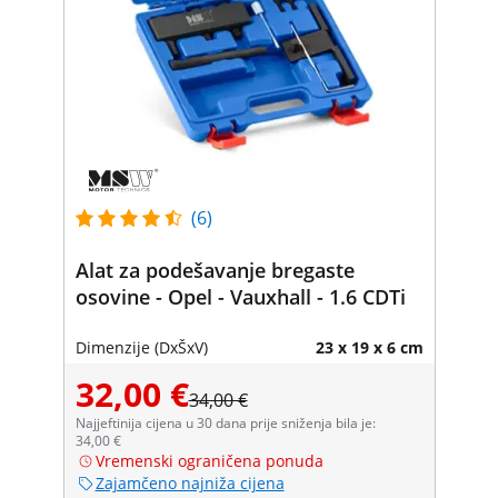
(6)
Alat za podešavanje bregaste
osovine - Opel - Vauxhall - 1.6 CDTi
Dimenzije (DxŠxV)
23 x 19 x 6 cm
32,00 €
34,00 €
Najjeftinija cijena u 30 dana prije sniženja bila je:
34,00 €
Vremenski ograničena ponuda
Zajamčeno najniža cijena