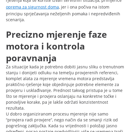
rješenja koja se koriste izvan servisnih situacija, primjerice
oprema za sigurnost doma
, jer i ona počiva na istom
principu sprječavanja neželjenih pomaka i nepredviđenih
scenarija.
Precizno mjerenje faze
motora i kontrola
poravnanja
Za situacije kada je potrebno dobiti jasnu sliku o trenutnom
stanju i donijeti odluku na temelju provjerenih referenci,
komplet alata za mjerenje vremena motora predstavlja
praktično rješenje koje objedinjuje potrebne elemente za
provjeru i usklađivanje. Prednost takvog pristupa je u tome
što se mjerenje i provjera oslanjaju na konkretne točke i
ponovljive korake, pa je lakše održati konzistentnost
rezultata.
U dobro organiziranom procesu mjerenje nije samo
“provjera radi provjere”, nego način da se smanji rizik od
pogrešnog zaključka. Kada su vrijednosti i položaji jasno
određeni, posao postaje predvidljiviji: više se vremena troši