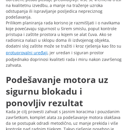
na kvalitetnu izvedbu, a manje na traženje uzroka
odstupanja ili ispravljanje posljedica nepreciznog
podešavanja.
Prilikom planiranja rada korisno je razmišljati i o navikama
koje povećavaju sigurnost u širem smislu, poput kontrole
pristupa i zaštite prostora u kojem se alat čuva. Ako se
radionica nalazi u sklopu doma ili izdvojenog objekta,
dodatni sloj zaštite može se tražiti i kroz rješenja kao što su
protuprovalni uređaji
, jer uredan i siguran prostor
podjednako doprinosi kvaliteti rada i miru nakon završenog
zahvata.
Podešavanje motora uz
sigurnu blokadu i
ponovljiv rezultat
Kada je cilj provesti zahvat s jasnim koracima i pouzdanim
završetkom, komplet alata za podešavanje motora olakšava
da se postupak odradi metodično, uz manje prekida i više
kontrole nad radnim tijekom. Takvo rješenje posebno je