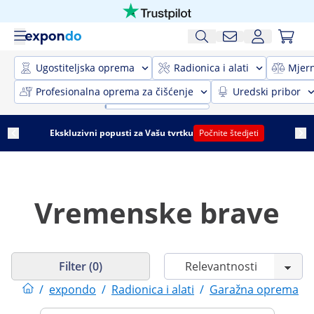
Ugostiteljska oprema
Radionica i alati
Mjer
Profesionalna oprema za čišćenje
Uredski pribor
Ekskluzivni popusti za Vašu tvrtku
Počnite štedjeti
Vremenske brave
Filter (0)
/
expondo
/
Radionica i alati
/
Garažna oprema
/