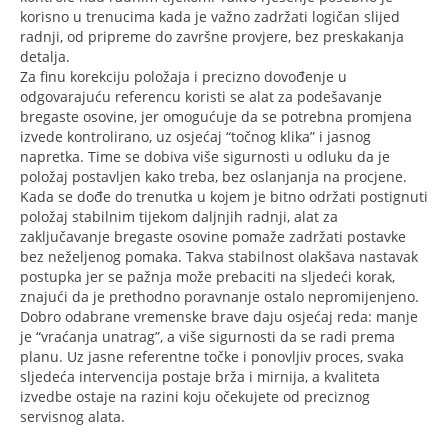
korisno u trenucima kada je važno zadržati logičan slijed
radnji, od pripreme do završne provjere, bez preskakanja
detalja.
Za finu korekciju položaja i precizno dovođenje u
odgovarajuću referencu koristi se alat za podešavanje
bregaste osovine, jer omogućuje da se potrebna promjena
izvede kontrolirano, uz osjećaj “točnog klika” i jasnog
napretka. Time se dobiva više sigurnosti u odluku da je
položaj postavljen kako treba, bez oslanjanja na procjene.
Kada se dođe do trenutka u kojem je bitno održati postignuti
položaj stabilnim tijekom daljnjih radnji, alat za
zaključavanje bregaste osovine pomaže zadržati postavke
bez neželjenog pomaka. Takva stabilnost olakšava nastavak
postupka jer se pažnja može prebaciti na sljedeći korak,
znajući da je prethodno poravnanje ostalo nepromijenjeno.
Dobro odabrane vremenske brave daju osjećaj reda: manje
je “vraćanja unatrag”, a više sigurnosti da se radi prema
planu. Uz jasne referentne točke i ponovljiv proces, svaka
sljedeća intervencija postaje brža i mirnija, a kvaliteta
izvedbe ostaje na razini koju očekujete od preciznog
servisnog alata.