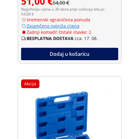
51,00 €
54,00 €
Najjeftinija cijena u 30 dana prije sniženja bila je:
54,00 €
Vremenski ograničena ponuda
Zajamčeno najniža cijena
Zadnji komadi! Ostale stavke: 2
BESPLATNA DOSTAVA
cca. 17. 08.
Dodaj u košaricu
Akcija