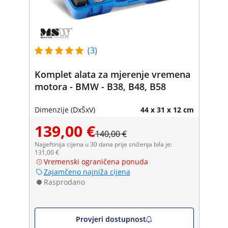
(3)
Komplet alata za mjerenje vremena
motora - BMW - B38, B48, B58
Dimenzije (DxŠxV)
44 x 31 x 12 cm
139,00 €
140,00 €
Najjeftinija cijena u 30 dana prije sniženja bila je:
131,00 €
Vremenski ograničena ponuda
Zajamčeno najniža cijena
Rasprodano
Provjeri dostupnost