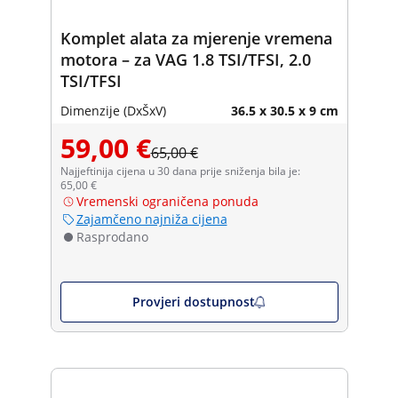
Komplet alata za mjerenje vremena
motora – za VAG 1.8 TSI/TFSI, 2.0
TSI/TFSI
Dimenzije (DxŠxV)
36.5 x 30.5 x 9 cm
59,00 €
65,00 €
Najjeftinija cijena u 30 dana prije sniženja bila je:
65,00 €
Vremenski ograničena ponuda
Zajamčeno najniža cijena
Rasprodano
Provjeri dostupnost