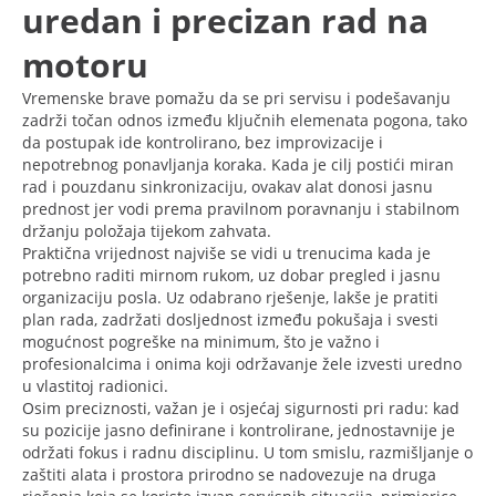
uredan i precizan rad na
motoru
Vremenske brave pomažu da se pri servisu i podešavanju
zadrži točan odnos između ključnih elemenata pogona, tako
da postupak ide kontrolirano, bez improvizacije i
nepotrebnog ponavljanja koraka. Kada je cilj postići miran
rad i pouzdanu sinkronizaciju, ovakav alat donosi jasnu
prednost jer vodi prema pravilnom poravnanju i stabilnom
držanju položaja tijekom zahvata.
Praktična vrijednost najviše se vidi u trenucima kada je
potrebno raditi mirnom rukom, uz dobar pregled i jasnu
organizaciju posla. Uz odabrano rješenje, lakše je pratiti
plan rada, zadržati dosljednost između pokušaja i svesti
mogućnost pogreške na minimum, što je važno i
profesionalcima i onima koji održavanje žele izvesti uredno
u vlastitoj radionici.
Osim preciznosti, važan je i osjećaj sigurnosti pri radu: kad
su pozicije jasno definirane i kontrolirane, jednostavnije je
održati fokus i radnu disciplinu. U tom smislu, razmišljanje o
zaštiti alata i prostora prirodno se nadovezuje na druga