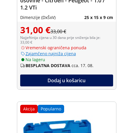
osovine - Citroën - Peugeot - 1.0 /
1.2 VTi
Dimenzije (DxŠxV)
25 x 15 x 9 cm
31,00 €
33,00 €
Najjeftinija cijena u 30 dana prije sniženja bila je:
33,00 €
Vremenski ograničena ponuda
Zajamčeno najniža cijena
Na lageru
BESPLATNA DOSTAVA
cca. 17. 08.
Dodaj u košaricu
Akcija
Popularno