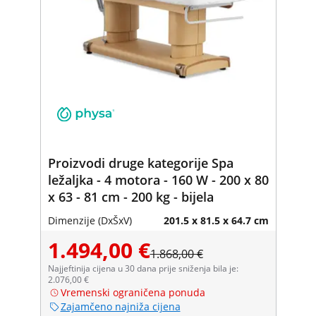
Proizvodi druge kategorije Spa
ležaljka - 4 motora - 160 W - 200 x 80
x 63 - 81 cm - 200 kg - bijela
Dimenzije (DxŠxV)
201.5 x 81.5 x 64.7 cm
1.494,00 €
1.868,00 €
Najjeftinija cijena u 30 dana prije sniženja bila je:
2.076,00 €
Vremenski ograničena ponuda
Zajamčeno najniža cijena