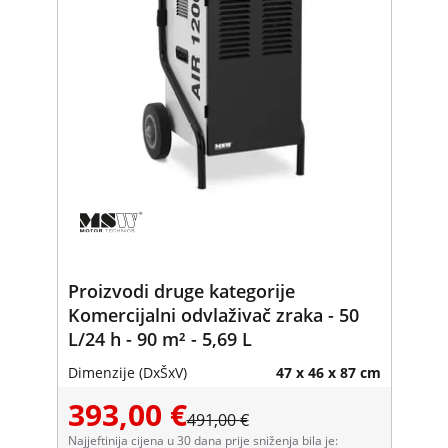
Proizvodi druge kategorije
Komercijalni odvlaživač zraka - 50
L/24 h - 90 m² - 5,69 L
Dimenzije (DxŠxV)
47 x 46 x 87 cm
393,00 €
491,00 €
Najjeftinija cijena u 30 dana prije sniženja bila je: