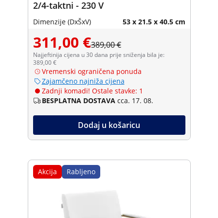
2/4-taktni - 230 V
Dimenzije (DxŠxV)
53 x 21.5 x 40.5 cm
311,00 €
389,00 €
Najjeftinija cijena u 30 dana prije sniženja bila je:
389,00 €
Vremenski ograničena ponuda
Zajamčeno najniža cijena
Zadnji komadi! Ostale stavke: 1
BESPLATNA DOSTAVA
cca. 17. 08.
Dodaj u košaricu
Akcija
Rabljeno