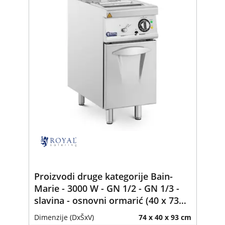
Proizvodi druge kategorije Bain-
Marie - 3000 W - GN 1/2 - GN 1/3 -
slavina - osnovni ormarić (40 x 73
cm) - Royal Catering
Dimenzije (DxŠxV)
74 x 40 x 93 cm