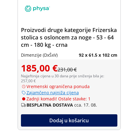
Proizvodi druge kategorije Frizerska
stolica s osloncem za noge - 53 - 64
cm - 180 kg - crna
Dimenzije (DxŠxV)
92 x 61.5 x 102 cm
185,00 €
231,00 €
Najjeftinija cijena u 30 dana prije sniženja bila je:
257,00 €
Vremenski ograničena ponuda
Zajamčeno najniža cijena
Zadnji komadi! Ostale stavke: 1
BESPLATNA DOSTAVA
cca. 17. 08.
Dodaj u košaricu