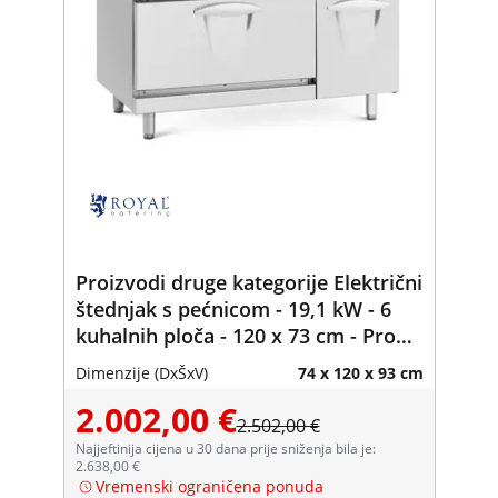
Proizvodi druge kategorije Električni
štednjak s pećnicom - 19,1 kW - 6
kuhalnih ploča - 120 x 73 cm - Pro
730 serija - Royal Catering
Dimenzije (DxŠxV)
74 x 120 x 93 cm
2.002,00 €
2.502,00 €
Najjeftinija cijena u 30 dana prije sniženja bila je:
2.638,00 €
Vremenski ograničena ponuda