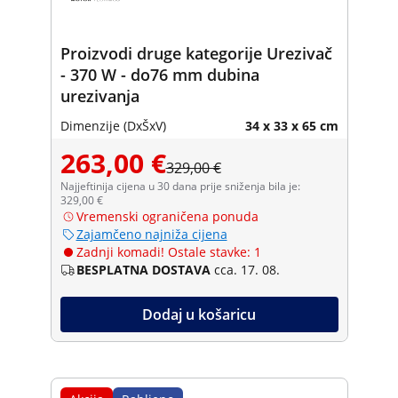
Proizvodi druge kategorije Urezivač
- 370 W - do76 mm dubina
urezivanja
Dimenzije (DxŠxV)
34 x 33 x 65 cm
263,00 €
329,00 €
Najjeftinija cijena u 30 dana prije sniženja bila je:
329,00 €
Vremenski ograničena ponuda
Zajamčeno najniža cijena
Zadnji komadi! Ostale stavke: 1
BESPLATNA DOSTAVA
cca. 17. 08.
Dodaj u košaricu