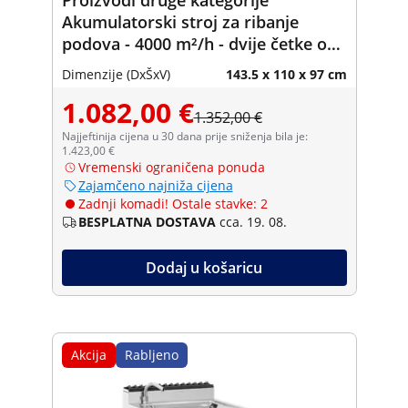
Akumulatorski stroj za ribanje
podova - 4000 m²/h - dvije četke od
46 cm
Dimenzije (DxŠxV)
143.5 x 110 x 97 cm
1.082,00 €
1.352,00 €
Najjeftinija cijena u 30 dana prije sniženja bila je:
1.423,00 €
Vremenski ograničena ponuda
Zajamčeno najniža cijena
Zadnji komadi! Ostale stavke: 2
BESPLATNA DOSTAVA
cca. 19. 08.
Dodaj u košaricu
Akcija
Rabljeno