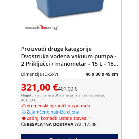
Proizvodi druge kategorije
Dvostruka vodena vakuum pumpa -
2 Priključci / manometar - 15 L - 180
W
Dimenzije (DxŠxV)
40 x 30 x 45 cm
321,00 €
401,00 €
Najjeftinija cijena u 30 dana prije sniženja bila je:
401,00 €
Vremenski ograničena ponuda
Zajamčeno najniža cijena
Zadnji komadi! Ostale stavke: 1
BESPLATNA DOSTAVA
cca. 17. 08.