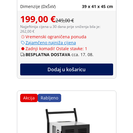
Royal Catering
Dimenzije (DxŠxV)
39 x 41 x 45 cm
199,00 €
249,00 €
Najjeftinija cijena u 30 dana prije sniženja bila je:
262,00 €
Vremenski ograničena ponuda
Zajamčeno najniža cijena
Zadnji komadi! Ostale stavke: 1
BESPLATNA DOSTAVA
cca. 17. 08.
Dodaj u košaricu
Akcija
Rabljeno