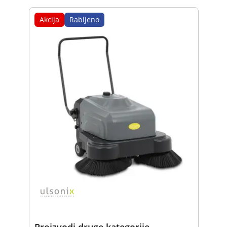
Akcija
Rabljeno
Proizvodi druge kategorije