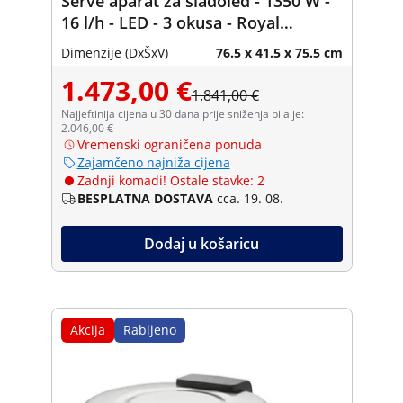
Serve aparat za sladoled - 1350 W -
16 l/h - LED - 3 okusa - Royal
Catering
Dimenzije (DxŠxV)
76.5 x 41.5 x 75.5 cm
1.473,00 €
1.841,00 €
Najjeftinija cijena u 30 dana prije sniženja bila je:
2.046,00 €
Vremenski ograničena ponuda
Zajamčeno najniža cijena
Zadnji komadi! Ostale stavke: 2
BESPLATNA DOSTAVA
cca. 19. 08.
Dodaj u košaricu
Akcija
Rabljeno