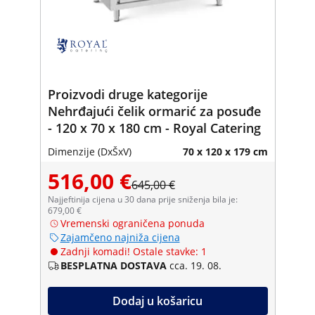
Proizvodi druge kategorije
Nehrđajući čelik ormarić za posuđe
- 120 x 70 x 180 cm - Royal Catering
Dimenzije (DxŠxV)
70 x 120 x 179 cm
516,00 €
645,00 €
Najjeftinija cijena u 30 dana prije sniženja bila je:
679,00 €
Vremenski ograničena ponuda
Zajamčeno najniža cijena
Zadnji komadi! Ostale stavke: 1
BESPLATNA DOSTAVA
cca. 19. 08.
Dodaj u košaricu