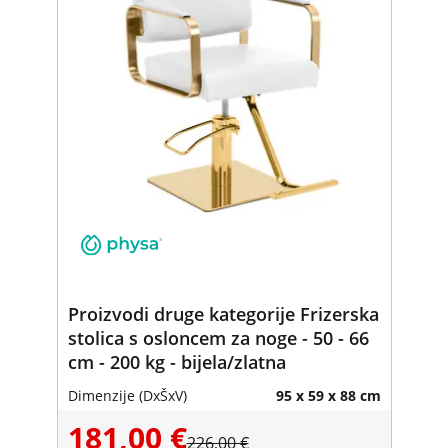
Proizvodi druge kategorije Frizerska
stolica s osloncem za noge - 50 - 66
cm - 200 kg - bijela/zlatna
Dimenzije (DxŠxV)
95 x 59 x 88 cm
181,00 €
226,00 €