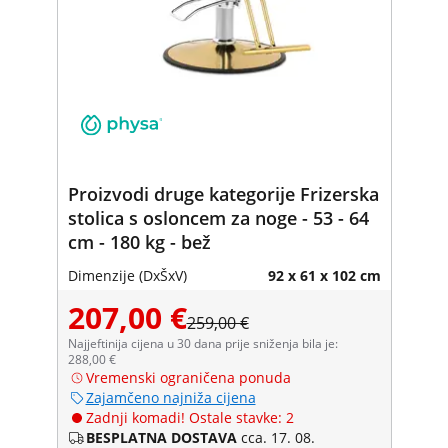
Proizvodi druge kategorije Frizerska
stolica s osloncem za noge - 53 - 64
cm - 180 kg - bež
Dimenzije (DxŠxV)
92 x 61 x 102 cm
207,00 €
259,00 €
Najjeftinija cijena u 30 dana prije sniženja bila je:
288,00 €
Vremenski ograničena ponuda
Zajamčeno najniža cijena
Zadnji komadi! Ostale stavke: 2
BESPLATNA DOSTAVA
cca. 17. 08.