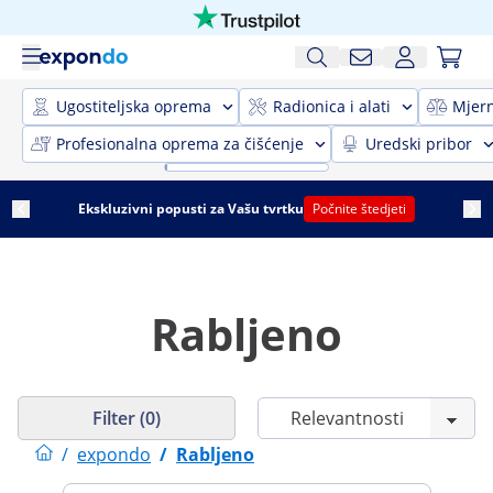
Ugostiteljska oprema
Radionica i alati
Mjer
Profesionalna oprema za čišćenje
Uredski pribor
Ekskluzivni popusti za Vašu tvrtku
Počnite štedjeti
Rabljeno
Filter (0)
/
expondo
/
Rabljeno