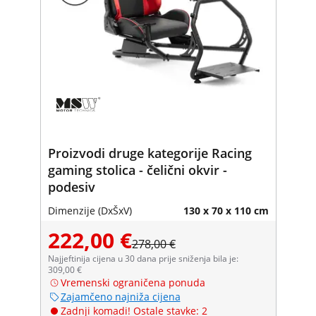
Proizvodi druge kategorije Racing
gaming stolica - čelični okvir -
podesiv
Dimenzije (DxŠxV)
130 x 70 x 110 cm
222,00 €
278,00 €
Najjeftinija cijena u 30 dana prije sniženja bila je:
309,00 €
Vremenski ograničena ponuda
Zajamčeno najniža cijena
Zadnji komadi! Ostale stavke: 2