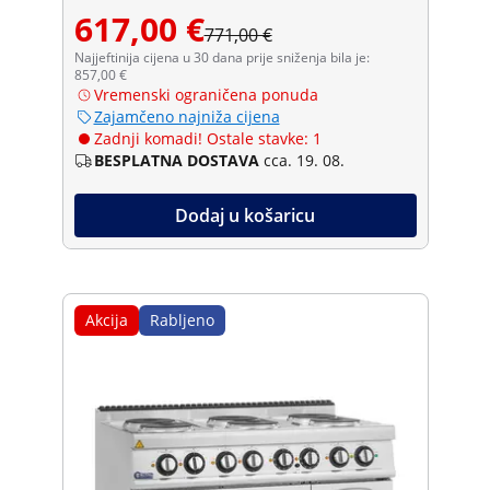
617,00 €
771,00 €
Najjeftinija cijena u 30 dana prije sniženja bila je:
857,00 €
Vremenski ograničena ponuda
Zajamčeno najniža cijena
Zadnji komadi! Ostale stavke: 1
BESPLATNA DOSTAVA
cca. 19. 08.
Dodaj u košaricu
Akcija
Rabljeno