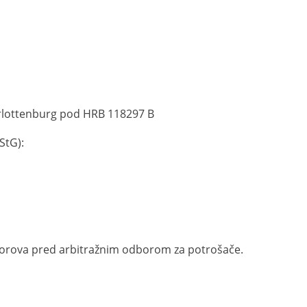
arlottenburg pod HRB 118297 B
StG):
sporova pred arbitražnim odborom za potrošače.