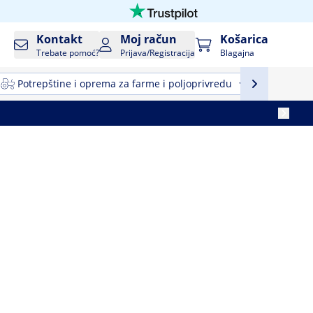
Kontakt
Moj račun
Košarica
Trebate pomoć?
Prijava/Registracija
Blagajna
Potrepštine i oprema za farme i poljoprivredu
Profesio