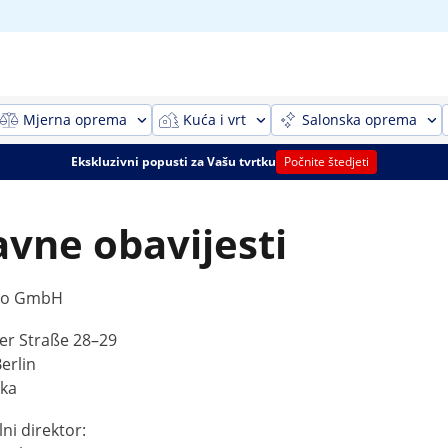
Mjerna oprema
Kuća i vrt
Salonska oprema
Ekskluzivni popusti za Vašu tvrtku
Počnite štedjeti
avne obavijesti
do GmbH
er Straße 28–29
erlin
ka
ni direktor: