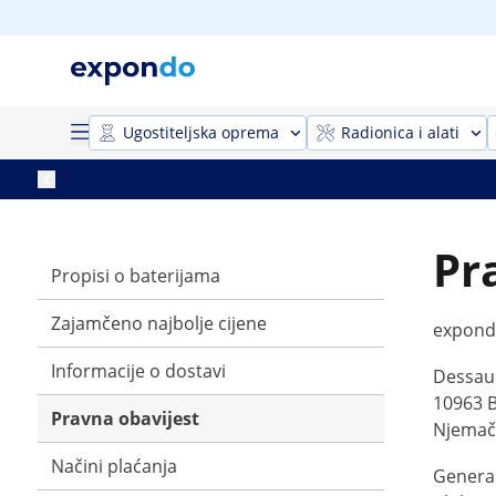
Ugostiteljska oprema
Radionica i alati
Pr
Propisi o baterijama
Zajamčeno najbolje cijene
expon
Informacije o dostavi
Dessau
10963 B
Pravna obavijest
Njemač
Načini plaćanja
General