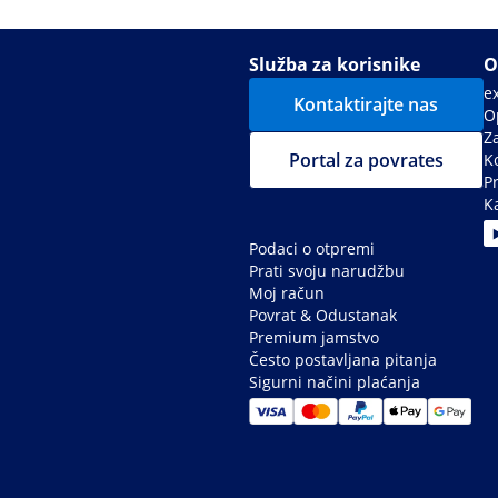
Služba za korisnike
O
e
Kontaktirajte nas
Op
Z
Portal za povrates
Ko
P
Ka
Podaci o otpremi
Prati svoju narudžbu
Moj račun
Povrat & Odustanak
Premium jamstvo
Često postavljana pitanja
Sigurni načini plaćanja