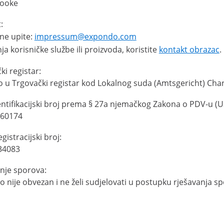
Rooke
:
ne upite:
impressum@expondo.com
ja korisničke službe ili proizvoda, koristite
kontakt obrazac
.
ki registar:
 u Trgovački registar kod Lokalnog suda (Amtsgericht) Ch
ntifikacijski broj prema § 27a njemačkog Zakona o PDV-u (U
60174
gistracijski broj:
34083
nje sporova:
 nije obvezan i ne želi sudjelovati u postupku rješavanja 