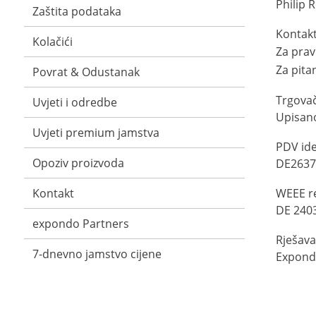
Philip 
Zaštita podataka
Kontakt
Kolačići
Za prav
Za pitan
Povrat & Odustanak
Trgovač
Uvjeti i odredbe
Upisano
Uvjeti premium jamstva
PDV ide
Opoziv proizvoda
DE2637
Kontakt
WEEE re
DE 240
expondo Partners
Rješava
7-dnevno jamstvo cijene
Expondo