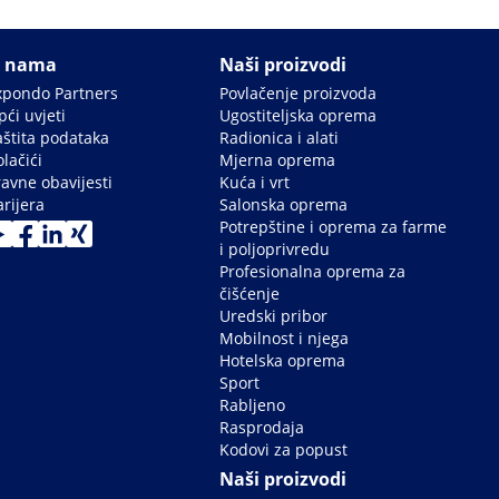
 nama
Naši proizvodi
xpondo Partners
Povlačenje proizvoda
ći uvjeti
Ugostiteljska oprema
aštita podataka
Radionica i alati
lačići
Mjerna oprema
ravne obavijesti
Kuća i vrt
rijera
Salonska oprema
Potrepštine i oprema za farme
i poljoprivredu
Profesionalna oprema za
čišćenje
Uredski pribor
Mobilnost i njega
Hotelska oprema
Sport
Rabljeno
Rasprodaja
Kodovi za popust
Naši proizvodi