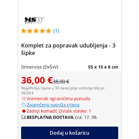
(1)
Komplet za popravak udubljenja - 3
šipke
Dimenzije (DxŠxV)
55 x 15 x 8 cm
36,00 €
38,00 €
Najjeftinija cijena u 30 dana prije sniženja bila je:
38,00 €
Vremenski ograničena ponuda
Zajamčeno najniža cijena
Zadnji komadi! Ostale stavke: 1
BESPLATNA DOSTAVA
cca. 17. 08.
Dodaj u košaricu