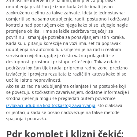
Za klasične intervencije na limu, komplet za popravak
udubljenja praktičan je izbor kada želite imati jasno
zaokruženu cjelinu za takve zahvate. Ideja je jednostavna:
usmjeriti se na samo udubljenje, raditi postupno i održavati
kontrolu nad područjem oko njega kako bi se izbjegle nagle
promjene oblika. Time se lakše zadržava “osjećaj” za
površinu i smanjuje potreba za ponavljanjem istih koraka.
Kada su u pitanju korekcije na vozilima, set za popravak
udubljenja na automobilu usmjeren je na rad u realnim
servisnim uvjetima, gdje je često važno prilagoditi se
dostupnosti prostora i pristupu oštećenju. Takav odabir
podržava logičan tijek rada: priprema radne zone, precizno
izvlačenje i provjera rezultata iz različitih kutova kako bi se
uočile i sitne nepravilnosti.
Ako se uz rad na udubljenjima oslanjate i na postupke koji
se povezuju s točkastim zavarivanjem, dodatne informacije i
srodna rješenja mogu se pregledati putem poveznice
izvlakači udubina kod točkastog zavarivanja
, što olakšava
orijentaciju kada se posao nadovezuje na takve metode
spajanja i popravka.
Pdr komplet i klizni čekić: