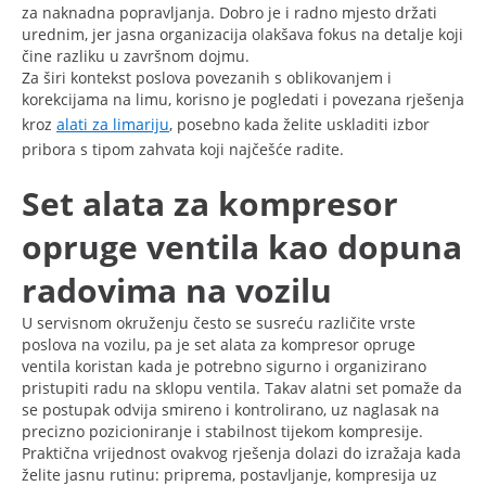
za naknadna popravljanja. Dobro je i radno mjesto držati
urednim, jer jasna organizacija olakšava fokus na detalje koji
čine razliku u završnom dojmu.
Za širi kontekst poslova povezanih s oblikovanjem i
korekcijama na limu, korisno je pogledati i povezana rješenja
kroz
alati za limariju
, posebno kada želite uskladiti izbor
pribora s tipom zahvata koji najčešće radite.
Set alata za kompresor
opruge ventila kao dopuna
radovima na vozilu
U servisnom okruženju često se susreću različite vrste
poslova na vozilu, pa je set alata za kompresor opruge
ventila koristan kada je potrebno sigurno i organizirano
pristupiti radu na sklopu ventila. Takav alatni set pomaže da
se postupak odvija smireno i kontrolirano, uz naglasak na
precizno pozicioniranje i stabilnost tijekom kompresije.
Praktična vrijednost ovakvog rješenja dolazi do izražaja kada
želite jasnu rutinu: priprema, postavljanje, kompresija uz