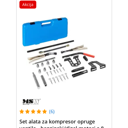
Akcija
(6)
Set alata za kompresor opruge