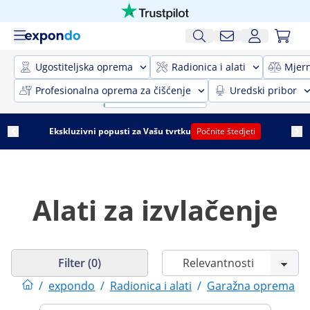
Ugostiteljska oprema
Radionica i alati
Mjer
Profesionalna oprema za čišćenje
Uredski pribor
Ekskluzivni popusti za Vašu tvrtku
Počnite štedjeti
Alati za izvlačenje
Filter (0)
/
expondo
/
Radionica i alati
/
Garažna oprema
/