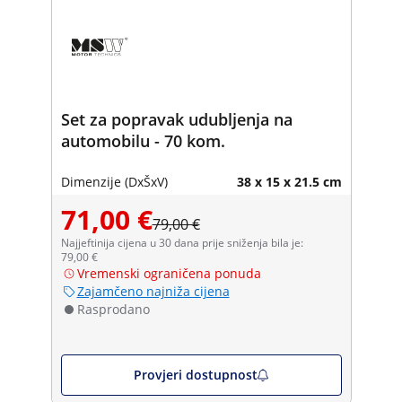
Set za popravak udubljenja na
automobilu - 70 kom.
Dimenzije (DxŠxV)
38 x 15 x 21.5 cm
71,00 €
79,00 €
Najjeftinija cijena u 30 dana prije sniženja bila je:
79,00 €
Vremenski ograničena ponuda
Zajamčeno najniža cijena
Rasprodano
Provjeri dostupnost