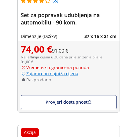
(8)
Set za popravak udubljenja na
automobilu - 90 kom.
Dimenzije (DxŠxV)
37 x 15 x 21 cm
74,00 €
91,00 €
Najjeftinija cijena u 30 dana prije sniženja bila je:
91,00 €
Vremenski ograničena ponuda
Zajamčeno najniža cijena
Rasprodano
Provjeri dostupnost
Akcija