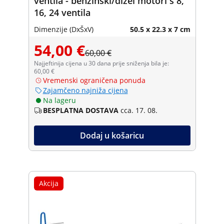
ventila - benzinski/dizel motori s 8,
16, 24 ventila
Dimenzije (DxŠxV)
50.5 x 22.3 x 7 cm
54,00 €
60,00 €
Najjeftinija cijena u 30 dana prije sniženja bila je:
60,00 €
Vremenski ograničena ponuda
Zajamčeno najniža cijena
Na lageru
BESPLATNA DOSTAVA
cca. 17. 08.
Dodaj u košaricu
Akcija