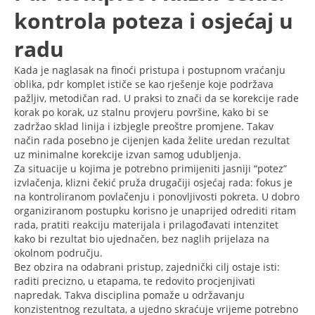
kontrola poteza i osjećaj u
radu
Kada je naglasak na finoći pristupa i postupnom vraćanju
oblika, pdr komplet ističe se kao rješenje koje podržava
pažljiv, metodičan rad. U praksi to znači da se korekcije rade
korak po korak, uz stalnu provjeru površine, kako bi se
zadržao sklad linija i izbjegle preoštre promjene. Takav
način rada posebno je cijenjen kada želite uredan rezultat
uz minimalne korekcije izvan samog udubljenja.
Za situacije u kojima je potrebno primijeniti jasniji “potez”
izvlačenja, klizni čekić pruža drugačiji osjećaj rada: fokus je
na kontroliranom povlačenju i ponovljivosti pokreta. U dobro
organiziranom postupku korisno je unaprijed odrediti ritam
rada, pratiti reakciju materijala i prilagođavati intenzitet
kako bi rezultat bio ujednačen, bez naglih prijelaza na
okolnom području.
Bez obzira na odabrani pristup, zajednički cilj ostaje isti:
raditi precizno, u etapama, te redovito procjenjivati
napredak. Takva disciplina pomaže u održavanju
konzistentnog rezultata, a ujedno skraćuje vrijeme potrebno