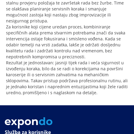
stalnu provjeru položaja te završetak rada bez žurbe. Time
se olakšava planiranje servisnih koraka i smanjuje
mogućnost zastoja koji nastaju zbog improvizacije ili
nesigurnog pristupa.
Za korisnike koji cijene uredan proces, kombiniranje
specifičnih alata prema stvarnim potrebama znači da svaka
intervencija ostaje fokusirana i smisleno vođena. Kada se
odabir temelji na vrsti zadatka, lakše je održati dosljednu
kvalitetu rada i zadržati kontrolu nad vremenom, bez
nepotrebnih kompromisa u preciznosti.
Rezultat je jednostavan: jasniji tijek rada i veća sigurnost u
izvođenju koraka, bilo da se radi o korekcijama na površini
karoserije ili o servisnim zahvatima na mehaničkim
sklopovima. Takav pristup podržava profesionalnu rutinu, ali
je jednako koristan i naprednim entuzijastima koji žele raditi
uredno, promišljeno i s naglaskom na detalje.
Služba za korisnike