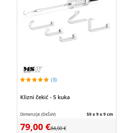
(3)
Klizni čekić - 5 kuka
Dimenzije (DxŠxV)
59 x 9 x 9 cm
79,00 €
84,00 €