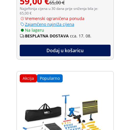
59,00 €
65,00 €
Najjeftinija cijena u 30 dana prije sniženja bila je:
65,00 €
Vremenski ograničena ponuda
Zajamčeno najniža cijena
Na lageru
BESPLATNA DOSTAVA
cca. 17. 08.
Dodaj u košaricu
Akcija
Popularno