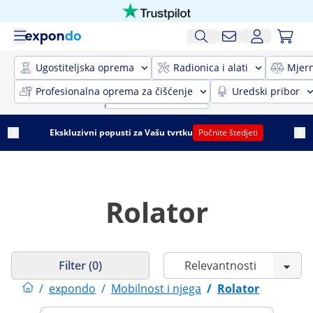
Ugostiteljska oprema
Radionica i alati
Mjer
Profesionalna oprema za čišćenje
Uredski pribor
Ekskluzivni popusti za Vašu tvrtku
Počnite štedjeti
Rolator
Filter (0)
/
expondo
/
Mobilnost i njega
/
Rolator