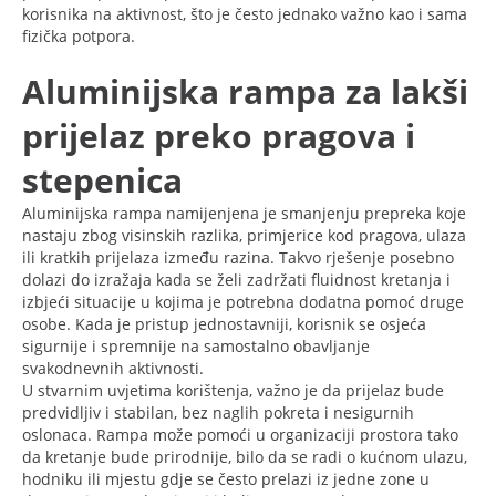
korisnika na aktivnost, što je često jednako važno kao i sama
fizička potpora.
Aluminijska rampa za lakši
prijelaz preko pragova i
stepenica
Aluminijska rampa namijenjena je smanjenju prepreka koje
nastaju zbog visinskih razlika, primjerice kod pragova, ulaza
ili kratkih prijelaza između razina. Takvo rješenje posebno
dolazi do izražaja kada se želi zadržati fluidnost kretanja i
izbjeći situacije u kojima je potrebna dodatna pomoć druge
osobe. Kada je pristup jednostavniji, korisnik se osjeća
sigurnije i spremnije na samostalno obavljanje
svakodnevnih aktivnosti.
U stvarnim uvjetima korištenja, važno je da prijelaz bude
predvidljiv i stabilan, bez naglih pokreta i nesigurnih
oslonaca. Rampa može pomoći u organizaciji prostora tako
da kretanje bude prirodnije, bilo da se radi o kućnom ulazu,
hodniku ili mjestu gdje se često prelazi iz jedne zone u