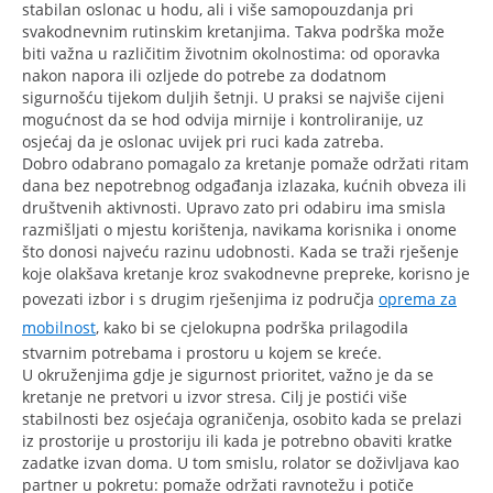
stabilan oslonac u hodu, ali i više samopouzdanja pri
svakodnevnim rutinskim kretanjima. Takva podrška može
biti važna u različitim životnim okolnostima: od oporavka
nakon napora ili ozljede do potrebe za dodatnom
sigurnošću tijekom duljih šetnji. U praksi se najviše cijeni
mogućnost da se hod odvija mirnije i kontroliranije, uz
osjećaj da je oslonac uvijek pri ruci kada zatreba.
Dobro odabrano pomagalo za kretanje pomaže održati ritam
dana bez nepotrebnog odgađanja izlazaka, kućnih obveza ili
društvenih aktivnosti. Upravo zato pri odabiru ima smisla
razmišljati o mjestu korištenja, navikama korisnika i onome
što donosi najveću razinu udobnosti. Kada se traži rješenje
koje olakšava kretanje kroz svakodnevne prepreke, korisno je
povezati izbor i s drugim rješenjima iz područja
oprema za
mobilnost
, kako bi se cjelokupna podrška prilagodila
stvarnim potrebama i prostoru u kojem se kreće.
U okruženjima gdje je sigurnost prioritet, važno je da se
kretanje ne pretvori u izvor stresa. Cilj je postići više
stabilnosti bez osjećaja ograničenja, osobito kada se prelazi
iz prostorije u prostoriju ili kada je potrebno obaviti kratke
zadatke izvan doma. U tom smislu, rolator se doživljava kao
partner u pokretu: pomaže održati ravnotežu i potiče