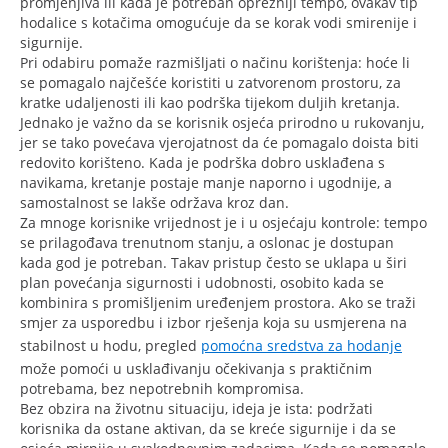
promjenjiva ili kada je potreban oprezniji tempo, ovakav tip
hodalice s kotačima omogućuje da se korak vodi smirenije i
sigurnije.
Pri odabiru pomaže razmišljati o načinu korištenja: hoće li
se pomagalo najčešće koristiti u zatvorenom prostoru, za
kratke udaljenosti ili kao podrška tijekom duljih kretanja.
Jednako je važno da se korisnik osjeća prirodno u rukovanju,
jer se tako povećava vjerojatnost da će pomagalo doista biti
redovito korišteno. Kada je podrška dobro usklađena s
navikama, kretanje postaje manje naporno i ugodnije, a
samostalnost se lakše održava kroz dan.
Za mnoge korisnike vrijednost je i u osjećaju kontrole: tempo
se prilagođava trenutnom stanju, a oslonac je dostupan
kada god je potreban. Takav pristup često se uklapa u širi
plan povećanja sigurnosti i udobnosti, osobito kada se
kombinira s promišljenim uređenjem prostora. Ako se traži
smjer za usporedbu i izbor rješenja koja su usmjerena na
stabilnost u hodu, pregled
pomoćna sredstva za hodanje
može pomoći u usklađivanju očekivanja s praktičnim
potrebama, bez nepotrebnih kompromisa.
Bez obzira na životnu situaciju, ideja je ista: podržati
korisnika da ostane aktivan, da se kreće sigurnije i da se