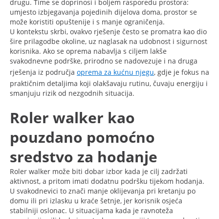
drugu. Time se doprinosi i boljem rasporedu prostora:
umjesto izbjegavanja pojedinih dijelova doma, prostor se
može koristiti opuštenije i s manje ograničenja.
U kontekstu skrbi, ovakvo rješenje često se promatra kao dio
šire prilagodbe okoline, uz naglasak na udobnost i sigurnost
korisnika. Ako se oprema nabavlja s ciljem lakše
svakodnevne podrške, prirodno se nadovezuje i na druga
rješenja iz područja
oprema za kućnu njegu
, gdje je fokus na
praktičnim detaljima koji olakšavaju rutinu, čuvaju energiju i
smanjuju rizik od nezgodnih situacija.
Roler walker kao
pouzdano pomoćno
sredstvo za hodanje
Roler walker može biti dobar izbor kada je cilj zadržati
aktivnost, a pritom imati dodatnu podršku tijekom hodanja.
U svakodnevici to znači manje oklijevanja pri kretanju po
domu ili pri izlasku u kraće šetnje, jer korisnik osjeća
stabilniji oslonac. U situacijama kada je ravnoteža