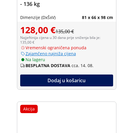
- 136 kg
Dimenzije (DxŠxV)
81 x 66 x 98 cm
128,00 €
135,00 €
Najjeftinija cijena u 30 dana prije sniženja bila je:
135,00 €
Vremenski ograničena ponuda
Zajamčeno najniža cijena
Na lageru
BESPLATNA DOSTAVA
cca. 14. 08.
Dodaj u košaricu
Akcija