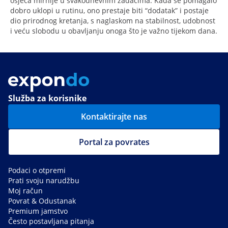
osjeća mirnije u svakodnevnim zadacima. Kada se pomagalo
dobro uklopi u rutinu, ono prestaje biti “dodatak” i postaje
dio prirodnog kretanja, s naglaskom na stabilnost, udobnost
i veću slobodu u obavljanju onoga što je važno tijekom dana.
Služba za korisnike
Kontaktirajte nas
Portal za povrates
Podaci o otpremi
Prati svoju narudžbu
Moj račun
Povrat & Odustanak
Premium jamstvo
Često postavljana pitanja