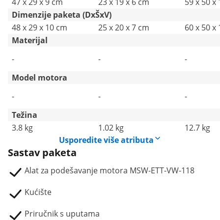
47 x 29 x 9 cm
23 x 19 x 6 cm
59 x 50 x
Dimenzije paketa (DxŠxV)
48 x 29 x 10 cm
25 x 20 x 7 cm
60 x 50 x
Materijal
-
-
-
Model motora
-
-
-
Težina
3.8 kg
1.02 kg
12.7 kg
Usporedite više atributa
Sastav paketa
Alat za podešavanje motora MSW-ETT-VW-118
Kućište
Priručnik s uputama