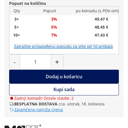
Popust na količinu
Qty
Popust
po komadu (s PDV-om)
3+
3%
49,47 €
5+
5%
48,45 €
10+
7%
47,43 €
Zatražite prilagođenu ponudu za više od 10 artikala
Količina
-
+
Dodaj u košaricu
Kupi sada
Zadnji komadi! Ostale stavke: 2
BESPLATNA DOSTAVA
cca. utorak, 18. kolovoza
Zajamčeno najniža cijena