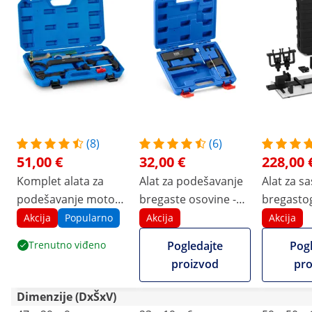
(8)
(6)
51,00 €
32,00 €
228,00 
Komplet alata za
Alat za podešavanje
Alat za sa
podešavanje motora
bregaste osovine -
bregastog
- VW - Audi - Seat -
Opel - Vauxhall - 1.6
univerzal
Akcija
Popularno
Akcija
Akcija
Škoda - 1.0, 1.2, 1.4
CDTi
Trenutno viđeno
Pogledajte
Pogl
TSI / TFSI
proizvod
pro
Dimenzije (DxŠxV)