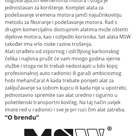
odgovarajućim elementima motora i stoga je
jednostavan za korištenje. Komplet alata za
podešavanje vremena motora jamči najučinkovitiju
metodu za fiksiranje i podešavanje motora. Rad s
drugim komercijalno dostupnim alatima može oštetiti
dijelove motora, kao i ozlijediti korisnika. Set alata MSW
također ima vrlo niske razine trošenja.
Alati izrađeni od otpornog i izdržljivog karbonskog
čelika i najlona pružit će vam mnogo godina vjerne
službe i stoga ne bi trebali nedostajati u bilo kojoj
profesionalnoj auto radionici ili garaži ambicioznog
hobi mehaničara! A kada trebate ponijeti alat za
zaključavanje sa sobom kupcu ili kada nije u upotrebi,
jednostavno spremite sav alat uredno i sigurno u
polietilenski transportni kovčeg. Na taj način uvijek
imate red u radionici i sve je pri ruci čim alat zatreba.
“O brendu”