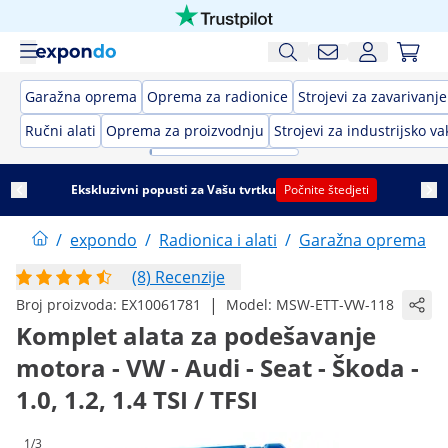
Garažna oprema
Oprema za radionice
Strojevi za zavarivanje
Ručni alati
Oprema za proizvodnju
Strojevi za industrijsko 
Ekskluzivni popusti za Vašu tvrtku
Počnite štedjeti
/
expondo
/
Radionica i alati
/
Garažna oprema
/
(8) Recenzije
|
Broj proizvoda:
EX10061781
Model:
MSW-ETT-VW-118
Komplet alata za podešavanje
motora - VW - Audi - Seat - Škoda -
1.0, 1.2, 1.4 TSI / TFSI
1/3