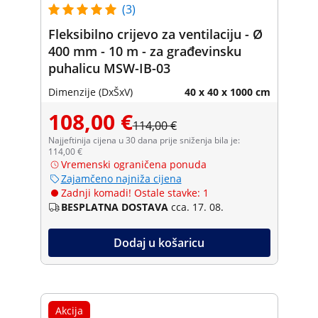
(3)
Fleksibilno crijevo za ventilaciju - Ø
400 mm - 10 m - za građevinsku
puhalicu MSW-IB-03
Dimenzije (DxŠxV)
40 x 40 x 1000 cm
108,00 €
114,00 €
Najjeftinija cijena u 30 dana prije sniženja bila je:
114,00 €
Vremenski ograničena ponuda
Zajamčeno najniža cijena
Zadnji komadi! Ostale stavke: 1
BESPLATNA DOSTAVA
cca. 17. 08.
Dodaj u košaricu
Akcija