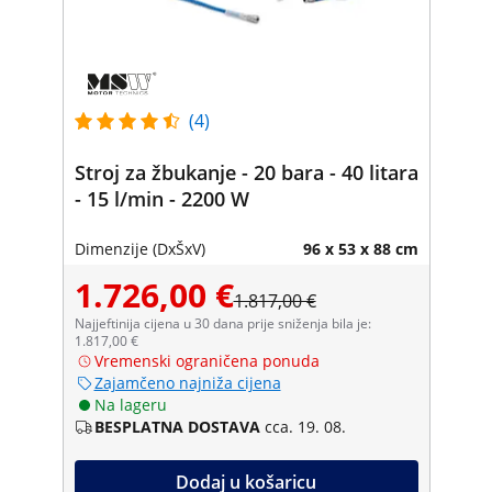
(4)
Stroj za žbukanje - 20 bara - 40 litara
- 15 l/min - 2200 W
Dimenzije (DxŠxV)
96 x 53 x 88 cm
1.726,00 €
1.817,00 €
Najjeftinija cijena u 30 dana prije sniženja bila je:
1.817,00 €
Vremenski ograničena ponuda
Zajamčeno najniža cijena
Na lageru
BESPLATNA DOSTAVA
cca. 19. 08.
Dodaj u košaricu