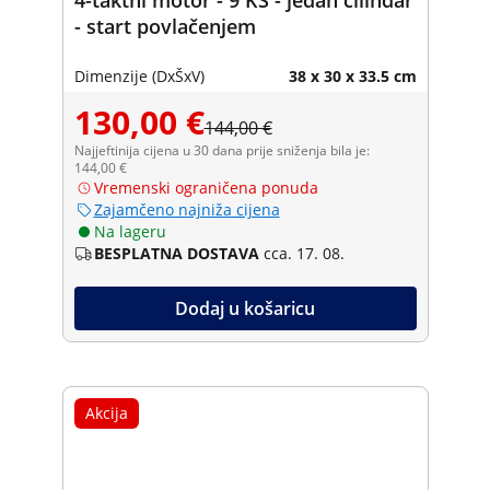
- start povlačenjem
Dimenzije (DxŠxV)
38 x 30 x 33.5 cm
130,00 €
144,00 €
Najjeftinija cijena u 30 dana prije sniženja bila je:
144,00 €
Vremenski ograničena ponuda
Zajamčeno najniža cijena
Na lageru
BESPLATNA DOSTAVA
cca. 17. 08.
Dodaj u košaricu
Akcija