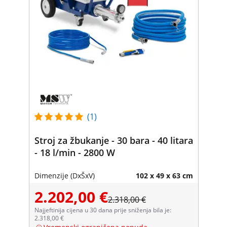
(1)
Stroj za žbukanje - 30 bara - 40 litara
- 18 l/min - 2800 W
Dimenzije (DxŠxV)
102 x 49 x 63 cm
2.202,00 €
2.318,00 €
Najjeftinija cijena u 30 dana prije sniženja bila je:
2.318,00 €