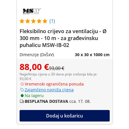
(1)
Fleksibilno crijevo za ventilaciju - Ø
300 mm - 10 m - za građevinsku
puhalicu MSW-IB-02
Dimenzije (DxŠxV)
30 x 30 x 1000 cm
88,00 €
93,00 €
Najjeftinija cijena u 30 dana prije sniženja bila je:
93,00 €
Vremenski ograničena ponuda
Zajamčeno najniža cijena
Na lageru
BESPLATNA DOSTAVA
cca. 17. 08.
Dodaj u košaricu