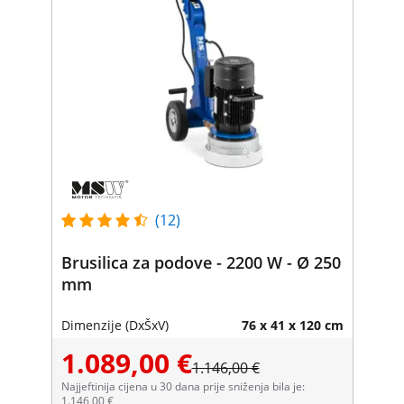
(12)
Brusilica za podove - 2200 W - Ø 250
mm
Dimenzije (DxŠxV)
76 x 41 x 120 cm
1.089,00 €
1.146,00 €
Najjeftinija cijena u 30 dana prije sniženja bila je:
1.146,00 €