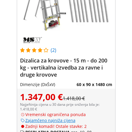
(2)
Dizalica za krovove - 15 m - do 200
kg - vertikalna izvedba za ravne i
druge krovove
Dimenzije (DxŠxV)
60 x 90 x 1480 cm
1.347,00 €
1.418,00 €
Najjeftinija cijena u 30 dana prije sniženja bila je:
1.418,00 €
Vremenski ograničena ponuda
Zajamčeno najniža cijena
Zadnji komadi! Ostale stavke: 2