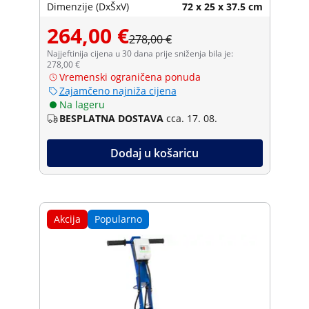
Dimenzije (DxŠxV)
72 x 25 x 37.5 cm
264,00 €
278,00 €
Najjeftinija cijena u 30 dana prije sniženja bila je:
278,00 €
Vremenski ograničena ponuda
Zajamčeno najniža cijena
Na lageru
BESPLATNA DOSTAVA
cca. 17. 08.
Dodaj u košaricu
Akcija
Popularno