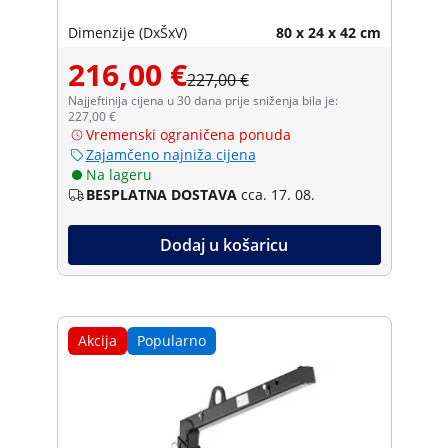
Dimenzije (DxŠxV)
80 x 24 x 42 cm
216,00 €
227,00 €
Najjeftinija cijena u 30 dana prije sniženja bila je:
227,00 €
Vremenski ograničena ponuda
Zajamčeno najniža cijena
Na lageru
BESPLATNA DOSTAVA
cca. 17. 08.
Dodaj u košaricu
Akcija
Popularno