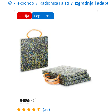
/
expondo
/
Radionica i alati
/
Izgradnja i adapta
Akcija
Popularno
(36)