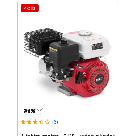
Akcija
(8)
4-taktni motor - 9 KS - jedan cilindar