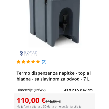
(2)
Termo dispenzer za napitke - topla i
hladna - sa slavinom za odvod - 7 L
Dimenzije (DxŠxV)
43 x 23.5 x 42 cm
110,00 €
116,00 €
Najjeftinija cijena u 30 dana prije sniženja bila je: