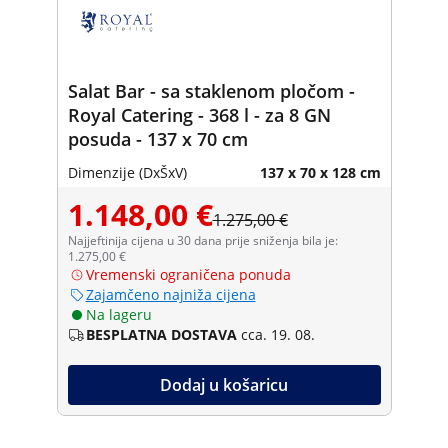
Salat Bar - sa staklenom pločom -
Royal Catering - 368 l - za 8 GN
posuda - 137 x 70 cm
Dimenzije (DxŠxV)
137 x 70 x 128 cm
1.148,00 €
1.275,00 €
Najjeftinija cijena u 30 dana prije sniženja bila je:
1.275,00 €
Vremenski ograničena ponuda
Zajamčeno najniža cijena
Na lageru
BESPLATNA DOSTAVA
cca. 19. 08.
Dodaj u košaricu