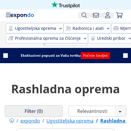
Ugostiteljska oprema
Radionica i alati
Mjer
Profesionalna oprema za čišćenje
Uredski pribor
Ekskluzivni popusti za Vašu tvrtku
Počnite štedjeti
Rashladna oprema
Filter (0)
/
expondo
/
Ugostiteljska oprema
/
Rashladna o