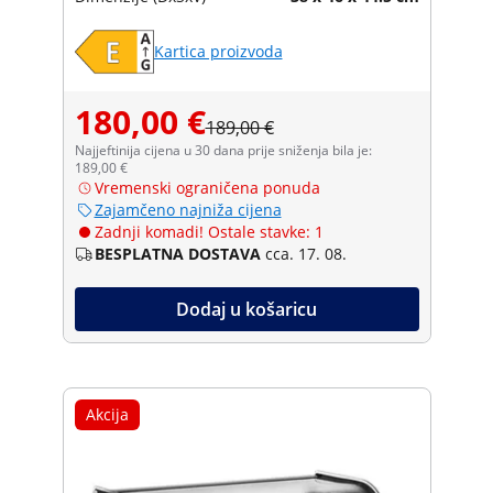
Kartica proizvoda
180,00 €
189,00 €
Najjeftinija cijena u 30 dana prije sniženja bila je:
189,00 €
Vremenski ograničena ponuda
Zajamčeno najniža cijena
Zadnji komadi! Ostale stavke: 1
BESPLATNA DOSTAVA
cca. 17. 08.
Dodaj u košaricu
Akcija