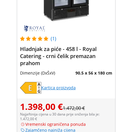
(1)
Hladnjak za piće - 458 l - Royal
Catering - crni čelik premazan
prahom
Dimenzije (DxŠxV)
90.5 x 56 x 180 cm
Kartica proizvoda
1.398,00 €
1.472,00 €
Najjeftinija cijena u 30 dana prije sniženja bila je:
1.472,00 €
Vremenski ograničena ponuda
Zajamčeno najniža cijena