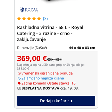
(3)
Rashladna vitrina - 58 L - Royal
Catering - 3 razine - crno -
zaključavanje
Dimenzije (DxŠxV)
44 x 40 x 83 cm
369,00 €
388,00 €
Najjeftinija cijena u 30 dana prije sniženja bila je:
388,00 €
Vremenski ograničena ponuda
Zajamčeno najniža cijena
Zadnji komadi! Ostale stavke: 10
BESPLATNA DOSTAVA
cca. 19. 08.
Dodaj u košaricu