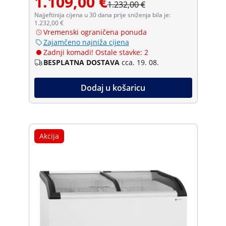
1.109,00 €
1.232,00 €
Najjeftinija cijena u 30 dana prije sniženja bila je:
1.232,00 €
Vremenski ograničena ponuda
Zajamčeno najniža cijena
Zadnji komadi! Ostale stavke: 2
BESPLATNA DOSTAVA
cca. 19. 08.
Dodaj u košaricu
Akcija