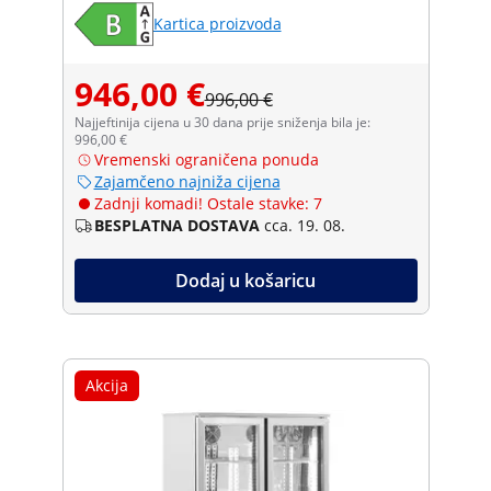
Kartica proizvoda
946,00 €
996,00 €
Najjeftinija cijena u 30 dana prije sniženja bila je:
996,00 €
Vremenski ograničena ponuda
Zajamčeno najniža cijena
Zadnji komadi! Ostale stavke: 7
BESPLATNA DOSTAVA
cca. 19. 08.
Dodaj u košaricu
Akcija