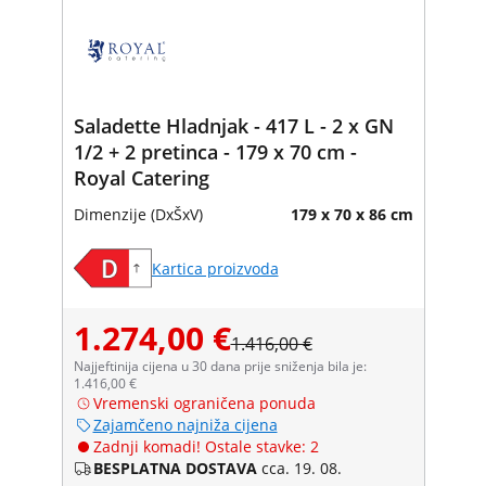
Saladette Hladnjak - 417 L - 2 x GN
1/2 + 2 pretinca - 179 x 70 cm -
Royal Catering
Dimenzije (DxŠxV)
179 x 70 x 86 cm
Kartica proizvoda
1.274,00 €
1.416,00 €
Najjeftinija cijena u 30 dana prije sniženja bila je:
1.416,00 €
Vremenski ograničena ponuda
Zajamčeno najniža cijena
Zadnji komadi! Ostale stavke: 2
BESPLATNA DOSTAVA
cca. 19. 08.