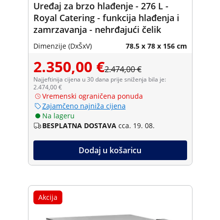
Uređaj za brzo hlađenje - 276 L -
Royal Catering - funkcija hlađenja i
zamrzavanja - nehrđajući čelik
Dimenzije (DxŠxV)
78.5 x 78 x 156 cm
2.350,00 €
2.474,00 €
Najjeftinija cijena u 30 dana prije sniženja bila je:
2.474,00 €
Vremenski ograničena ponuda
Zajamčeno najniža cijena
Na lageru
BESPLATNA DOSTAVA
cca. 19. 08.
Dodaj u košaricu
Akcija