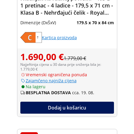
1 pretinac - 4 ladice - 179,5 x 71 cm -
Klasa B - Nehrđajući čelik - Royal
Catering
Dimenzije (DxŠxV)
179.5 x 70 x 84 cm
Kartica proizvoda
1.690,00 €
1.779,00 €
Najjeftinija cijena u 30 dana prije sniženja bila je:
1.779,00 €
Vremenski ograničena ponuda
Zajamčeno najniža cijena
Na lageru
BESPLATNA DOSTAVA
cca. 19. 08.
Dodaj u košaricu