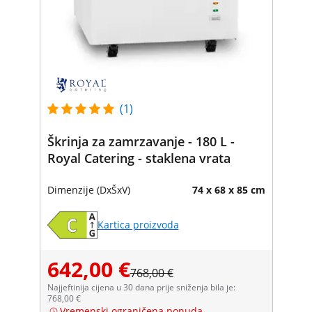
(1)
Škrinja za zamrzavanje - 180 L -
Royal Catering - staklena vrata
Dimenzije (DxŠxV)
74 x 68 x 85 cm
Kartica proizvoda
642,00 €
768,00 €
Najjeftinija cijena u 30 dana prije sniženja bila je:
768,00 €
Vremenski ograničena ponuda