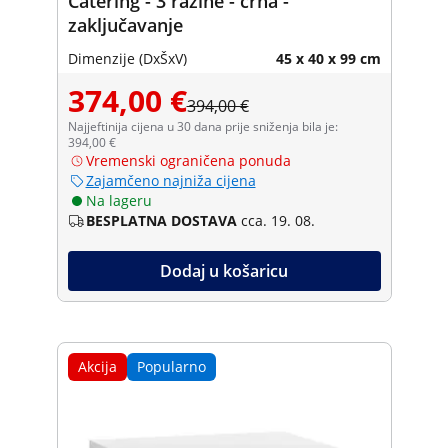
Catering - 3 razine - crna -
zaključavanje
Dimenzije (DxŠxV)
45 x 40 x 99 cm
374,00 €
394,00 €
Najjeftinija cijena u 30 dana prije sniženja bila je:
394,00 €
Vremenski ograničena ponuda
Zajamčeno najniža cijena
Na lageru
BESPLATNA DOSTAVA
cca. 19. 08.
Dodaj u košaricu
Akcija
Popularno