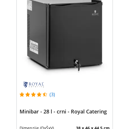
(3)
Minibar - 28 l - crni - Royal Catering
Dimenzije (DxŠxV)
38 x 46 x 44.5 cm