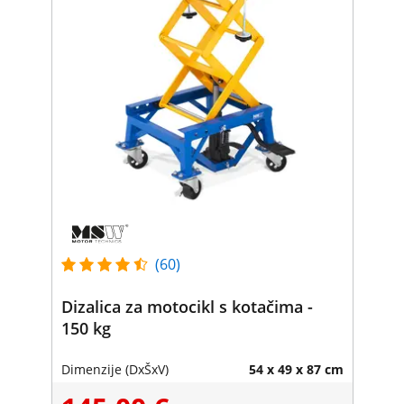
(60)
Dizalica za motocikl s kotačima -
150 kg
Dimenzije (DxŠxV)
54 x 49 x 87 cm