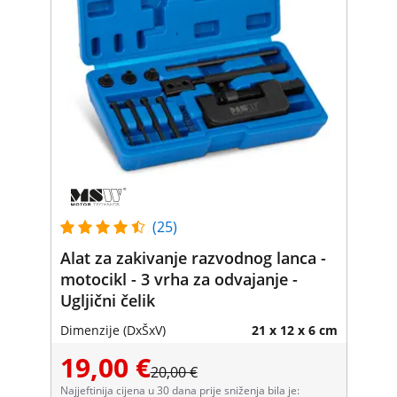
(25)
Alat za zakivanje razvodnog lanca -
motocikl - 3 vrha za odvajanje -
Ugljični čelik
Dimenzije (DxŠxV)
21 x 12 x 6 cm
19,00 €
20,00 €
Najjeftinija cijena u 30 dana prije sniženja bila je: