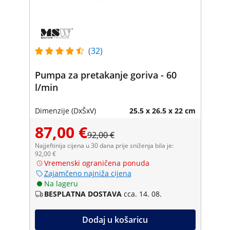
(32)
Pumpa za pretakanje goriva - 60
l/min
Dimenzije (DxŠxV)
25.5 x 26.5 x 22 cm
87,00 €
92,00 €
Najjeftinija cijena u 30 dana prije sniženja bila je:
92,00 €
Vremenski ograničena ponuda
Zajamčeno najniža cijena
Na lageru
BESPLATNA DOSTAVA
cca. 14. 08.
Dodaj u košaricu