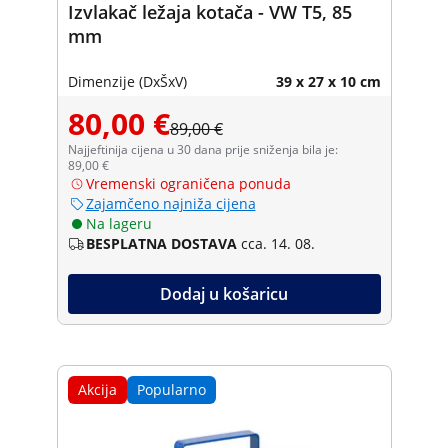
Izvlakač ležaja kotača - VW T5, 85
mm
Dimenzije (DxŠxV)
39 x 27 x 10 cm
80,00 €
89,00 €
Najjeftinija cijena u 30 dana prije sniženja bila je:
89,00 €
Vremenski ograničena ponuda
Zajamčeno najniža cijena
Na lageru
BESPLATNA DOSTAVA
cca. 14. 08.
Dodaj u košaricu
Akcija
Popularno