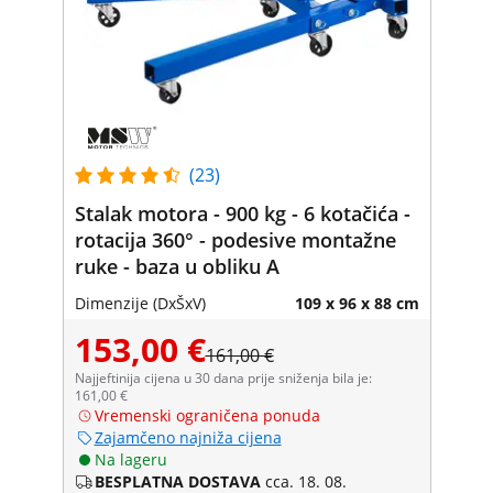
(23)
Stalak motora - 900 kg - 6 kotačića -
rotacija 360° - podesive montažne
ruke - baza u obliku A
Dimenzije (DxŠxV)
109 x 96 x 88 cm
153,00 €
161,00 €
Najjeftinija cijena u 30 dana prije sniženja bila je:
161,00 €
Vremenski ograničena ponuda
Zajamčeno najniža cijena
Na lageru
BESPLATNA DOSTAVA
cca. 18. 08.