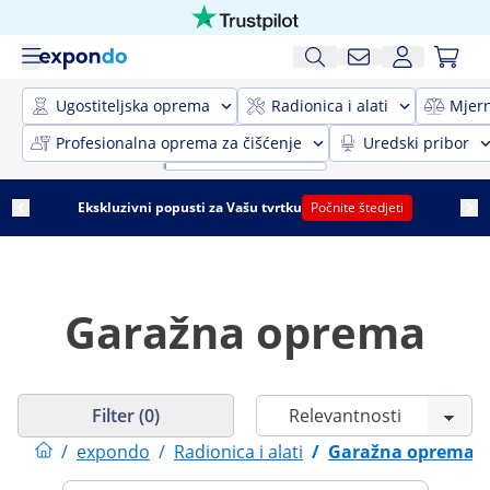
Ugostiteljska oprema
Radionica i alati
Mjer
Profesionalna oprema za čišćenje
Uredski pribor
Ekskluzivni popusti za Vašu tvrtku
Počnite štedjeti
Garažna oprema
Filter (0)
/
expondo
/
Radionica i alati
/
Garažna oprema