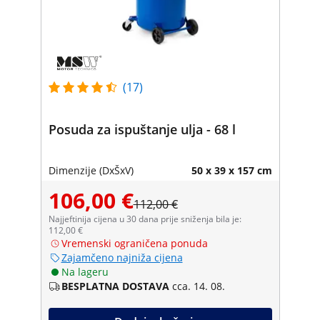
(17)
Posuda za ispuštanje ulja - 68 l
Dimenzije (DxŠxV)
50 x 39 x 157 cm
106,00 €
112,00 €
Najjeftinija cijena u 30 dana prije sniženja bila je:
112,00 €
Vremenski ograničena ponuda
Zajamčeno najniža cijena
Na lageru
BESPLATNA DOSTAVA
cca. 14. 08.