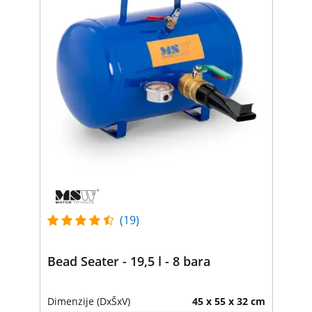
(19)
Bead Seater - 19,5 l - 8 bara
Dimenzije (DxŠxV)
45 x 55 x 32 cm