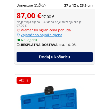
Dimenzije (DxŠxV)
27 x 12 x 23.5 cm
87,00 €
97,00 €
Najjeftinija cijena u 30 dana prije sniženja bila je:
97,00 €
Vremenski ograničena ponuda
Zajamčeno najniža cijena
Na lageru
BESPLATNA DOSTAVA
cca. 14. 08.
Dodaj u košaricu
Akcija