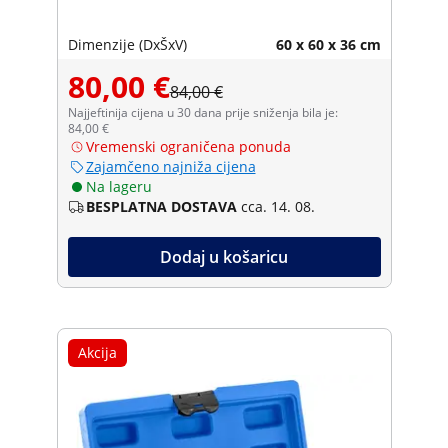
Dimenzije (DxŠxV)
60 x 60 x 36 cm
80,00 €
84,00 €
Najjeftinija cijena u 30 dana prije sniženja bila je:
84,00 €
Vremenski ograničena ponuda
Zajamčeno najniža cijena
Na lageru
BESPLATNA DOSTAVA
cca. 14. 08.
Dodaj u košaricu
Akcija