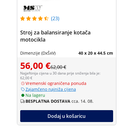
(23)
Stroj za balansiranje kotača
motocikla
Dimenzije (DxŠxV)
40 x 20 x 44.5 cm
56,00 €
62,00 €
Najjeftinija cijena u 30 dana prije sniženja bila je:
62,00 €
Vremenski ograničena ponuda
Zajamčeno najniža cijena
Na lageru
BESPLATNA DOSTAVA
cca. 14. 08.
Dodaj u košaricu