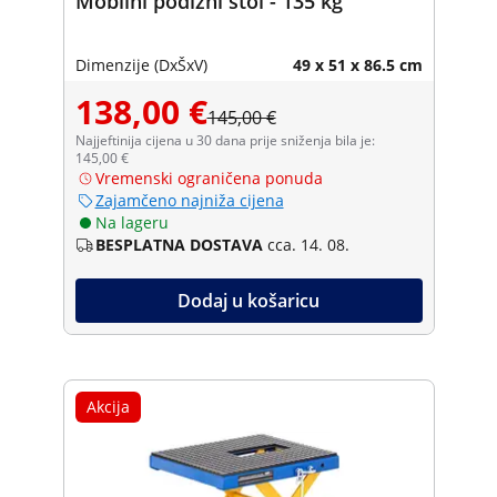
Mobilni podizni stol - 135 kg
Dimenzije (DxŠxV)
49 x 51 x 86.5 cm
138,00 €
145,00 €
Najjeftinija cijena u 30 dana prije sniženja bila je:
145,00 €
Vremenski ograničena ponuda
Zajamčeno najniža cijena
Na lageru
BESPLATNA DOSTAVA
cca. 14. 08.
Dodaj u košaricu
Akcija