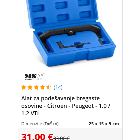
(14)
Alat za podešavanje bregaste
osovine - Citroën - Peugeot - 1.0 /
1.2 VTi
Dimenzije (DxŠxV)
25 x 15 x 9 cm
31,00 €
33,00 €