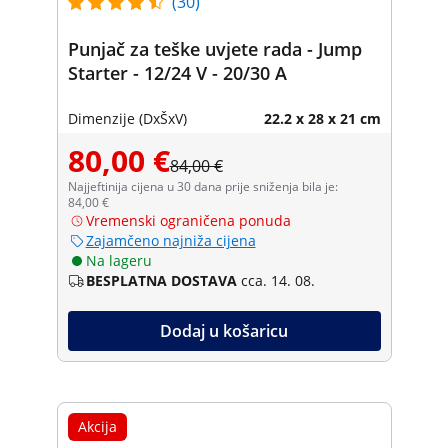
(30)
Punjač za teške uvjete rada - Jump
Starter - 12/24 V - 20/30 A
Dimenzije (DxŠxV)
22.2 x 28 x 21 cm
80,00 €
84,00 €
Najjeftinija cijena u 30 dana prije sniženja bila je:
84,00 €
Vremenski ograničena ponuda
Zajamčeno najniža cijena
Na lageru
BESPLATNA DOSTAVA
cca. 14. 08.
Dodaj u košaricu
Akcija