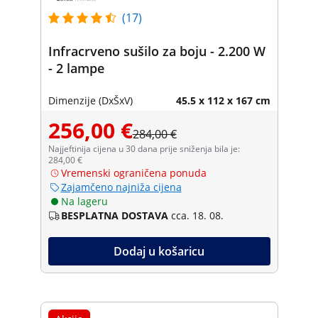
(17)
Infracrveno sušilo za boju - 2.200 W
- 2 lampe
Dimenzije (DxŠxV)
45.5 x 112 x 167 cm
256,00 €
284,00 €
Najjeftinija cijena u 30 dana prije sniženja bila je:
284,00 €
Vremenski ograničena ponuda
Zajamčeno najniža cijena
Na lageru
BESPLATNA DOSTAVA
cca. 18. 08.
Dodaj u košaricu