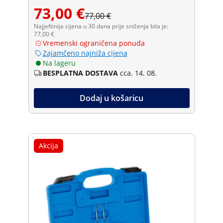
73,00 €
77,00 €
Najjeftinija cijena u 30 dana prije sniženja bila je:
77,00 €
Vremenski ograničena ponuda
Zajamčeno najniža cijena
Na lageru
BESPLATNA DOSTAVA
cca. 14. 08.
Dodaj u košaricu
Akcija