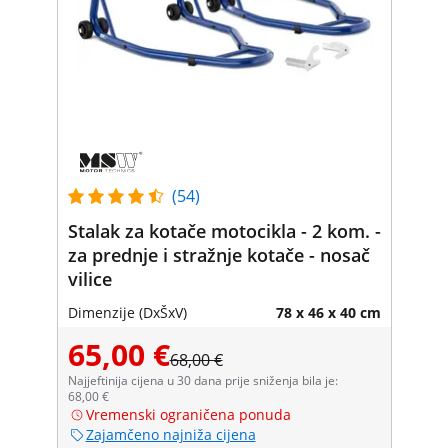
(54)
Stalak za kotače motocikla - 2 kom. -
za prednje i stražnje kotače - nosač
vilice
Dimenzije (DxŠxV)
78 x 46 x 40 cm
65,00 €
68,00 €
Najjeftinija cijena u 30 dana prije sniženja bila je:
68,00 €
Vremenski ograničena ponuda
Zajamčeno najniža cijena