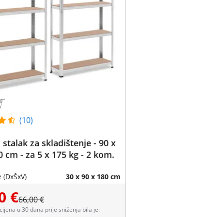
(10)
 stalak za skladištenje - 90 x
0 cm - za 5 x 175 kg - 2 kom.
 (DxŠxV)
30 x 90 x 180 cm
0 €
66,00 €
 cijena u 30 dana prije sniženja bila je: