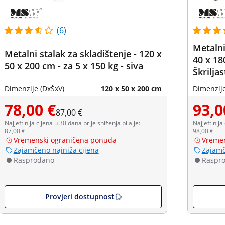
(6)
Metalni
Metalni stalak za skladištenje - 120 x
40 x 18
50 x 200 cm - za 5 x 150 kg - siva
Škriljas
Dimenzije (DxŠxV)
120 x 50 x 200 cm
Dimenzije
78,00 €
93,0
87,00 €
Najjeftinija cijena u 30 dana prije sniženja bila je:
Najjeftinija
87,00 €
98,00 €
Vremenski ograničena ponuda
Vremen
Zajamčeno najniža cijena
Zajamč
Rasprodano
Raspr
Provjeri dostupnost