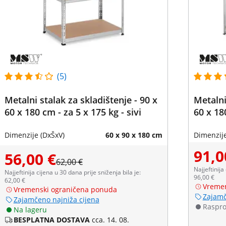
(5)
Metalni stalak za skladištenje - 90 x
Metalni
60 x 180 cm - za 5 x 175 kg - sivi
60 x 180
Dimenzije (DxŠxV)
60 x 90 x 180 cm
Dimenzije
91,0
56,00 €
62,00 €
Najjeftinija
Najjeftinija cijena u 30 dana prije sniženja bila je:
96,00 €
62,00 €
Vremen
Vremenski ograničena ponuda
Zajamč
Zajamčeno najniža cijena
Raspr
Na lageru
BESPLATNA DOSTAVA
cca. 14. 08.