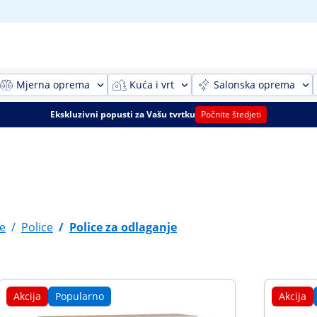
Mjerna oprema
Kuća i vrt
Salonska oprema
Ekskluzivni popusti za Vašu tvrtku
Počnite štedjeti
e
/
Police
/
Police za odlaganje
Akcija
Popularno
Akcija