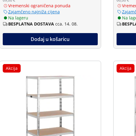
69,00 €
66,00 €
Vremenski ograničena ponuda
Vremen
Zajamčeno najniža cijena
Zajamč
Na lageru
Na lag
BESPLATNA DOSTAVA
cca. 14. 08.
BESPL
Dodaj u košaricu
Akcija
Akcija