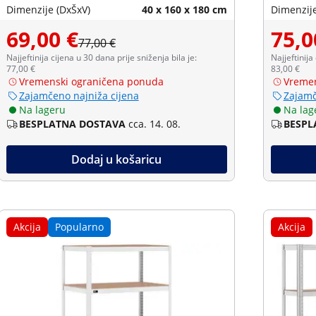
Dimenzije (DxŠxV)
40 x 160 x 180 cm
Dimenzije
69,00 €
75,0
77,00 €
Najjeftinija cijena u 30 dana prije sniženja bila je:
Najjeftinija
77,00 €
83,00 €
Vremenski ograničena ponuda
Vremen
Zajamčeno najniža cijena
Zajamč
Na lageru
Na lag
BESPLATNA DOSTAVA
cca. 14. 08.
BESPL
Dodaj u košaricu
Akcija
Popularno
Akcija