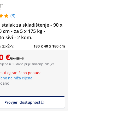
(3)
 stalak za skladištenje - 90 x
0 cm - za 5 x 175 kg -
to sivi - 2 kom.
 (DxŠxV)
180 x 40 x 180 cm
0 €
98,00 €
 cijena u 30 dana prije sniženja bila je:
ski ograničena ponuda
eno najniža cijena
odano
Provjeri dostupnost