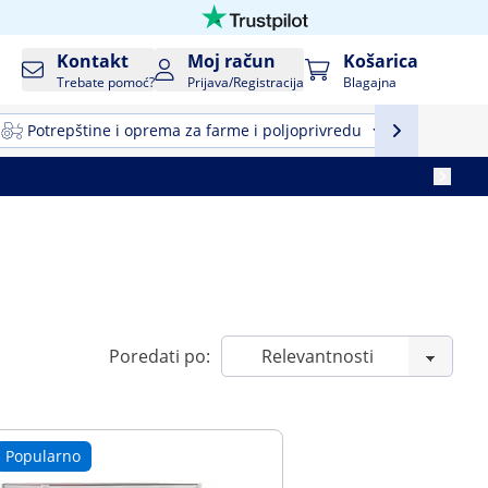
Kontakt
Moj račun
Košarica
Trebate pomoć?
Prijava/Registracija
Blagajna
Potrepštine i oprema za farme i poljoprivredu
Profesio
Poredati po:
Popularno