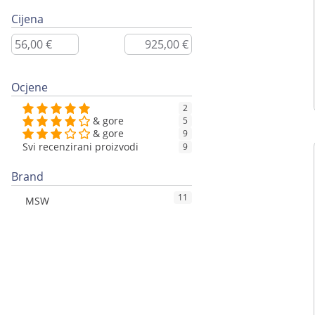
Cijena
Ocjene
2
& gore
5
& gore
9
Svi recenzirani proizvodi
9
Brand
11
MSW