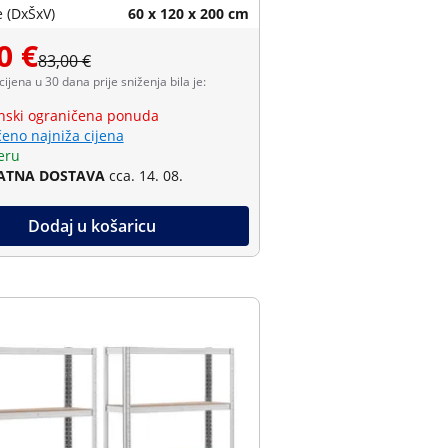
 (DxŠxV)
60 x 120 x 200 cm
0 €
83,00 €
 cijena u 30 dana prije sniženja bila je:
ski ograničena ponuda
eno najniža cijena
eru
ATNA DOSTAVA
cca. 14. 08.
Dodaj u košaricu