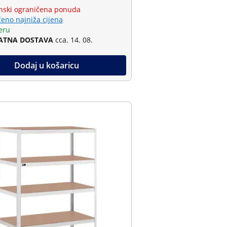
ski ograničena ponuda
eno najniža cijena
eru
ATNA DOSTAVA
cca. 14. 08.
Dodaj u košaricu