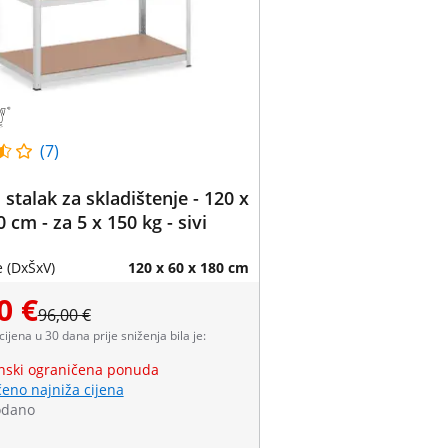
(7)
 stalak za skladištenje - 120 x
 cm - za 5 x 150 kg - sivi
 (DxŠxV)
120 x 60 x 180 cm
0 €
96,00 €
 cijena u 30 dana prije sniženja bila je:
ski ograničena ponuda
eno najniža cijena
odano