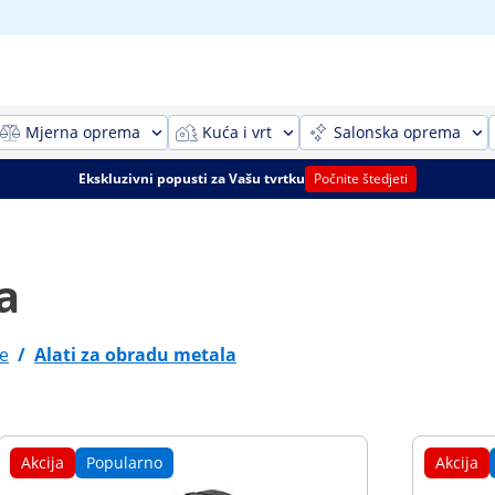
Mjerna oprema
Kuća i vrt
Salonska oprema
Ekskluzivni popusti za Vašu tvrtku
Počnite štedjeti
a
e
/
Alati za obradu metala
Akcija
Popularno
Akcija