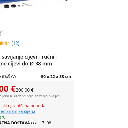
(12)
 savijanje cijevi - ručni -
ne cijevi do Ø 38 mm
 (DxŠxV)
50 x 22 x 33 cm
00 €
206,00 €
 cijena u 30 dana prije sniženja bila je:
ski ograničena ponuda
eno najniža cijena
eru
ATNA DOSTAVA
cca. 17. 08.