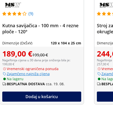
(9)
Kutna savijačica - 100 mm - 4 rezne
Stroj za
ploče - 120°
okrugle
Dimenzije (DxŠxV)
120 x 104 x 25 cm
Dimenzije
189,00 €
244,
199,00 €
Najjeftinija cijena u 30 dana prije sniženja bila je:
Najjeftinija
199,00 €
257,00 €
Vremenski ograničena ponuda
Vremen
Zajamčeno najniža cijena
Zajamč
Na lageru
Na lag
BESPLATNA DOSTAVA
cca. 19. 08.
BESPL
Dodaj u košaricu