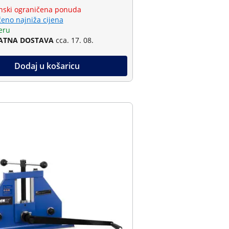
ski ograničena ponuda
eno najniža cijena
eru
ATNA DOSTAVA
cca. 17. 08.
Dodaj u košaricu