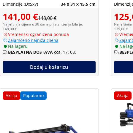
Dimenzije (DxŠxV)
34 x 31 x 15.5 cm
Dimenzije
141,00 €
125,
148,00 €
Najjeftinija cijena u 30 dana prije sniženja bila je:
Najjeftinija
148,00 €
139,00 €
Vremenski ograničena ponuda
Vremen
Zajamčeno najniža cijena
Zajamč
Na lageru
Na lag
BESPLATNA DOSTAVA
cca. 17. 08.
BESPL
Dodaj u košaricu
Akcija
Popularno
Akcija