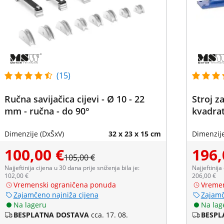
(15)
Ručna savijačica cijevi - Ø 10 - 22
Stroj za
mm - ručna - do 90°
kvadrat
Dimenzije (DxŠxV)
32 x 23 x 15 cm
Dimenzije
100,00 €
196,
105,00 €
Najjeftinija cijena u 30 dana prije sniženja bila je:
Najjeftinija
102,00 €
206,00 €
Vremenski ograničena ponuda
Vremen
Zajamčeno najniža cijena
Zajamč
Na lageru
Na lag
BESPLATNA DOSTAVA
cca. 17. 08.
BESPL