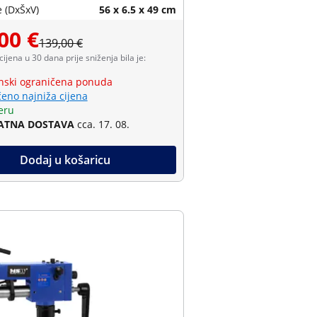
 (DxŠxV)
56 x 6.5 x 49 cm
00 €
139,00 €
 cijena u 30 dana prije sniženja bila je:
ski ograničena ponuda
eno najniža cijena
eru
ATNA DOSTAVA
cca. 17. 08.
Dodaj u košaricu