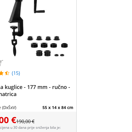
(15)
za kuglice - 177 mm - ručno -
matrica
 (DxŠxV)
55 x 14 x 84 cm
00 €
190,00 €
 cijena u 30 dana prije sniženja bila je: