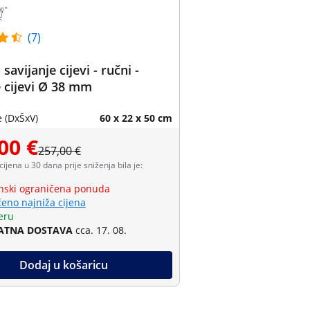
(7)
 savijanje cijevi - ručni -
 cijevi Ø 38 mm
 (DxŠxV)
60 x 22 x 50 cm
00 €
257,00 €
 cijena u 30 dana prije sniženja bila je:
ski ograničena ponuda
eno najniža cijena
eru
ATNA DOSTAVA
cca. 17. 08.
Dodaj u košaricu