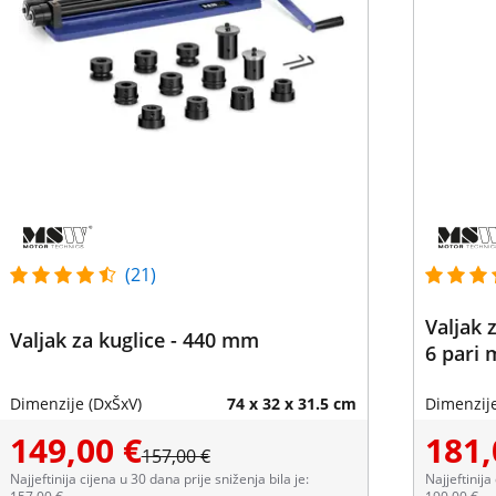
(21)
Valjak 
Valjak za kuglice - 440 mm
6 pari 
Dimenzije (DxŠxV)
74 x 32 x 31.5 cm
Dimenzije
149,00 €
181,
157,00 €
Najjeftinija cijena u 30 dana prije sniženja bila je:
Najjeftinija