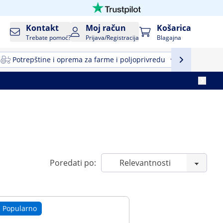
Kontakt
Moj račun
Košarica
Trebate pomoć?
Prijava/Registracija
Blagajna
Potrepštine i oprema za farme i poljoprivredu
Profesio
Poredati po:
Popularno