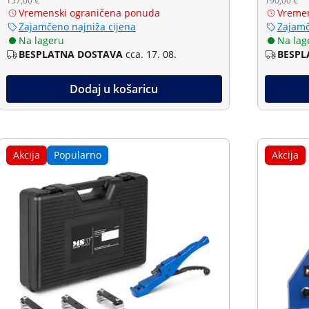
157,00 €
190,00 €
Vremenski ograničena ponuda
Vremen
Zajamčeno najniža cijena
Zajamč
Na lageru
Na lag
BESPLATNA DOSTAVA
cca. 17. 08.
BESPL
Dodaj u košaricu
Akcija
Popularno
Akcija