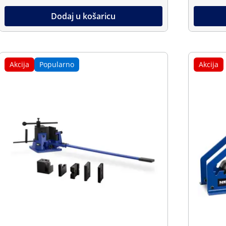
Dodaj u košaricu
Akcija
Popularno
Akcija