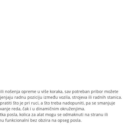
a ili nošenja opreme u više koraka, sav potreban pribor možete
jenjaju radnu poziciju između vozila, strojeva ili radnih stanica.
pratiti što je pri ruci, a što treba nadopuniti, pa se smanjuje
žavanje reda, čak i u dinamičnim okruženjima.
a posla, kolica za alat mogu se odmaknuti na stranu ili
anu funkcionalni bez obzira na opseg posla.