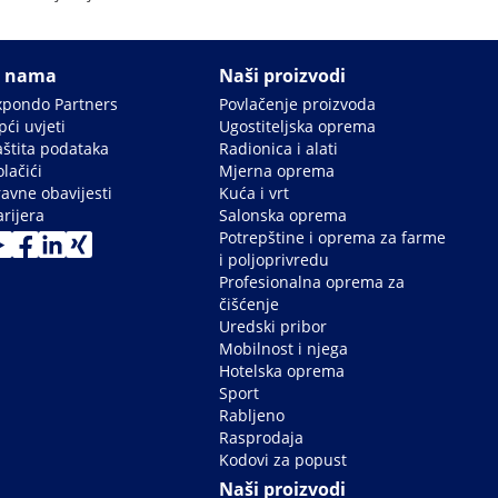
 nama
Naši proizvodi
xpondo Partners
Povlačenje proizvoda
ći uvjeti
Ugostiteljska oprema
aštita podataka
Radionica i alati
lačići
Mjerna oprema
ravne obavijesti
Kuća i vrt
rijera
Salonska oprema
Potrepštine i oprema za farme
i poljoprivredu
Profesionalna oprema za
čišćenje
Uredski pribor
Mobilnost i njega
Hotelska oprema
Sport
Rabljeno
Rasprodaja
Kodovi za popust
Naši proizvodi