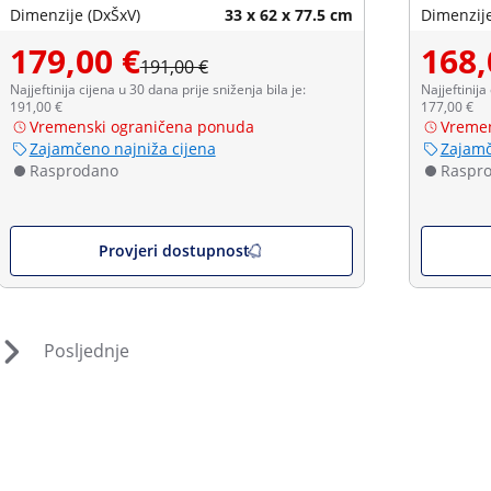
Dimenzije (DxŠxV)
33 x 62 x 77.5 cm
Dimenzije
179,00 €
168,
191,00 €
Najjeftinija cijena u 30 dana prije sniženja bila je:
Najjeftinija
191,00 €
177,00 €
Vremenski ograničena ponuda
Vremen
Zajamčeno najniža cijena
Zajamč
Rasprodano
Raspr
Provjeri dostupnost
Posljednje