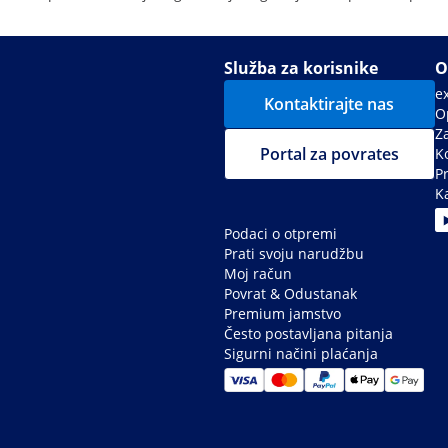
Služba za korisnike
O
e
Kontaktirajte nas
Op
Z
Portal za povrates
Ko
P
Ka
Podaci o otpremi
Prati svoju narudžbu
Moj račun
Povrat & Odustanak
Premium jamstvo
Često postavljana pitanja
Sigurni načini plaćanja