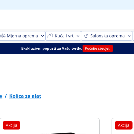
Mjerna oprema
Kuća i vrt
Salonska oprema
Ekskluzivni popusti za Vašu tvrtku
Počnite štedjeti
e
/
Kolica za alat
Akcija
Akcija