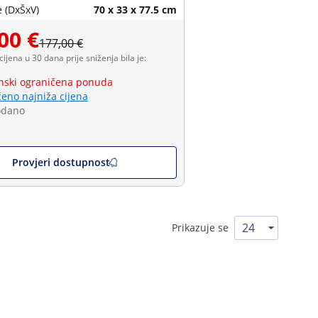
 (DxŠxV)
70 x 33 x 77.5 cm
00 €
177,00 €
 cijena u 30 dana prije sniženja bila je:
ski ograničena ponuda
eno najniža cijena
odano
Provjeri dostupnost
Prikazuje se