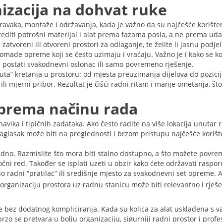
nizacija na dohvat ruke
pravaka, montaže i održavanja, kada je važno da su najčešće korišt
orediti potrošni materijal i alat prema fazama posla, a ne prema udal
zatvoreni ili otvoreni prostori za odlaganje, te želite li jasnu podje
komade opreme koji se često uzimaju i vraćaju. Važno je i kako se ko
i postati svakodnevni oslonac ili samo povremeno rješenje.
ruta” kretanja u prostoru: od mjesta preuzimanja dijelova do pozicij
ili mjerni pribor. Rezultat je čišći radni ritam i manje ometanja, što
t prema načinu rada
 navika i tipičnih zadataka. Ako često radite na više lokacija unutar r
glasak može biti na preglednosti i brzom pristupu najčešće korišten
ti zajedno. Razmislite što mora biti stalno dostupno, a što možete po
ni red. Također se isplati uzeti u obzir kako ćete održavati raspore
arno radni “pratilac” ili središnje mjesto za svakodnevni set oprem
organizaciju prostora uz radnu stanicu može biti relevantno i rje
jeme bez dodatnog kompliciranja. Kada su kolica za alat usklađena s
o se pretvara u bolju organizaciju, sigurniji radni prostor i profesi