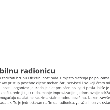
obilnu radionicu
 zadržati brzinu i fleksibilnost rada. Umjesto traženja po policam
kav pristup posebno cijene mehaničari, serviseri i svi koji često mi
osti i organizacije. Kada je alat posložen po logici posla, lakše je 
znači uredniji tijek rada, manje improvizacije i jednostavnije odr
omogućuju da alat ne zauzima stalno radnu površinu. Nakon završetk
zadatak. To je jednostavan način da radionica, garaža ili servis ost