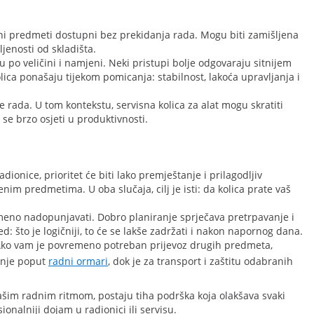
eni predmeti dostupni bez prekidanja rada. Mogu biti zamišljena
jenosti od skladišta.
lu po veličini i namjeni. Neki pristupi bolje odgovaraju sitnijem
lica ponašaju tijekom pomicanja: stabilnost, lakoća upravljanja i
e rada. U tom kontekstu, servisna kolica za alat mogu skratiti
 se brzo osjeti u produktivnosti.
adionice, prioritet će biti lako premještanje i prilagodljiv
im predmetima. U oba slučaja, cilj je isti: da kolica prate vaš
vremeno nadopunjavati. Dobro planiranje sprječava pretrpavanje i
d: što je logičniji, to će se lakše zadržati i nakon napornog dana.
e. Ako vam je povremeno potreban prijevoz drugih predmeta,
šenje poput
radni ormari
, dok je za transport i zaštitu odabranih
 vašim radnim ritmom, postaju tiha podrška koja olakšava svaki
onalniji dojam u radionici ili servisu.