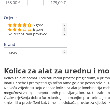
Ocjene
& gore
2
& gore
2
Svi recenzirani proizvodi
2
Brand
2
MSW
Kolica za alat za urednu i m
Kolica za alat pomažu održati radni prostor preglednim, a pritom
imati uz sebe i premjestiti ga točno tamo gdje se posao odvija. Ta
Najveća vrijednost koju donose kolica za alat je kombinacija mobiln
mogućnost zastoja i nepotrebnih ponavljanja koraka. U praksi to 
Ovakva rješenja dobro funkcioniraju i u manjim prostorima jer 
smjestiti u predviđeni kut, čime se oslobađa prostor za sljedeći 