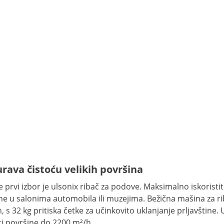
rava čistoću velikih površina
ore prvi izbor je ulsonix ribač za podove. Maksimalno iskor
vršine u salonima automobila ili muzejima. Bežična mašina za
s 32 kg pritiska četke za učinkovito uklanjanje prljavštine
ti površine do 2200 m²/h.