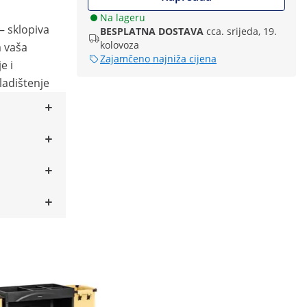
Na lageru
– sklopiva
BESPLATNA DOSTAVA
cca. srijeda, 19.
kolovoza
a vaša
Zajamčeno najniža cijena
e i
adištenje