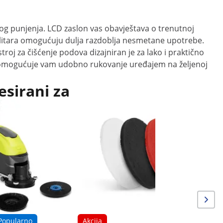
nog punjenja. LCD zaslon vas obavještava o trenutnoj
5 litara omogućuju dulja razdoblja nesmetane upotrebe.
oj za čišćenje podova dizajniran je za lako i praktično
ka omogućuje vam udobno rukovanje uređajem na željenoj
esirani za
Akcija
Četka za 
ribač po
Popularno
Akcija