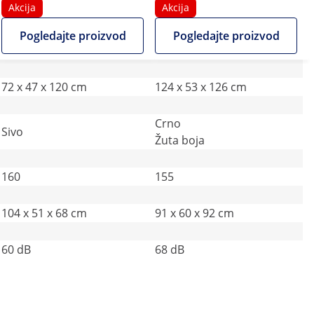
1500 m²/h - 160 o/min
1450 m2/h
Akcija
Akcija
Pogledajte proizvod
Pogledajte proizvod
72 x 47 x 120 cm
124 x 53 x 126 cm
Crno
Sivo
Žuta boja
160
155
104 x 51 x 68 cm
91 x 60 x 92 cm
60 dB
68 dB