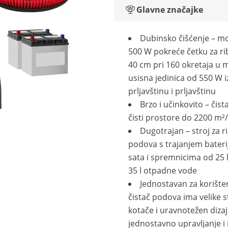
Glavne značajke
Dubinsko čišćenje – m
500 W pokreće četku za ri
40 cm pri 160 okretaja u m
usisna jedinica od 550 W i
prljavštinu i prljavštinu
Brzo i učinkovito – čis
čisti prostore do 2200 m²
Dugotrajan – stroj za r
podova s trajanjem bateri
sata i spremnicima od 25 l 
35 l otpadne vode
Jednostavan za korište
čistač podova ima velike s
kotače i uravnotežen dizaj
jednostavno upravljanje i 