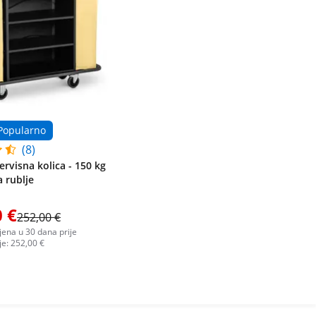
Popularno
(8)
ervisna kolica - 150 kg
a rublje
 €
252,00 €
ijena u 30 dana prije
 je: 252,00 €