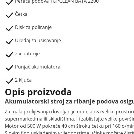
Perača podova TOPCLEAN BATA 2200
Četka
Disk za poliranje
Uređaj za usisavanje
2 x baterije
Punjač akumulatora
2 ključa
Opis proizvoda
Akumulatorski stroj za ribanje podova osigu
Za mala prolijevanja dovoljan je mop, ali za velike prost
supermarketima ili skladištima. Ili zablistajte velike po
Motor od 500 W pokreće 40 cm široku četku pri 160 o/min, 
S ovim fino usklađenim vrijednostima učinka možete čisti