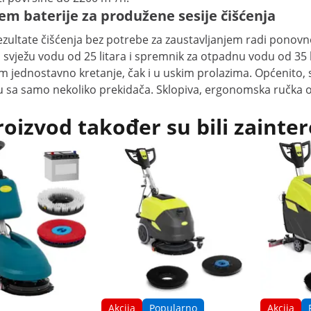
em baterije za produžene sesije čišćenja
rezultate čišćenja bez potrebe za zaustavljanjem radi ponov
a svježu vodu od 25 litara i spremnik za otpadnu vodu od 3
ednostavno kretanje, čak i u uskim prolazima. Općenito, str
usnu sa samo nekoliko prekidača. Sklopiva, ergonomska ruč
roizvod također su bili zainter
Akcija
Popularno
Akcija