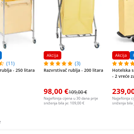
Akcija
Akcija
(11)
(3)
rublja - 250 litara
Razvrstivač rublja - 200 litara
Hotelska s
- 2 vreće z
98,00 €
239,00
109,00 €
Najjeftinija cijena u 30 dana prije
Najjeftinija c
sniženja bila je: 109,00 €
sniženja bila
e