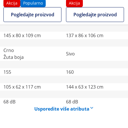
radne širine - 2000 m²/h -
Akcija
Popularno
Akcija
ručno vođena s pogonom
Pogledajte proizvod
Pogledajte proizvod
145 x 80 x 109 cm
137 x 86 x 106 cm
Crno
Sivo
Žuta boja
155
160
105 x 62 x 117 cm
144 x 63 x 123 cm
68 dB
68 dB
Usporedite više atributa