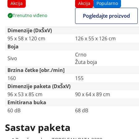
2200 m²/h - 160 o/min
Akcija
Akcija
Popularno
Trenutno viđeno
Pogledajte proizvod
Dimenzije (DxŠxV)
95 x 58 x 120 cm
126 x 55 x 126 cm
Boja
Crno
Sivo
Žuta boja
Brzina četke [obr./min]
160
155
Dimenzije paketa (DxŠxV)
96 x 53 x 85 cm
90 x 64 x 89 cm
Emitirana buka
60 dB
68 dB
Sastav paketa