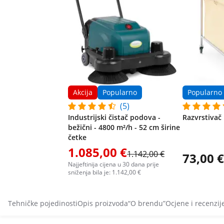
Akcija
Popularno
Popularno
(5)
Industrijski čistač podova -
Razvrstivač 
bežični - 4800 m²/h - 52 cm širine
četke
1.085,00 €
1.142,00 €
73,00 €
Najjeftinija cijena u 30 dana prije
sniženja bila je: 1.142,00 €
Tehničke pojedinosti
Opis proizvoda
“O brendu”
Ocjene i recenzij