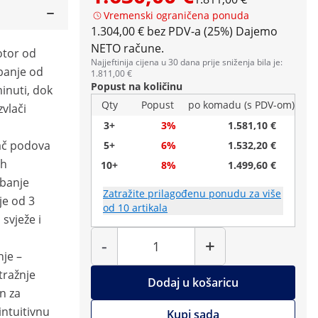
Vremenski ograničena ponuda
1.304,00 € bez PDV-a (25%)
Dajemo
NETO račune.
otor od
Najjeftinija cijena u 30 dana prije sniženja bila je:
banje od
1.811,00 €
Popust na količinu
inuti, dok
Qty
Popust
po komadu (s PDV-om)
zvlači
3+
3%
1.581,10 €
tač podova
5+
6%
1.532,20 €
/h
10+
8%
1.499,60 €
ibanje
Zatražite prilagođenu ponudu za više
je od 3
od 10 artikala
svježe i
Količina
-
+
nje –
tražnje
Dodaj u košaricu
n za
intuitivnu
Kupi sada