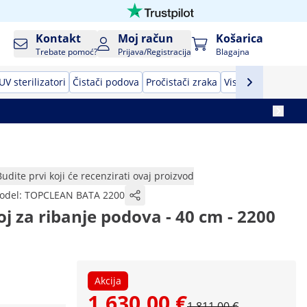
Kontakt
Moj račun
Košarica
Trebate pomoć?
Prijava/Registracija
Blagajna
UV sterilizatori
Čistači podova
Pročistači zraka
Visokotlačni perač
Budite prvi koji će recenzirati ovaj proizvod
odel:
TOPCLEAN BATA 2200
j za ribanje podova - 40 cm - 2200
Akcija
1.630,00 €
1.811,00 €