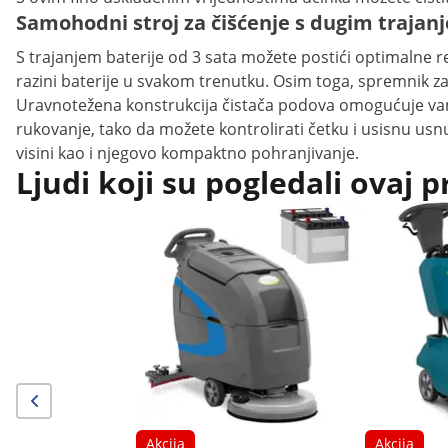
Samohodni stroj za čišćenje s dugim trajanj
S trajanjem baterije od 3 sata možete postići optimalne 
razini baterije u svakom trenutku. Osim toga, spremnik z
Uravnotežena konstrukcija čistača podova omogućuje vam j
rukovanje, tako da možete kontrolirati četku i usisnu 
visini kao i njegovo kompaktno pohranjivanje.
Ljudi koji su pogledali ovaj p
Akcija
Akcija