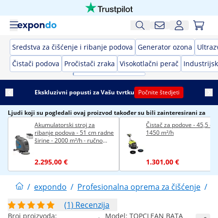
Sredstva za čišćenje i ribanje podova
Generator ozona
Ultraz
Čistači podova
Pročistači zraka
Visokotlačni perač
Industrijsk
Ekskluzivni popusti za Vašu tvrtku
Počnite štedjeti
Ljudi koji su pogledali ovaj proizvod također su bili zainteresirani za
Akumulatorski stroj za
Čistač za podove - 45,5 cm
ribanje podova - 51 cm radne
1450 m²/h
širine - 2000 m²/h - ručno
vođena s pogonom
2.295,00 €
1.301,00 €
/
expondo
/
Profesionalna oprema za čišćenje
/
S
(1) Recenzija
Broj proizvoda:
Model:
TOPCLEAN BATA