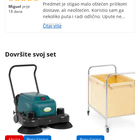
Predmet je stigao malo oštećen prilikom
Miguel
prije
dostave, ali neoštećen. Koristio sam ga
18 dana
nekoliko puta i radi odlično. Upute ne
spominju određene važne stvari, poput
Čitaj više
potrebe za punjenjem akumulatora s
uključenim paljenjem za potpuno
punjenje.
Dovršite svoj set
Akcija
Popularno
Popularno