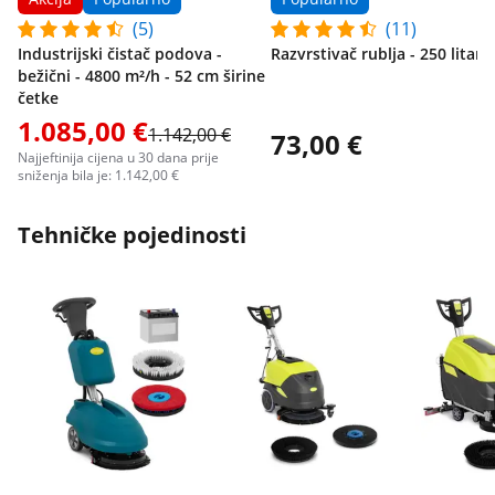
(5)
(11)
Industrijski čistač podova -
Razvrstivač rublja - 250 litara
bežični - 4800 m²/h - 52 cm širine
četke
1.085,00 €
1.142,00 €
73,00 €
Najjeftinija cijena u 30 dana prije
sniženja bila je: 1.142,00 €
Tehničke pojedinosti