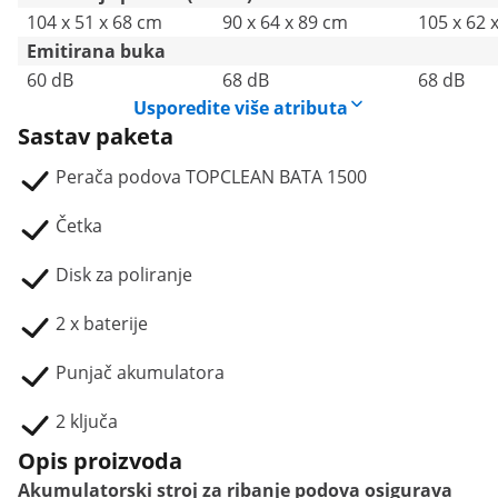
104 x 51 x 68 cm
90 x 64 x 89 cm
105 x 62 
Emitirana buka
60 dB
68 dB
68 dB
Usporedite više atributa
Sastav paketa
Perača podova TOPCLEAN BATA 1500
Četka
Disk za poliranje
2 x baterije
Punjač akumulatora
2 ključa
Opis proizvoda
Akumulatorski stroj za ribanje podova osigurava