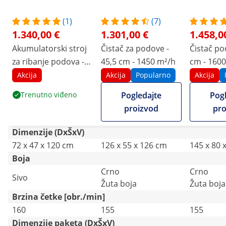
(1)
(7)
1.340,00 €
1.301,00 €
1.458,0
Akumulatorski stroj
Čistač za podove -
Čistač po
za ribanje podova -
45,5 cm - 1450 m²/h
cm - 160
35 cm - 1500 m²/h -
Akcija
Akcija
Popularno
Akcija
160 o/min
Trenutno viđeno
Pogledajte
Pogl
proizvod
pro
Dimenzije (DxŠxV)
72 x 47 x 120 cm
126 x 55 x 126 cm
145 x 80 
Boja
Crno
Crno
Sivo
Žuta boja
Žuta boja
Brzina četke [obr./min]
160
155
155
Dimenzije paketa (DxŠxV)