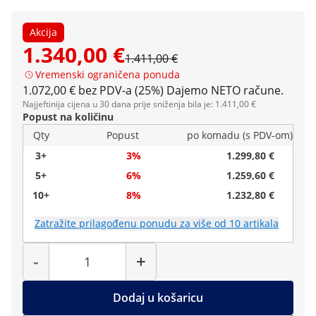
Akcija
1.340,00 €
1.411,00 €
Vremenski ograničena ponuda
1.072,00 € bez PDV-a (25%)
Dajemo NETO račune.
Najjeftinija cijena u 30 dana prije sniženja bila je: 1.411,00 €
Popust na količinu
Qty
Popust
po komadu (s PDV-om)
3+
3%
1.299,80 €
5+
6%
1.259,60 €
10+
8%
1.232,80 €
Zatražite prilagođenu ponudu za više od 10 artikala
Količina
-
+
Dodaj u košaricu