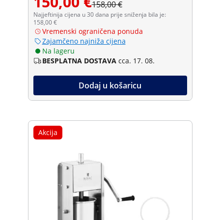
150,00 €
158,00 €
Najjeftinija cijena u 30 dana prije sniženja bila je:
158,00 €
Vremenski ograničena ponuda
Zajamčeno najniža cijena
Na lageru
BESPLATNA DOSTAVA
cca. 17. 08.
Dodaj u košaricu
Akcija