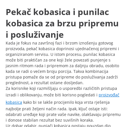
Pekač kobasica i punilac
kobasica za brzu pripremu
i posluživanje
Kada je fokus na završnoj fazi i brzom iznošenju gotovog
proizvoda, pekač kobasica doprinosi ujednačenoj pripremi i
organiziranom servisu. U istom procesu, punilac kobasica
može biti praktičan za one koji žele povezati punjenje s
jasnim ritmom rada i pripremom za daljnju obradu, osobito
kada se radi o većem broju porcija. Takva kombinacija
pristupa pomaže da se od pripreme do posluživanja zadrži
preglednost, a rezultat ostane dosljedan.
Za korisnike koji razmišljaju o usporedbi različitih pristupa
izradi i oblikovanju, može biti korisno pogledati i
proizvođač
kobasica
kako bi se lakše procijenilo koja vrsta rješenja
najbolje prati željeni način rada. Ipak, ključ ostaje isti:
odabrati uređaje koji prate vaše navike, olakšavaju pripremu
i donose stabilan rezultat bez suvišnih koraka.
Uz dobar odabir, punjači kobasica postaju pouzdan dio