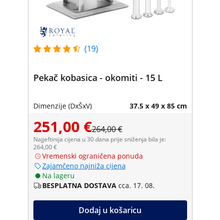
(19)
Pekač kobasica - okomiti - 15 L
Dimenzije (DxŠxV)
37.5 x 49 x 85 cm
251,00 €
264,00 €
Najjeftinija cijena u 30 dana prije sniženja bila je:
264,00 €
Vremenski ograničena ponuda
Zajamčeno najniža cijena
Na lageru
BESPLATNA DOSTAVA
cca. 17. 08.
Dodaj u košaricu