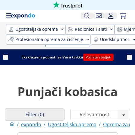
Ugostiteljska oprema
Radionica i alati
Mjer
Profesionalna oprema za čišćenje
Uredski pribor
Ekskluzivni popusti za Vašu tvrtku
Počnite štedjeti
Punjači kobasica
Filter (0)
/
expondo
/
Ugostiteljska oprema
/
Oprema za m