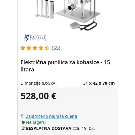
(55)
Električna punilica za kobasice - 15
litara
Dimenzije (DxŠxV)
31 x 42 x 78 cm
528,00 €
Zajamčeno najniža cijena
Na lageru
BESPLATNA DOSTAVA
cca. 19. 08.