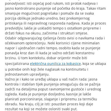
ponovljivost: isti osjećaj pod rukom, isti protok nadjeva i
jasno kontrolirano punjenje od početka do kraja. Takav ritam
smanjuje mogućnost pogrešaka i pomaže da se svaka
porcija oblikuje jednako uredno, bez prekomjernog
pritiskanja ili nepravilnog rasporeda nadjeva. Kada je proces
predvidljiv, lakše je uskladiti tempo s ostatkom pripreme i
držati fokus na okusu, začinima i strukturi smjese.
Odabir odgovarajućeg rješenja često ovisi o navikama rada i
očekivanom opterećenju. Neki korisnici cijene minimalan
napor i ujednačen radni tempo, osobito kada se punjenje
ponavlja kroz dan ili kada je važno održati konstantnu
brzinu. U tom kontekstu, dobar orijentir može biti
specijalizirana
električna punilica za kobasice
, koja se uklapa
u potrebe onih koji žele naglasak na kontinuitetu i
jednostavnom upravljanju.
Važno je i kako se uređaj uklapa u vaš način rada: jasna
kontrola i stabilan tijek punjenja omogućuju da se pažnja
zadrži na detaljima poput ravnomjerne gustoće i urednog
izgleda. Kada je punjenje dosljedno, kasnije je lakše
planirati porcioniranje, slaganje i pripremu za termičku
obradu. Na kraju, cilj je isti: pouzdan proces koji daje
rezultat na koji se možete osloniti svaki put.