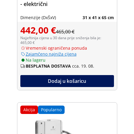
- električni
Dimenzije (DxŠxV)
31 x 41 x 65 cm
442,00 €
465,00 €
Najjeftinija cijena u 30 dana prije sniženja bila je:
465,00 €
Vremenski ograničena ponuda
Zajamčeno najniža cijena
Na lageru
BESPLATNA DOSTAVA
cca. 19. 08.
Dodaj u košaricu
Akcija
Popularno