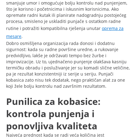
smanjuje umor i omogućuje bolju kontrolu nad punjenjem,
što je korisno i početnicima i iskusnim korisnicima. Ako
opremate radni kutak ili planirate nadogradnju postojećeg
procesa, smisleno je uskladiti punjače s ostatkom radne
rutine i potražiti kompatibilna rješenja unutar
oprema za
mesare
.
Dobro osmišljena organizacija rada donosi i dodatnu
sigurnost: kada su radne površine uredne, a rukovanje
predvidljivo, lakše je održavati tempo bez žurbe i
improvizacije. Uz to, ujednačeno punjenje olakšava kasniju
termičku obradu i posluživanje jer su komadi slične veličine,
pa je rezultat konzistentniji iz serije u seriju. Punjači
kobasica zato nisu tek dodatak, nego praktičan alat za one
koji žele bolju kontrolu nad završnim rezultatom.
Punilica za kobasice:
kontrola punjenja i
ponovljiva kvaliteta
Najveća prednost kada se radi veća količina jest