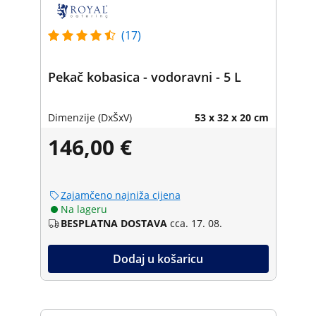
(17)
Pekač kobasica - vodoravni - 5 L
Dimenzije (DxŠxV)
53 x 32 x 20 cm
146,00 €
Zajamčeno najniža cijena
Na lageru
BESPLATNA DOSTAVA
cca. 17. 08.
Dodaj u košaricu