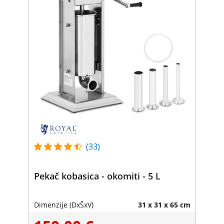
(33)
Pekač kobasica - okomiti - 5 L
Dimenzije (DxŠxV)
31 x 31 x 65 cm