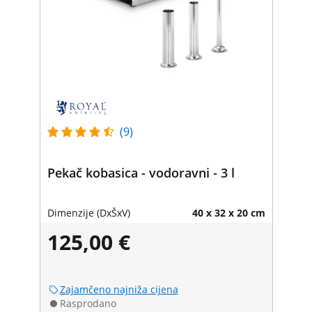
(9)
Pekač kobasica - vodoravni - 3 l
Dimenzije (DxŠxV)
40 x 32 x 20 cm
125,00 €
Zajamčeno najniža cijena
Rasprodano