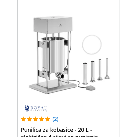
(2)
Punilica za kobasice - 20 L -
električna 4 cijevi za punjenje -