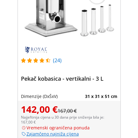
(24)
Pekač kobasica - vertikalni - 3 L
Dimenzije (DxŠxV)
31 x 31 x 51 cm
142,00 €
167,00 €
Najjeftinija cijena u 30 dana prije sniženja bila je:
167,00 €
Vremenski ograničena ponuda
Zajamčeno najniža cijena