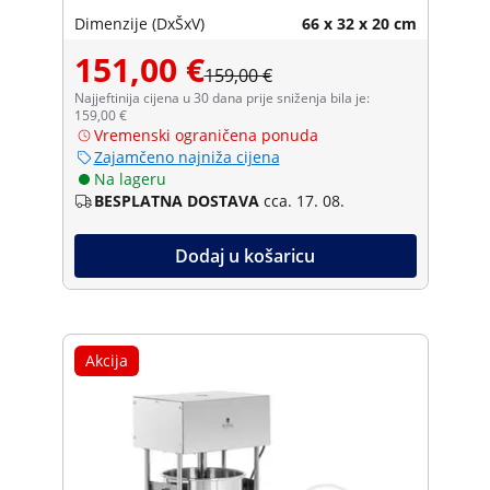
Dimenzije (DxŠxV)
66 x 32 x 20 cm
151,00 €
159,00 €
Najjeftinija cijena u 30 dana prije sniženja bila je:
159,00 €
Vremenski ograničena ponuda
Zajamčeno najniža cijena
Na lageru
BESPLATNA DOSTAVA
cca. 17. 08.
Dodaj u košaricu
Akcija