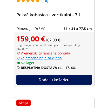
(16)
Pekač kobasica - vertikalni - 7 L
Dimenzije (DxŠxV)
31 x 31 x 77.5 cm
159,00 €
167,00 €
Najjeftinija cijena u 30 dana prije sniženja bila je:
167,00 €
Vremenski ograničena ponuda
Zajamčeno najniža cijena
Na lageru
BESPLATNA DOSTAVA
cca. 17. 08.
Dodaj u košaricu
Akcija