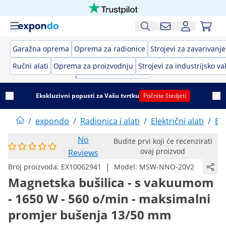
Garažna oprema
Oprema za radionice
Strojevi za zavarivanje
Ručni alati
Oprema za proizvodnju
Strojevi za industrijsko 
Ekskluzivni popusti za Vašu tvrtku
Počnite štedjeti
/
expondo
/
Radionica i alati
/
Električni alati
/
Buš
No
Budite prvi koji će recenzirati
ovaj proizvod
Reviews
|
Broj proizvoda:
EX10062941
Model:
MSW-NNO-20V2
Magnetska bušilica - s vakuumom
- 1650 W - 560 o/min - maksimalni
promjer bušenja 13/50 mm