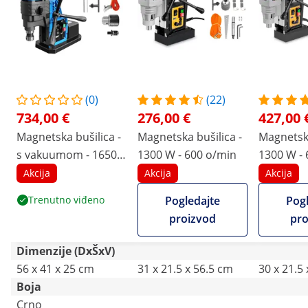
(0)
(22)
734,00 €
276,00 €
427,00 
Magnetska bušilica -
Magnetska bušilica -
Magnetska
s vakuumom - 1650
1300 W - 600 o/min
1300 W - 
W - 560 o/min -
okretaja 
Akcija
Akcija
Akcija
maksimalni promjer
Weldon d
Trenutno viđeno
Pogledajte
Pogl
bušenja 13/50 mm
proizvod
pro
Dimenzije (DxŠxV)
56 x 41 x 25 cm
31 x 21.5 x 56.5 cm
30 x 21.5
Boja
Crno