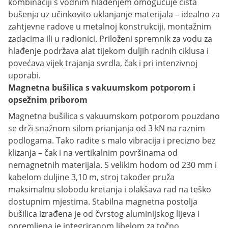
kombinaciji s vodnim hlađenjem omogućuje čista
bušenja uz učinkovito uklanjanje materijala – idealno za
zahtjevne radove u metalnoj konstrukciji, montažnim
zadacima ili u radionici. Priloženi spremnik za vodu za
hlađenje podržava alat tijekom duljih radnih ciklusa i
povećava vijek trajanja svrdla, čak i pri intenzivnoj
uporabi.
Magnetna bušilica s vakuumskom potporom i
opsežnim priborom
Magnetna bušilica s vakuumskom potporom pouzdano
se drži snažnom silom prianjanja od 3 kN na raznim
podlogama. Tako radite s malo vibracija i precizno bez
klizanja – čak i na vertikalnim površinama od
nemagnetnih materijala. S velikim hodom od 230 mm i
kabelom duljine 3,10 m, stroj također pruža
maksimalnu slobodu kretanja i olakšava rad na teško
dostupnim mjestima. Stabilna magnetna postolja
bušilica izrađena je od čvrstog aluminijskog lijeva i
opremljena je integriranom libelom za točno