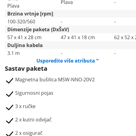
Plava
-
Plava
Brzina vrtnje [rpm]
100-320/560
-
-
Dimenzije paketa (DxŠxV)
57 x 41 x 28 cm
47 x 41 x 18 cm
62 x 52 x
Duljina kabela
3.1 m
-
-
Usporedite više atributa
Sastav paketa
Magnetna bušilica MSW-NNO-20V2
Sigurnosni pojas
3 x ručke
2 x kutni odvijač
2 x osigurač