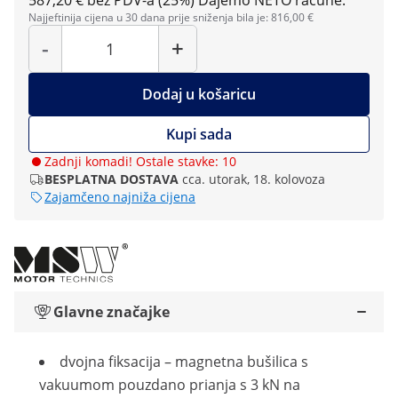
587,20 € bez PDV-a (25%)
Dajemo NETO račune.
Najjeftinija cijena u 30 dana prije sniženja bila je: 816,00 €
Količina
-
+
Dodaj u košaricu
Kupi sada
Zadnji komadi! Ostale stavke: 10
BESPLATNA DOSTAVA
cca. utorak, 18. kolovoza
Zajamčeno najniža cijena
Glavne značajke
dvojna fiksacija – magnetna bušilica s
vakuumom pouzdano prianja s 3 kN na