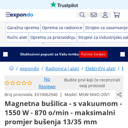
Garažna oprema
Oprema za radionice
Strojevi za zavarivanje
Ručni alati
Oprema za proizvodnju
Strojevi za industrijsko 
Ekskluzivni popusti za Vašu tvrtku
Počnite štedjeti
/
expondo
/
Radionica i alati
/
Električni alati
/
Buš
No
Budite prvi koji će recenzirati
ovaj proizvod
Reviews
|
Broj proizvoda:
EX10062940
Model:
MSW-NNO-20V1
Magnetna bušilica - s vakuumom -
1550 W - 870 o/min - maksimalni
promjer bušenja 13/35 mm