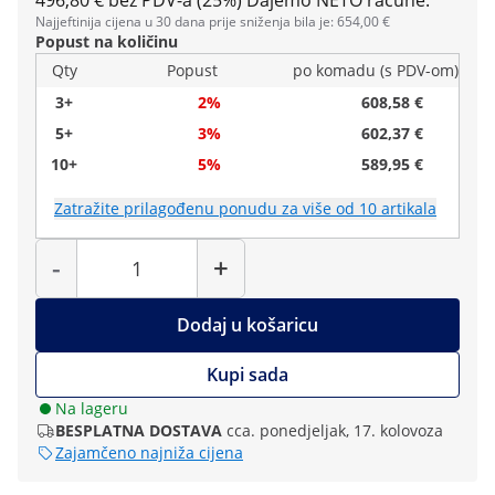
496,80 € bez PDV-a (25%)
Dajemo NETO račune.
Najjeftinija cijena u 30 dana prije sniženja bila je: 654,00 €
Popust na količinu
Qty
Popust
po komadu (s PDV-om)
3+
2%
608,58 €
5+
3%
602,37 €
10+
5%
589,95 €
Zatražite prilagođenu ponudu za više od 10 artikala
Količina
-
+
Dodaj u košaricu
Kupi sada
Na lageru
BESPLATNA DOSTAVA
cca. ponedjeljak, 17. kolovoza
Zajamčeno najniža cijena