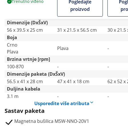
Trenutno viđeno
Pogledajte
Pogl
bušenja 13/35 mm
proizvod
pro
Dimenzije (DxŠxV)
56 x 39.5 x 25 cm
31 x 21.5 x 56.5 cm
30 x 21.5
Boja
Crno
Plava
-
Plava
Brzina vrtnje [rpm]
100-870
-
-
Dimenzije paketa (DxŠxV)
56.5 x 41 x 28 cm
47 x 41 x 18 cm
62 x 52 x
Duljina kabela
3.1 m
-
-
Usporedite više atributa
Sastav paketa
Magnetna bušilica MSW-NNO-20V1