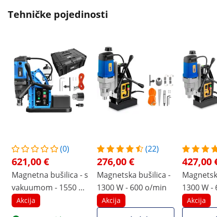
Tehničke pojedinosti
(0)
(22)
621,00 €
276,00 €
427,00 
Magnetna bušilica - s
Magnetska bušilica -
Magnetska
vakuumom - 1550 W
1300 W - 600 o/min
1300 W - 
- 870 o/min -
okretaja 
Akcija
Akcija
Akcija
maksimalni promjer
Weldon d