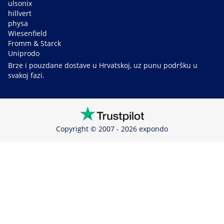
ulsonix
hillvert
physa
Wiesenfield
Fromm & Starck
Uniprodo
Brze i pouzdane dostave u Hrvatskoj, uz punu podršku u
svakoj fazi.
Copyright © 2007 - 2026 expondo