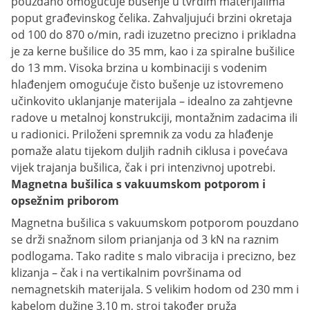
pouzdano omogućuje bušenje u tvrdim materijalima
poput građevinskog čelika. Zahvaljujući brzini okretaja
od 100 do 870 o/min, radi izuzetno precizno i prikladna
je za kerne bušilice do 35 mm, kao i za spiralne bušilice
do 13 mm. Visoka brzina u kombinaciji s vodenim
hlađenjem omogućuje čisto bušenje uz istovremeno
učinkovito uklanjanje materijala – idealno za zahtjevne
radove u metalnoj konstrukciji, montažnim zadacima ili
u radionici. Priloženi spremnik za vodu za hlađenje
pomaže alatu tijekom duljih radnih ciklusa i povećava
vijek trajanja bušilica, čak i pri intenzivnoj upotrebi.
Magnetna bušilica s vakuumskom potporom i
opsežnim priborom
Magnetna bušilica s vakuumskom potporom pouzdano
se drži snažnom silom prianjanja od 3 kN na raznim
podlogama. Tako radite s malo vibracija i precizno, bez
klizanja – čak i na vertikalnim površinama od
nemagnetskih materijala. S velikim hodom od 230 mm i
kabelom dužine 3,10 m, stroj također pruža