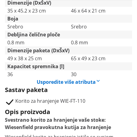
Dimenzije (DxŠxV)
35 x 45.2 x 23 cm
46 x 64 x 21 cm
Boja
Srebro
Srebro
Debljina čelične ploče
0.8 mm
0.8 mm
Dimenzije paketa (DxŠxV)
49 x 38 x 25 cm
65 x 49 x 23 cm
Kapacitet spremnika [l]
36
30
Usporedite više atributa
Sastav paketa
Korito za hranjenje WIE-FT-110
Opis proizvoda
Svestrano korito za hranjenje vaše stoke:
Wiesenfield pravokutna kutija za hranjenje