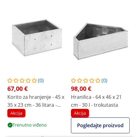
(0)
(0)
67,00 €
98,00 €
Korito za hranjenje - 45 x
Hranilica - 64 x 46 x 21
35 x 23 cm - 36 litara -
cm - 30 l - trokutasta
pravokutno
Akcija
Akcija
Trenutno viđeno
Pogledajte proizvod