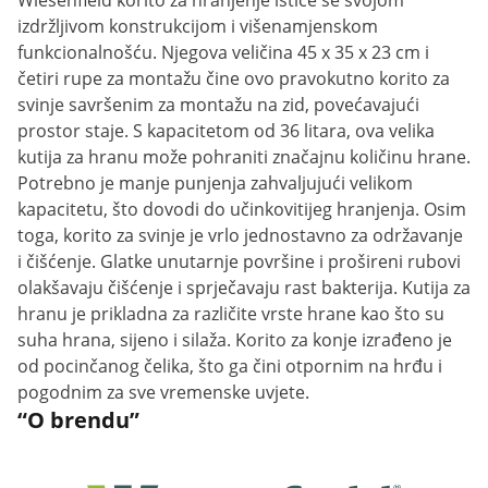
Wiesenfield korito za hranjenje ističe se svojom
izdržljivom konstrukcijom i višenamjenskom
funkcionalnošću. Njegova veličina 45 x 35 x 23 cm i
četiri rupe za montažu čine ovo pravokutno korito za
svinje savršenim za montažu na zid, povećavajući
prostor staje. S kapacitetom od 36 litara, ova velika
kutija za hranu može pohraniti značajnu količinu hrane.
Potrebno je manje punjenja zahvaljujući velikom
kapacitetu, što dovodi do učinkovitijeg hranjenja. Osim
toga, korito za svinje je vrlo jednostavno za održavanje
i čišćenje. Glatke unutarnje površine i prošireni rubovi
olakšavaju čišćenje i sprječavaju rast bakterija. Kutija za
hranu je prikladna za različite vrste hrane kao što su
suha hrana, sijeno i silaža. Korito za konje izrađeno je
od pocinčanog čelika, što ga čini otpornim na hrđu i
pogodnim za sve vremenske uvjete.
“O brendu”