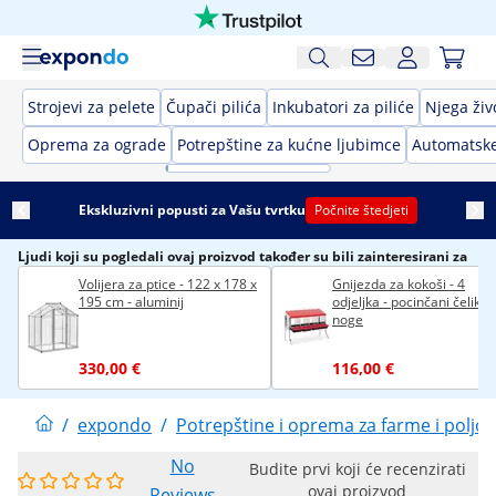
Strojevi za pelete
Čupači pilića
Inkubatori za piliće
Njega živ
Oprema za ograde
Potrepštine za kućne ljubimce
Automatske
Ekskluzivni popusti za Vašu tvrtku
Počnite štedjeti
Ljudi koji su pogledali ovaj proizvod također su bili zainteresirani za
Volijera za ptice - 122 x 178 x
Gnijezda za kokoši - 4
195 cm - aluminij
odjeljka - pocinčani čelik -
noge
330,00 €
116,00 €
/
expondo
/
Potrepštine i oprema za farme i poljo
No
Budite prvi koji će recenzirati
ovaj proizvod
Reviews