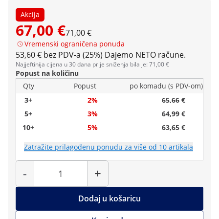
Akcija
67,00 €
71,00 €
Vremenski ograničena ponuda
53,60 € bez PDV-a (25%)
Dajemo NETO račune.
Najjeftinija cijena u 30 dana prije sniženja bila je: 71,00 €
Popust na količinu
Qty
Popust
po komadu (s PDV-om)
3+
2%
65,66 €
5+
3%
64,99 €
10+
5%
63,65 €
Zatražite prilagođenu ponudu za više od 10 artikala
Količina
-
+
Dodaj u košaricu