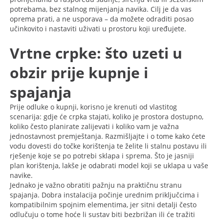
potrebama, bez stalnog mijenjanja navika. Cilj je da vas
oprema prati, a ne usporava – da možete odraditi posao
učinkovito i nastaviti uživati u prostoru koji uređujete.
Vrtne crpke: što uzeti u
obzir prije kupnje i
spajanja
Prije odluke o kupnji, korisno je krenuti od vlastitog
scenarija: gdje će crpka stajati, koliko je prostora dostupno,
koliko često planirate zalijevati i koliko vam je važna
jednostavnost premještanja. Razmišljajte i o tome kako ćete
vodu dovesti do točke korištenja te želite li stalnu postavu ili
rješenje koje se po potrebi sklapa i sprema. Što je jasniji
plan korištenja, lakše je odabrati model koji se uklapa u vaše
navike.
Jednako je važno obratiti pažnju na praktičnu stranu
spajanja. Dobra instalacija počinje urednim priključcima i
kompatibilnim spojnim elementima, jer sitni detalji često
odlučuju o tome hoće li sustav biti bezbrižan ili će tražiti