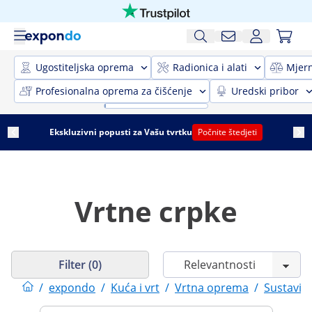
Ugostiteljska oprema
Radionica i alati
Mjer
Profesionalna oprema za čišćenje
Uredski pribor
Ekskluzivni popusti za Vašu tvrtku
Počnite štedjeti
Vrtne crpke
Filter (0)
/
expondo
/
Kuća i vrt
/
Vrtna oprema
/
Sustavi 