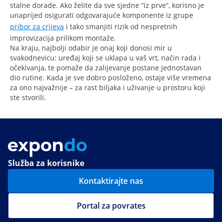
stalne dorade. Ako želite da sve sjedne “iz prve”, korisno je
unaprijed osigurati odgovarajuće komponente iz grupe
pribor za crijeva
i tako smanjiti rizik od nespretnih
improvizacija prilikom montaže.
Na kraju, najbolji odabir je onaj koji donosi mir u
svakodnevicu: uređaj koji se uklapa u vaš vrt, način rada i
očekivanja, te pomaže da zalijevanje postane jednostavan
dio rutine. Kada je sve dobro posloženo, ostaje više vremena
za ono najvažnije – za rast biljaka i uživanje u prostoru koji
ste stvorili.
Služba za korisnike
Kontaktirajte nas
Portal za povrates