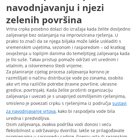
navodnjavanju i njezi
zelenih površina
Vrtna crpka posebno dolazi do izražaja kada želite dosljedno
zalijevanje bez oslanjanja na improvizirana rješenja. U
praksi to znači da se njega biljaka može lakše uskladiti s
vremenskim uvjetima, sezonom i rasporedom – od kratkog
osvježenja u toplijim danima do temeljitijeg zalijevanja kada
je tlo suše. Takav pristup pomaže održati vrt urednim i
vitalnim, a istovremeno štedi vrijeme.
Za planiranje cijelog procesa zalijevanja korisno je
razmišljati o načinu distribucije vode po zonama, osobito
ako vrt ima različite potrebe (travne površine, ukrasne
gredice, povrtnjak). Kada želite proširiti organizaciju
zalijevanja i uvezati je s unaprijed osmišljenim rješenjima,
smisleno je povezati crpku s rješenjima iz područja
sustavi
za navodnjavanje vrtova
, kako bi raspodjela vode bila
uredna i predvidljiva.
Osim zalijevanja, ovakva podrška vodi donosi i veću
fleksibilnost u održavanju dvorišta: lakše se prilagođavate
promjenama u rasporedu sadnje, širenju vrta ili sezonskim