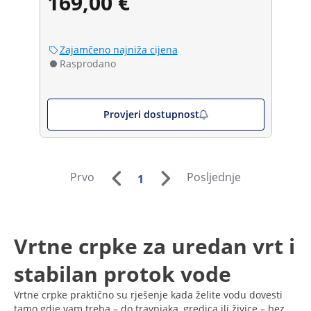
169,00 €
Zajamčeno najniža cijena
Rasprodano
Provjeri dostupnost
Prvo
Posljednje
1
Vrtne crpke za uredan vrt i
stabilan protok vode
Vrtne crpke praktično su rješenje kada želite vodu dovesti
tamo gdje vam treba – do travnjaka, gredica ili živice – bez