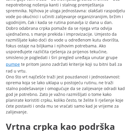
nepotrebnog nošenja kanti i stalnog premještanja
spremnika. Njihova je uloga jednostavna: olakšati raspodjelu
vode po okućnici i učiniti zalijevanje organiziranijim, bržim i
ugodnijim, čak i kada se rutina ponavlja iz dana u dan.
Dobro odabrana crpka pomaže da se njega vrta odvija
ujednačeno, s manje prekida i improvizacije. Umjesto da
razmišljate kako doći do vode u određenom kutu dvorišta,
fokus ostaje na biljkama i njihovim potrebama. Ako
uspoređujete različita rješenja za prijenos tekućine,
smisleno je pogledati i širi pregled uređaja unutar grupe
pumpe
te pritom jasno zadržati kriterije koji su bitni baš za
rad u vrtu.
Ono što vrt najčešće traži jest pouzdanost i jednostavnost:
oprema koja se lako uklapa u postojeću rutinu, ne traži
stalno podešavanje i omogućuje da se zalijevanje odradi kad
god je potrebno. Zato je važno razmišljati o tome kako
planirate koristiti crpku, koliko često, te želite li rješenje koje
ćete postaviti i onda mu se vraćati samo kad je vrijeme za
zalijevanje.
Vrtna crpka kao podrška