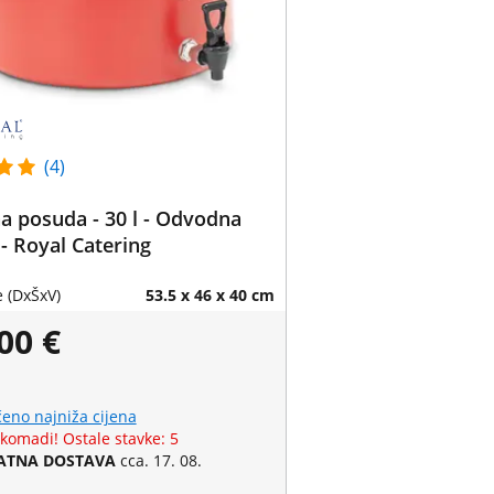
(4)
na posuda - 30 l - Odvodna
 - Royal Catering
 (DxŠxV)
53.5 x 46 x 40 cm
00 €
eno najniža cijena
 komadi! Ostale stavke: 5
ATNA DOSTAVA
cca. 17. 08.