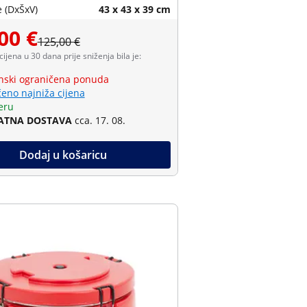
 (DxŠxV)
43 x 43 x 39 cm
00 €
125,00 €
 cijena u 30 dana prije sniženja bila je:
ski ograničena ponuda
eno najniža cijena
eru
ATNA DOSTAVA
cca. 17. 08.
Dodaj u košaricu