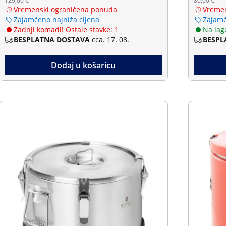
129,00 €
80,00 €
Vremenski ograničena ponuda
Vremen
Zajamčeno najniža cijena
Zajamč
Zadnji komadi! Ostale stavke: 1
Na lag
BESPLATNA DOSTAVA
cca. 17. 08.
BESPL
Dodaj u košaricu