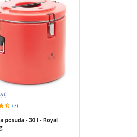
(7)
na posuda - 30 l - Royal
g