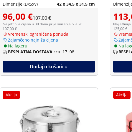
Dimenzije (DxŠxV)
42 x 34.5 x 31.5 cm
Dimenzije
96,00 €
113,
107,00 €
Najjeftinija cijena u 30 dana prije sniženja bila je:
Najjeftinija
107,00 €
125,00 €
Vremenski ograničena ponuda
Vremen
Zajamčeno najniža cijena
Zajamč
Na lageru
Na lag
BESPLATNA DOSTAVA
cca. 17. 08.
BESPL
Dodaj u košaricu
Akcija
Akcija