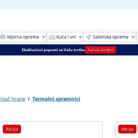
Mjerna oprema
Kuća i vrt
Salonska oprema
Ekskluzivni popusti za Vašu tvrtku
Počnite štedjeti
rijač hrane
/
Termalni spremnici
Akcija
Akcija