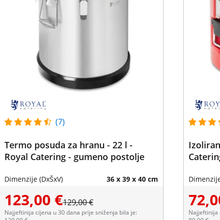
(7)
Termo posuda za hranu - 22 l -
Izolira
Royal Catering - gumeno postolje
Caterin
Dimenzije (DxŠxV)
36 x 39 x 40 cm
Dimenzije
123,00 €
72,0
129,00 €
Najjeftinija cijena u 30 dana prije sniženja bila je:
Najjeftinija