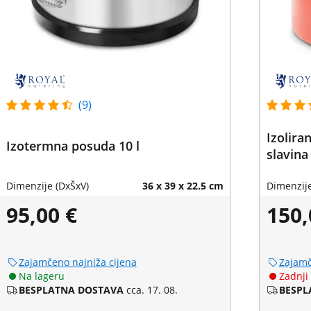
(9)
Izolira
Izotermna posuda 10 l
slavina
Dimenzije (DxŠxV)
36 x 39 x 22.5 cm
Dimenzije
95,00 €
150,
Zajamčeno najniža cijena
Zajamč
Na lageru
Zadnji
BESPLATNA DOSTAVA
cca. 17. 08.
BESPL