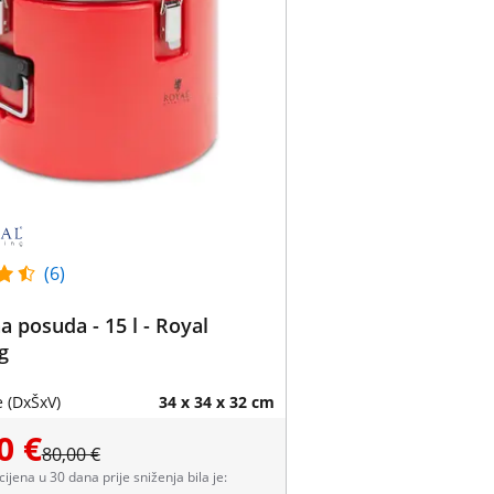
(6)
na posuda - 15 l - Royal
g
 (DxŠxV)
34 x 34 x 32 cm
0 €
80,00 €
 cijena u 30 dana prije sniženja bila je: