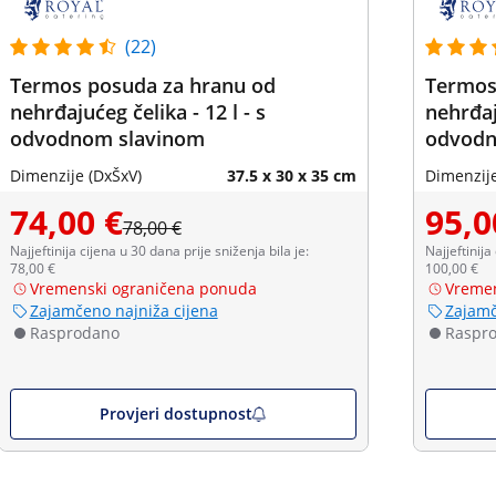
(22)
Termos posuda za hranu od
Termos
nehrđajućeg čelika - 12 l - s
nehrđaj
odvodnom slavinom
odvodn
Dimenzije (DxŠxV)
37.5 x 30 x 35 cm
Dimenzije
74,00 €
95,0
78,00 €
Najjeftinija cijena u 30 dana prije sniženja bila je:
Najjeftinija
78,00 €
100,00 €
Vremenski ograničena ponuda
Vremen
Zajamčeno najniža cijena
Zajamč
Rasprodano
Raspr
Provjeri dostupnost