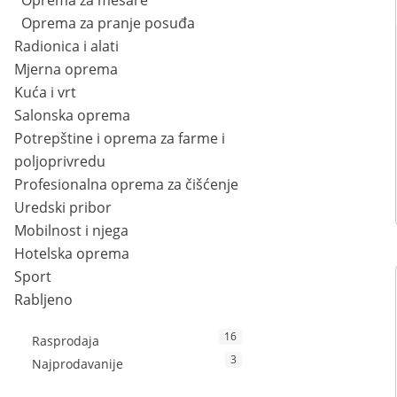
Oprema za mesare
Oprema za pranje posuđa
Radionica i alati
Mjerna oprema
Kuća i vrt
Salonska oprema
Potrepštine i oprema za farme i
poljoprivredu
Profesionalna oprema za čišćenje
Uredski pribor
Mobilnost i njega
Hotelska oprema
Sport
Rabljeno
16
Rasprodaja
3
Najprodavanije