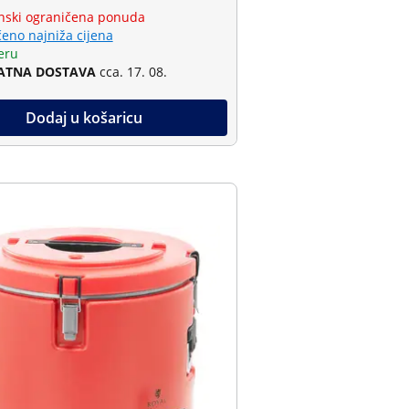
ski ograničena ponuda
eno najniža cijena
eru
ATNA DOSTAVA
cca. 17. 08.
Dodaj u košaricu