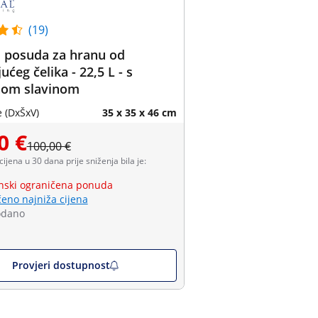
(19)
 posuda za hranu od
ućeg čelika - 22,5 L - s
om slavinom
 (DxŠxV)
35 x 35 x 46 cm
0 €
100,00 €
 cijena u 30 dana prije sniženja bila je:
ski ograničena ponuda
eno najniža cijena
odano
Provjeri dostupnost