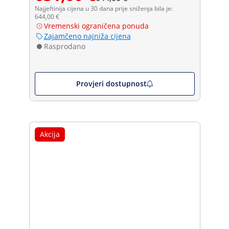
Najjeftinija cijena u 30 dana prije sniženja bila je:
644,00 €
Vremenski ograničena ponuda
Zajamčeno najniža cijena
Rasprodano
Provjeri dostupnost
Akcija