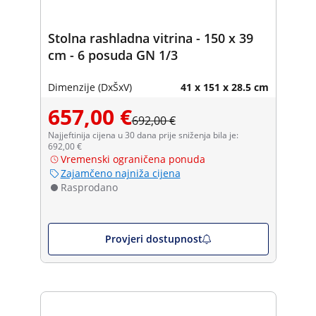
Stolna rashladna vitrina - 150 x 39
cm - 6 posuda GN 1/3
Dimenzije (DxŠxV)
41 x 151 x 28.5 cm
657,00 €
692,00 €
Najjeftinija cijena u 30 dana prije sniženja bila je:
692,00 €
Vremenski ograničena ponuda
Zajamčeno najniža cijena
Rasprodano
Provjeri dostupnost