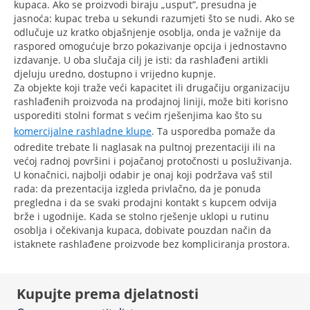
kupaca. Ako se proizvodi biraju „usput”, presudna je
jasnoća: kupac treba u sekundi razumjeti što se nudi. Ako se
odlučuje uz kratko objašnjenje osoblja, onda je važnije da
raspored omogućuje brzo pokazivanje opcija i jednostavno
izdavanje. U oba slučaja cilj je isti: da rashlađeni artikli
djeluju uredno, dostupno i vrijedno kupnje.
Za objekte koji traže veći kapacitet ili drugačiju organizaciju
rashlađenih proizvoda na prodajnoj liniji, može biti korisno
usporediti stolni format s većim rješenjima kao što su
komercijalne rashladne klupe
. Ta usporedba pomaže da
odredite trebate li naglasak na pultnoj prezentaciji ili na
većoj radnoj površini i pojačanoj protočnosti u posluživanja.
U konačnici, najbolji odabir je onaj koji podržava vaš stil
rada: da prezentacija izgleda privlačno, da je ponuda
pregledna i da se svaki prodajni kontakt s kupcem odvija
brže i ugodnije. Kada se stolno rješenje uklopi u rutinu
osoblja i očekivanja kupaca, dobivate pouzdan način da
istaknete rashlađene proizvode bez kompliciranja prostora.
Kupujte prema djelatnosti