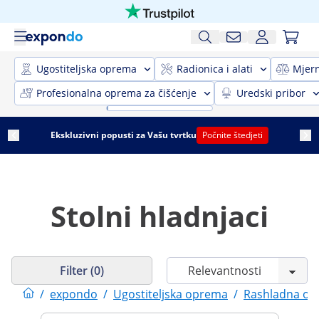
Ugostiteljska oprema
Radionica i alati
Mjer
Profesionalna oprema za čišćenje
Uredski pribor
Ekskluzivni popusti za Vašu tvrtku
Počnite štedjeti
Stolni hladnjaci
Filter (0)
/
expondo
/
Ugostiteljska oprema
/
Rashladna o