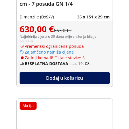
cm - 7 posuda GN 1/4
Dimenzije (DxŠxV)
35 x 151 x 29 cm
630,00 €
663,00 €
Najjeftinija cijena u 30 dana prije sniženja bila je:
663,00 €
Vremenski ograničena ponuda
Zajamčeno najniža cijena
Zadnji komadi! Ostale stavke: 6
BESPLATNA DOSTAVA
cca. 19. 08.
Dodaj u košaricu
Akcija