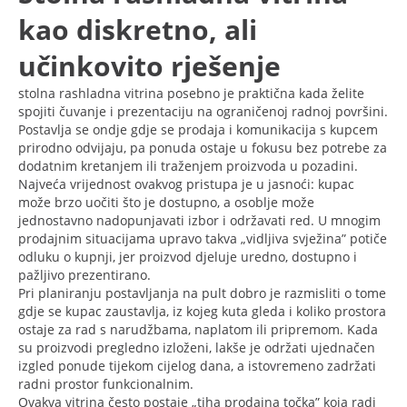
kao diskretno, ali
učinkovito rješenje
stolna rashladna vitrina posebno je praktična kada želite
spojiti čuvanje i prezentaciju na ograničenoj radnoj površini.
Postavlja se ondje gdje se prodaja i komunikacija s kupcem
prirodno odvijaju, pa ponuda ostaje u fokusu bez potrebe za
dodatnim kretanjem ili traženjem proizvoda u pozadini.
Najveća vrijednost ovakvog pristupa je u jasnoći: kupac
može brzo uočiti što je dostupno, a osoblje može
jednostavno nadopunjavati izbor i održavati red. U mnogim
prodajnim situacijama upravo takva „vidljiva svježina” potiče
odluku o kupnji, jer proizvod djeluje uredno, dostupno i
pažljivo prezentirano.
Pri planiranju postavljanja na pult dobro je razmisliti o tome
gdje se kupac zaustavlja, iz kojeg kuta gleda i koliko prostora
ostaje za rad s narudžbama, naplatom ili pripremom. Kada
su proizvodi pregledno izloženi, lakše je održati ujednačen
izgled ponude tijekom cijelog dana, a istovremeno zadržati
radni prostor funkcionalnim.
Ovakva vitrina često postaje „tiha prodajna točka” koja radi