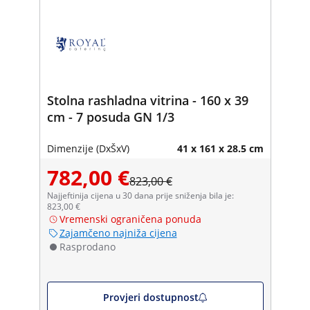
Stolna rashladna vitrina - 160 x 39
cm - 7 posuda GN 1/3
Dimenzije (DxŠxV)
41 x 161 x 28.5 cm
782,00 €
823,00 €
Najjeftinija cijena u 30 dana prije sniženja bila je:
823,00 €
Vremenski ograničena ponuda
Zajamčeno najniža cijena
Rasprodano
Provjeri dostupnost