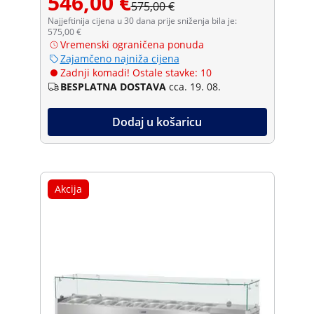
546,00 €
575,00 €
Najjeftinija cijena u 30 dana prije sniženja bila je:
575,00 €
Vremenski ograničena ponuda
Zajamčeno najniža cijena
Zadnji komadi! Ostale stavke: 10
BESPLATNA DOSTAVA
cca. 19. 08.
Dodaj u košaricu
Akcija