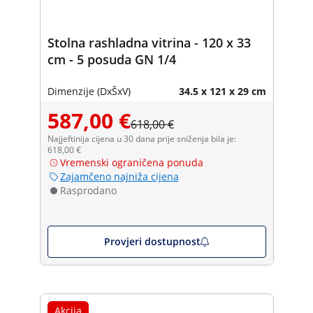
Stolna rashladna vitrina - 120 x 33
cm - 5 posuda GN 1/4
Dimenzije (DxŠxV)
34.5 x 121 x 29 cm
587,00 €
618,00 €
Najjeftinija cijena u 30 dana prije sniženja bila je:
618,00 €
Vremenski ograničena ponuda
Zajamčeno najniža cijena
Rasprodano
Provjeri dostupnost
Akcija