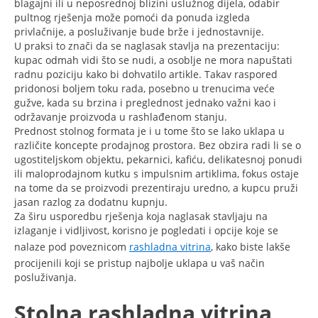
blagajni ili u neposrednoj blizini uslužnog dijela, odabir
pultnog rješenja može pomoći da ponuda izgleda
privlačnije, a posluživanje bude brže i jednostavnije.
U praksi to znači da se naglasak stavlja na prezentaciju:
kupac odmah vidi što se nudi, a osoblje ne mora napuštati
radnu poziciju kako bi dohvatilo artikle. Takav raspored
pridonosi boljem toku rada, posebno u trenucima veće
gužve, kada su brzina i preglednost jednako važni kao i
održavanje proizvoda u rashlađenom stanju.
Prednost stolnog formata je i u tome što se lako uklapa u
različite koncepte prodajnog prostora. Bez obzira radi li se o
ugostiteljskom objektu, pekarnici, kafiću, delikatesnoj ponudi
ili maloprodajnom kutku s impulsnim artiklima, fokus ostaje
na tome da se proizvodi prezentiraju uredno, a kupcu pruži
jasan razlog za dodatnu kupnju.
Za širu usporedbu rješenja koja naglasak stavljaju na
izlaganje i vidljivost, korisno je pogledati i opcije koje se
nalaze pod poveznicom
rashladna vitrina
, kako biste lakše
procijenili koji se pristup najbolje uklapa u vaš način
posluživanja.
Stolna rashladna vitrina