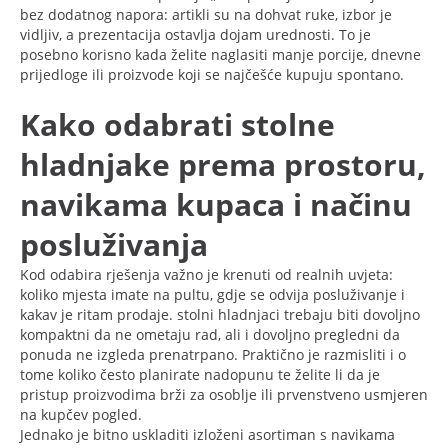
bez dodatnog napora: artikli su na dohvat ruke, izbor je
vidljiv, a prezentacija ostavlja dojam urednosti. To je
posebno korisno kada želite naglasiti manje porcije, dnevne
prijedloge ili proizvode koji se najčešće kupuju spontano.
Kako odabrati stolne
hladnjake prema prostoru,
navikama kupaca i načinu
posluživanja
Kod odabira rješenja važno je krenuti od realnih uvjeta:
koliko mjesta imate na pultu, gdje se odvija posluživanje i
kakav je ritam prodaje. stolni hladnjaci trebaju biti dovoljno
kompaktni da ne ometaju rad, ali i dovoljno pregledni da
ponuda ne izgleda prenatrpano. Praktično je razmisliti i o
tome koliko često planirate nadopunu te želite li da je
pristup proizvodima brži za osoblje ili prvenstveno usmjeren
na kupčev pogled.
Jednako je bitno uskladiti izloženi asortiman s navikama