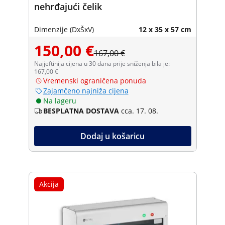
nehrđajući čelik
Dimenzije (DxŠxV)
12 x 35 x 57 cm
150,00 €
167,00 €
Najjeftinija cijena u 30 dana prije sniženja bila je:
167,00 €
Vremenski ograničena ponuda
Zajamčeno najniža cijena
Na lageru
BESPLATNA DOSTAVA
cca. 17. 08.
Dodaj u košaricu
Akcija