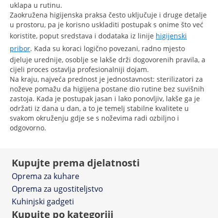
uklapa u rutinu.
Zaokružena higijenska praksa često uključuje i druge detalje
u prostoru, pa je korisno uskladiti postupak s onime što već
koristite, poput sredstava i dodataka iz linije
higijenski
pribor
. Kada su koraci logično povezani, radno mjesto
djeluje urednije, osoblje se lakše drži dogovorenih pravila, a
cijeli proces ostavlja profesionalniji dojam.
Na kraju, najveća prednost je jednostavnost: sterilizatori za
noževe pomažu da higijena postane dio rutine bez suvišnih
zastoja. Kada je postupak jasan i lako ponovljiv, lakše ga je
održati iz dana u dan, a to je temelj stabilne kvalitete u
svakom okruženju gdje se s noževima radi ozbiljno i
odgovorno.
Kupujte prema djelatnosti
Oprema za kuhare
Oprema za ugostiteljstvo
Kuhinjski gadgeti
Kupujte po kategoriji