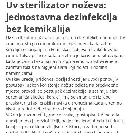
Uv sterilizator noževa:
jednostavna dezinfekcija
bez kemikalija
Uv sterilizator noževa oslanja se na dezinfekciju pomoću UV
zračenja, što ga čini praktičnim rješenjem kada želite
smanjiti oslanjanje na kemijska sredstva u svakodnevnoj
rutini. Takav princip rada posebno je koristan u situacijama
kada je važno brzo nastaviti s pripremom, a istovremeno
zadržati fokus na higijeni alata koji dolazi u dodir s
namirnicama.
Ovakav uređaj pridonosi dosljednosti jer uvodi ponovljiv
postupak: nakon korištenja nož se odlaže na predviđeno
mjesto, provodi se postupak dezinfekcije, a zatim je alat
spreman za sljedeći korak. Time se smanjuje rizik od
preskakanja higijenskih navika u trenucima kada je tempo
visok, a radni zadaci se brzo izmjenjuju.
Važno je razumjeti i granice svakog postupka: UV metoda
namijenjena je dezinfekciji, pa je smisleno uhodati rutinu u
kojoj se prvo uklone vidljive nečistoće, a zatim provede
dezinfekcija. Na taj način zadržavate jasan slijed radnji i