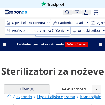
Ugostiteljska oprema
Radionica i alati
Mjer
Profesionalna oprema za čišćenje
Uredski pribor
Ekskluzivni popusti za Vašu tvrtku
Počnite štedjeti
Sterilizatori za noževe
Filter (0)
/
expondo
/
Ugostiteljska oprema
/
Komercijalna