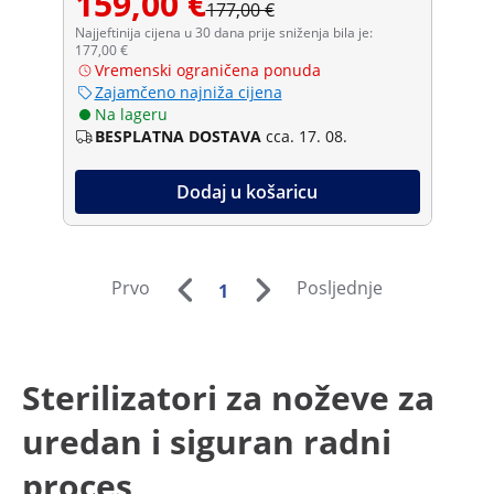
159,00 €
177,00 €
Najjeftinija cijena u 30 dana prije sniženja bila je:
177,00 €
Vremenski ograničena ponuda
Zajamčeno najniža cijena
Na lageru
BESPLATNA DOSTAVA
cca. 17. 08.
Dodaj u košaricu
Prvo
Posljednje
1
Sterilizatori za noževe za
uredan i siguran radni
proces