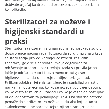
dobivate osjećaj kontrole nad procesom, bez nepotrebnih
komplikacija.
Sterilizatori za noževe i
higijenski standardi u
praksi
Sterilizatori za noževe imaju najveću vrijednost kada su dio
dogovorenog načina rada. To znači da svi u timu znaju kada
se sterilizacija provodi (primjerice između različitih
zadataka), gdje se alat odlaže i tko je odgovoran za
održavanje urednosti oko uređaja. Kada su pravila jasna,
lakše je održati tempo i istovremeno ostati vjeran
higijenskim standardima koje zahtijeva ozbiljan rad.
Prilikom odabira rješenja, smisleno je razmišljati o vlastitim
navikama i opterećenju: koliko se noževa uobičajeno rotira,
koliko često se mijenjaju zadaci i koliko je važno da postupak
bude jednostavan za ponavljanje. Fokus na stvarne potrebe
pomaže da sterilizatori za noževe budu alat koji se koristi
svakodnevno, a ne oprema koja stoji po strani jer se ne