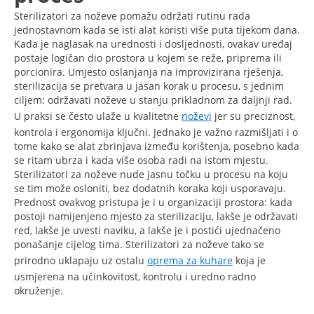
Sterilizatori za noževe pomažu održati rutinu rada
jednostavnom kada se isti alat koristi više puta tijekom dana.
Kada je naglasak na urednosti i dosljednosti, ovakav uređaj
postaje logičan dio prostora u kojem se reže, priprema ili
porcionira. Umjesto oslanjanja na improvizirana rješenja,
sterilizacija se pretvara u jasan korak u procesu, s jednim
ciljem: održavati noževe u stanju prikladnom za daljnji rad.
U praksi se često ulaže u kvalitetne
noževi
jer su preciznost,
kontrola i ergonomija ključni. Jednako je važno razmišljati i o
tome kako se alat zbrinjava između korištenja, posebno kada
se ritam ubrza i kada više osoba radi na istom mjestu.
Sterilizatori za noževe nude jasnu točku u procesu na koju
se tim može osloniti, bez dodatnih koraka koji usporavaju.
Prednost ovakvog pristupa je i u organizaciji prostora: kada
postoji namijenjeno mjesto za sterilizaciju, lakše je održavati
red, lakše je uvesti naviku, a lakše je i postići ujednačeno
ponašanje cijelog tima. Sterilizatori za noževe tako se
prirodno uklapaju uz ostalu
oprema za kuhare
koja je
usmjerena na učinkovitost, kontrolu i uredno radno
okruženje.