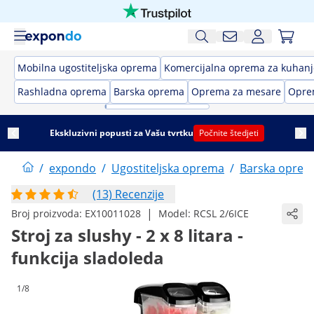
Mobilna ugostiteljska oprema
Komercijalna oprema za kuhanj
Rashladna oprema
Barska oprema
Oprema za mesare
Opre
Ekskluzivni popusti za Vašu tvrtku
Počnite štedjeti
/
expondo
/
Ugostiteljska oprema
/
Barska opre
(13) Recenzije
|
Broj proizvoda:
EX10011028
Model:
RCSL 2/6ICE
Stroj za slushy - 2 x 8 litara -
funkcija sladoleda
1/8