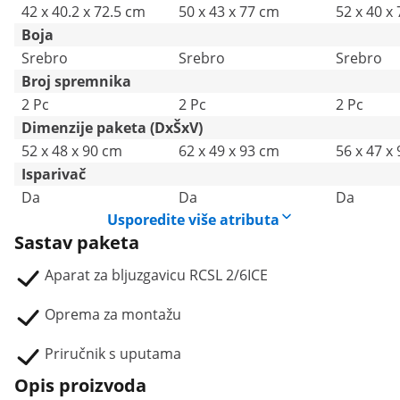
42 x 40.2 x 72.5 cm
50 x 43 x 77 cm
52 x 40 x
Boja
Srebro
Srebro
Srebro
Broj spremnika
2 Pc
2 Pc
2 Pc
Dimenzije paketa (DxŠxV)
52 x 48 x 90 cm
62 x 49 x 93 cm
56 x 47 x
Isparivač
Da
Da
Da
Usporedite više atributa
Sastav paketa
Aparat za bljuzgavicu RCSL 2/6ICE
Oprema za montažu
Priručnik s uputama
Opis proizvoda