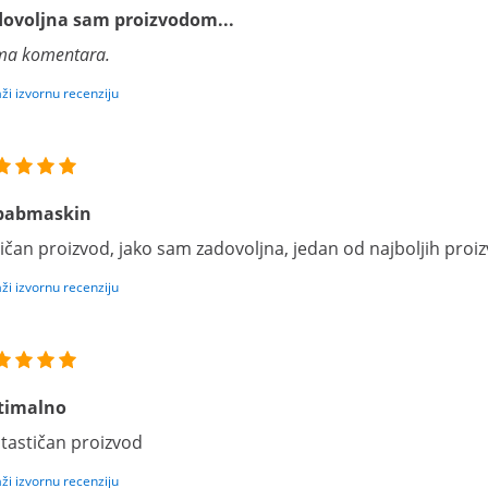
ovoljna sam proizvodom...
a komentara.
aži izvornu recenziju
babmaskin
ičan proizvod, jako sam zadovoljna, jedan od najboljih proi
aži izvornu recenziju
timalno
tastičan proizvod
aži izvornu recenziju