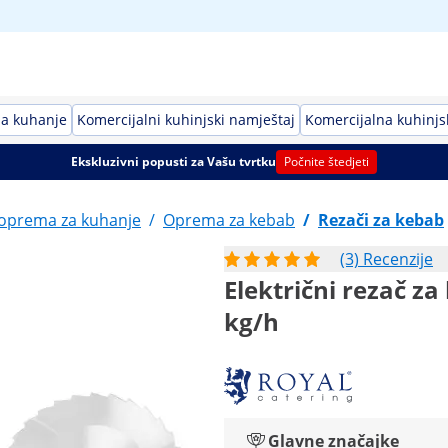
za kuhanje
Komercijalni kuhinjski namještaj
Komercijalna kuhinj
Ekskluzivni popusti za Vašu tvrtku
Počnite štedjeti
 oprema za kuhanje
/
Oprema za kebab
/
Rezači za kebab
(3) Recenzije
Električni rezač za
kg/h
Glavne značajke