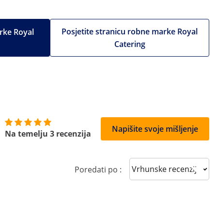
Posjetite stranicu robne marke Royal
rke Royal
Catering
Napišite svoje mišljenje
Na temelju 3 recenzija
Sort reviews
Poredati po :