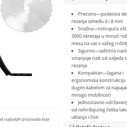
Precizno—podesiva deb
rezanja između 0 i 8 mm
Snažna—rotirajuća oštr
3000 okretaja u minuti re
mesa na sat s vašeg roštil
Sigurno—zaštitna navl
smanjuje rizik od ozljeda 
rezanja
Kompaktan—lagana i
ergonomska konstrukcija 
dugim kabelom za napajan
mnogo mobilnosti
Jednostavno održavan
od nehrđajućeg čelika lak
uklanja i čisti
d najboljih proizvoda koje