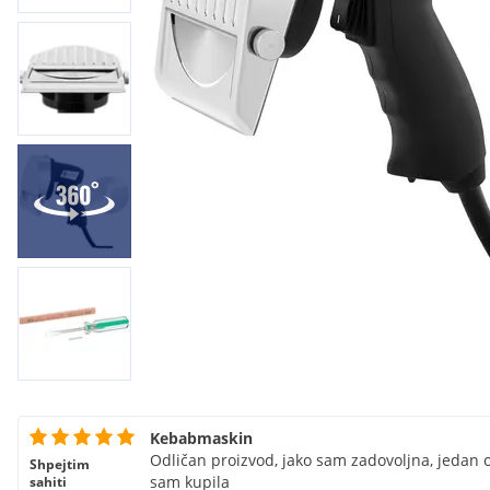
Kebabmaskin
Odličan proizvod, jako sam zadovoljna, jedan o
Shpejtim
sam kupila
sahiti