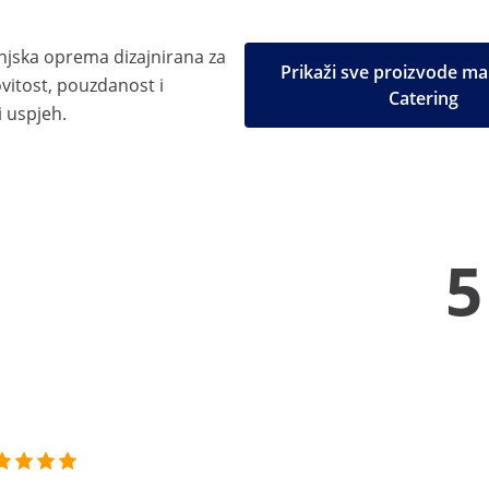
njska oprema dizajnirana za
Prikaži sve proizvode ma
itost, pouzdanost i
Catering
 uspjeh.
5