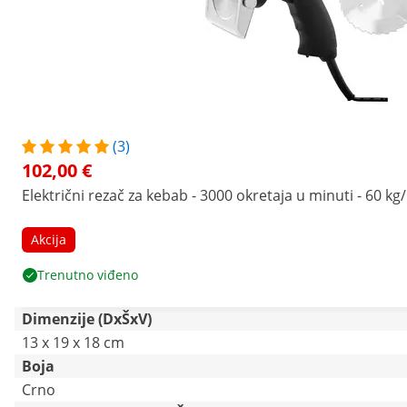
(3)
102,00 €
Električni rezač za kebab - 3000 okretaja u minuti - 60 kg
Akcija
Trenutno viđeno
Dimenzije (DxŠxV)
13 x 19 x 18 cm
Boja
Crno