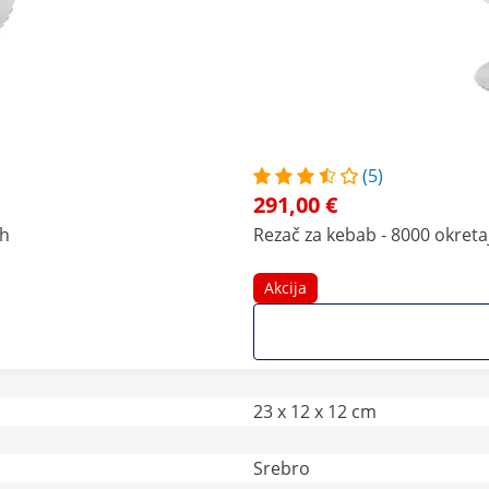
(5)
291,00 €
/h
Rezač za kebab - 8000 okreta
Akcija
23 x 12 x 12 cm
Srebro