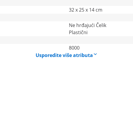
32 x 25 x 14 cm
Ne hrđajući Čelik
Plastični
8000
Usporedite više atributa