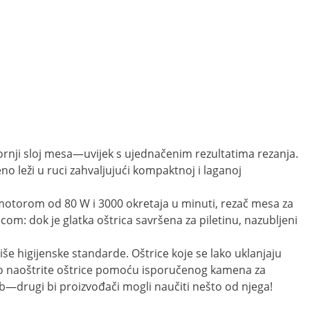
rnji sloj mesa—uvijek s ujednačenim rezultatima rezanja.
 leži u ruci zahvaljujući kompaktnoj i laganoj
motorom od 80 W i 3000 okretaja u minuti, rezač mesa za
om: dok je glatka oštrica savršena za piletinu, nazubljeni
iše higijenske standarde. Oštrice koje se lako uklanjaju
vno naoštrite oštrice pomoću isporučenog kamena za
bab—drugi bi proizvođači mogli naučiti nešto od njega!