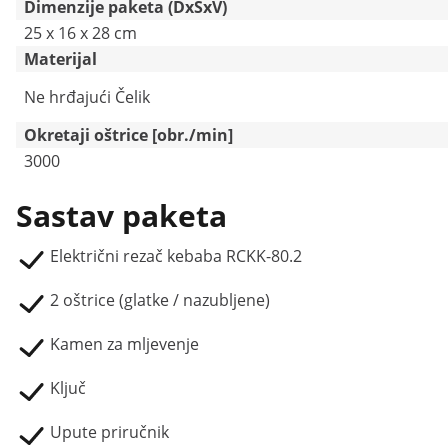
Dimenzije paketa (DxŠxV)
25 x 16 x 28 cm
Materijal
Ne hrđajući Čelik
Okretaji oštrice [obr./min]
3000
Sastav paketa
Električni rezač kebaba RCKK-80.2
2 oštrice (glatke / nazubljene)
Kamen za mljevenje
Ključ
Upute priručnik