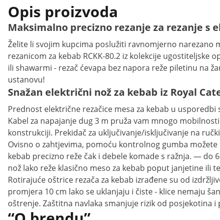
Opis proizvoda
Maksimalno precizno rezanje za rezanje s 
Želite li svojim kupcima poslužiti ravnomjerno narezano m
rezanicom za kebab RCKK-80.2 iz kolekcije ugostiteljske o
ili shawarmi - rezač ćevapa bez napora reže piletinu na ža
ustanovu!
Snažan električni nož za kebab iz Royal Cat
Prednost električne rezačice mesa za kebab u usporedbi 
Kabel za napajanje dug 3 m pruža vam mnogo mobilnosti ti
konstrukciji. Prekidač za uključivanje/isključivanje na ručk
Ovisno o zahtjevima, pomoću kontrolnog gumba možete pos
kebab precizno reže čak i debele komade s ražnja. — do 60
nož lako reže klasično meso za kebab poput janjetine ili te
Rotirajuće oštrice rezača za kebab izrađene su od izdržlji
promjera 10 cm lako se uklanjaju i čiste - klice nemaju
oštrenje. Zaštitna navlaka smanjuje rizik od posjekotina i
“O brendu”