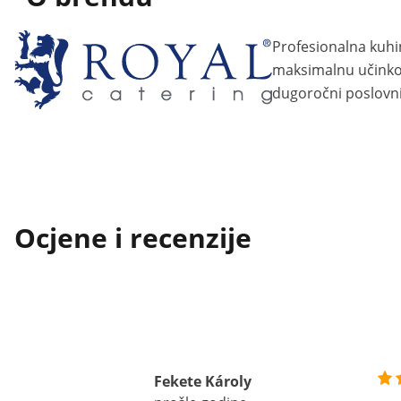
Profesionalna kuhi
maksimalnu učinkov
dugoročni poslovni
Ocjene i recenzije
Fekete Károly