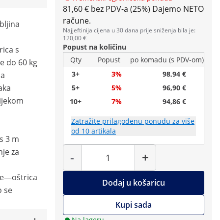
81,60 € bez PDV-a (25%)
Dajemo NETO
račune.
ljina
Najjeftinija cijena u 30 dana prije sniženja bila je:
120,00 €
Popust na količinu
ica s
Qty
Popust
po komadu (s PDV-om)
že do 60 kg
3+
3%
98,94 €
ja
aka
5+
5%
96,90 €
tijekom
10+
7%
94,86 €
Zatražite prilagođenu ponudu za više
od 10 artikala
s 3 m
Količina
je za
-
+
je—oštrica
Dodaj u košaricu
o se
Kupi sada
Na lageru