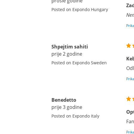
prošle godine
Zad
Posted on Expondo Hungary
Nem
Prik
Shpejtim sahiti
prije 2 godine
Ke
Posted on Expondo Sweden
Odl
Prik
Benedetto
prije 3 godine
Op
Posted on Expondo Italy
Fan
Prik