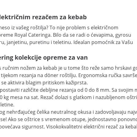
električnim rezačem za kebab
eso iz vašeg roštilja? To nije problem s električnom
preme Royal Cateringa. Bilo da se radi o ćevapima, gyrosu
ru, janjetinu, puretinu i teletinu. Idealan pomoćnik za Vašu
ering kolekcije opreme za van
s ručnim nožem za kebab je u tome što reže samo hrskavi go
jekom rezanja na döner roštilju. Ergonomska ručka savršeno
i se aktivira blagim pritiskom kažiprsta.
taviti različite debljine rezanja od 0 do 8 mm. Sa svojim 
 kg mesa na sat. Rezač dolazi s glatkom i nazubljenom oštric
letine.
vog nehrđajućeg čelika neutralnog okusa i zadovoljavaju najv
 šanse! Ako se oštrice s vremenom otupe, jednostavno pono
 povećava sigurnost. Visokokvalitetni električni rezač za ke