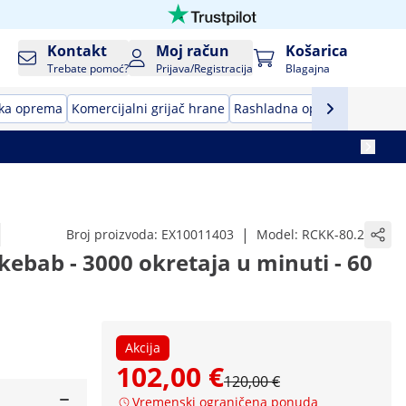
Kontakt
Moj račun
Košarica
Trebate pomoć?
Prijava/Registracija
Blagajna
ska oprema
Komercijalni grijač hrane
Rashladna oprema
Barska
|
Broj proizvoda:
EX10011403
Model:
RCKK-80.2
 kebab - 3000 okretaja u minuti - 60
Akcija
102,00 €
120,00 €
Vremenski ograničena ponuda