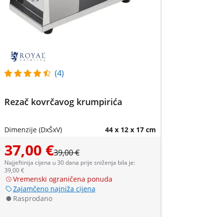
(4)
Rezač kovrčavog krumpirića
Dimenzije (DxŠxV)
44 x 12 x 17 cm
37,00 €
39,00 €
Najjeftinija cijena u 30 dana prije sniženja bila je:
39,00 €
Vremenski ograničena ponuda
Zajamčeno najniža cijena
Rasprodano