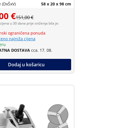
 (DxŠxV)
58 x 20 x 98 cm
00 €
151,00 €
 cijena u 30 dana prije sniženja bila je:
ski ograničena ponuda
eno najniža cijena
eru
ATNA DOSTAVA
cca. 17. 08.
Dodaj u košaricu