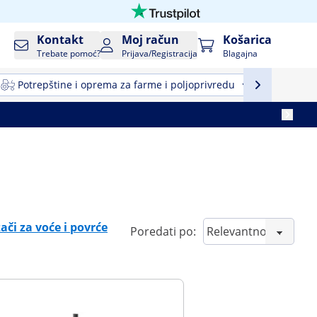
Kontakt
Moj račun
Košarica
Trebate pomoć?
Prijava/Registracija
Blagajna
Potrepštine i oprema za farme i poljoprivredu
Profesio
ači za voće i povrće
Poredati po: