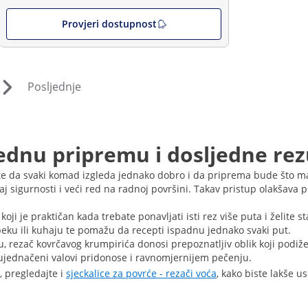
Provjeri dostupnost
Posljednje
rednu pripremu i dosljedne rez
lite da svaki komad izgleda jednako dobro i da priprema bude što 
j sigurnosti i veći red na radnoj površini. Takav pristup olakšava p
ji je praktičan kada trebate ponavljati isti rez više puta i želite s
eku ili kuhaju te pomažu da recepti ispadnu jednako svaki put.
ju, rezač kovrčavog krumpirića donosi prepoznatljiv oblik koji podiž
 a ujednačeni valovi pridonose i ravnomjernijem pečenju.
, pregledajte i
sjeckalice za povrće - rezači voća
, kako biste lakše 