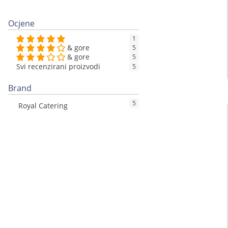
Ocjene
1
& gore
5
& gore
5
Svi recenzirani proizvodi
5
Brand
5
Royal Catering