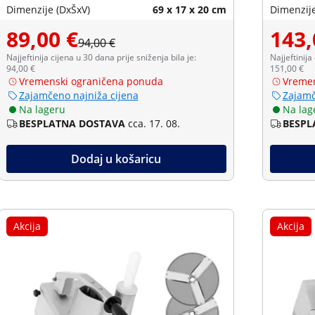
Dimenzije (DxŠxV)
69 x 17 x 20 cm
Dimenzije
89,00 €
143,
94,00 €
Najjeftinija cijena u 30 dana prije sniženja bila je:
Najjeftinija
94,00 €
151,00 €
Vremenski ograničena ponuda
Vremen
Zajamčeno najniža cijena
Zajamč
Na lageru
Na lag
BESPLATNA DOSTAVA
cca. 17. 08.
BESPL
Dodaj u košaricu
Akcija
Akcija