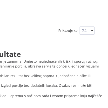
Prikazuje se
ultate
manje zamorna. Umjesto neujednačenih kriški i sporog ručnog
laniranje porcija, ubrzava servis te donosi ujednačen vizualni
tabilan rezultat bez velikog napora. Ujednačene ploške ili
e izgled porcije bez dodatnih koraka. Ovakav rez može biti
uskladili opremu s načinom rada i vrstom pripreme koju najčešće