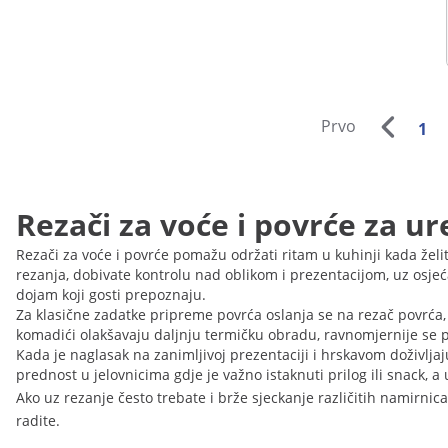
Prvo
1
Rezači za voće i povrće za u
Rezači za voće i povrće pomažu održati ritam u kuhinji kada že
rezanja, dobivate kontrolu nad oblikom i prezentacijom, uz osjeća
dojam koji gosti prepoznaju.
Za klasične zadatke pripreme povrća oslanja se na rezač povrća, ko
komadići olakšavaju daljnju termičku obradu, ravnomjernije se p
Kada je naglasak na zanimljivoj prezentaciji i hrskavom doživlja
prednost u jelovnicima gdje je važno istaknuti prilog ili snack,
Ako uz rezanje često trebate i brže sjeckanje različitih namirnica
radite.