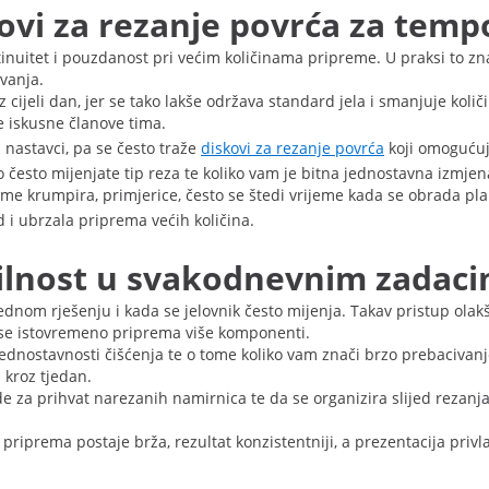
skovi za rezanje povrća za tem
tinuitet i pouzdanost pri većim količinama pripreme. U praksi to zna
ivanja.
cijeli dan, jer se tako lakše održava standard jela i smanjuje količ
e iskusne članove tima.
i nastavci, pa se često traže
diskovi za rezanje povrća
koji omogućuju
liko često mijenjate tip reza te koliko vam je bitna jednostavna izmj
e krumpira, primjerice, često se štedi vrijeme kada se obrada plan
 i ubrzala priprema većih količina.
ibilnost u svakodnevnim zadac
jednom rješenju i kada se jelovnik često mijenja. Takav pristup ola
 se istovremeno priprema više komponenti.
 jednostavnosti čišćenja te o tome koliko vam znači brzo prebacivanj
 kroz tjedan.
za prihvat narezanih namirnica te da se organizira slijed rezanja p
riprema postaje brža, rezultat konzistentniji, a prezentacija privlač