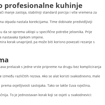
po profesionalne kuhinje
či manje zastoja, stabilniji standard porcija i više vremena za
ina otpada nastala korekcijama. Time dobivate predvidljiviji
 da se oprema uklopi u specifične potrebe jelovnika. Prije
ena nastavaka tijekom smjene.
ira korak unaprijed, pa može biti korisno povezati rezanje s
ima
kšava prelazak s jedne vrste pripreme na drugu bez kompliciranja
e između različitih rezova. Ako se alat koristi svakodnevno, male
rema osjetljivosti sastojaka. Tako se lakše čuva svježina,
nija. To je jednostavan korak koji se osjeti u svakodnevici: