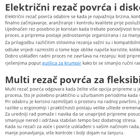
Električni rezač povrća i di
Električni rezač povrća odabire se kada je najvažnija brzina, kon
finalno začinjavanje, aranžiranje i kontrolu kvalitete prije posluž
Ujednačen rez posebno je koristan kada trebate ponovljivost kroz 
proces, a priprema postaje jednostavnije organizirana i za manj
Za prilagodbu različitim stilovima rezanja važni su i kompatibiln
odluke vrijedi razmisliti o tome koje oblike najviše koristite, ko
Dobro usklađen radni proces ne završava na rezanju: kod priprem
rješenjima poput
gulilica za krumpir
kako bi se smanjio ručni rad
Multi rezač povrća za fleks
Multi rezač povrća odgovara kada želite više opcija pripreme u 
procesa, što je posebno praktično u užurbanim periodima kada
Pri odabiru je korisno razmišljati o prostoru na radnoj površini,
razlike u ergonomiji i praktičnosti postaju velike uštede vremena
Za uredniji rad pomaže i navika da se unaprijed pripreme posude 
smanjuje nered i održava stabilan tempo bez dodatnog stresa.
Kada su rezači za voće i povrće usklađeni s vašim načinom rada, p
manje ponavljanja, više kontrole i bolji dojam na tanjuru.