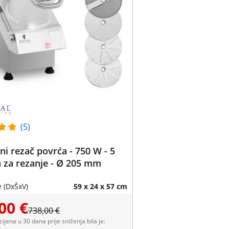
(5)
čni rezač povrća - 750 W - 5
 za rezanje - Ø 205 mm
 (DxŠxV)
59 x 24 x 57 cm
00 €
738,00 €
 cijena u 30 dana prije sniženja bila je: