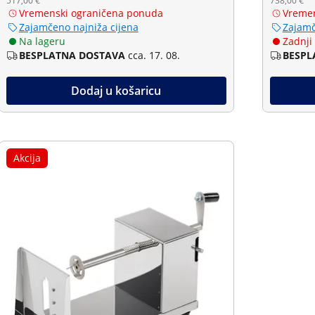
517,00 €
738,00 €
Vremenski ograničena ponuda
Vremen
Zajamčeno najniža cijena
Zajamč
Na lageru
Zadnji
BESPLATNA DOSTAVA
cca. 17. 08.
BESPL
Dodaj u košaricu
Akcija