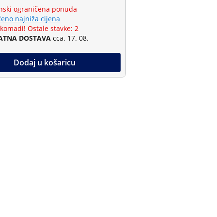
ski ograničena ponuda
eno najniža cijena
 komadi! Ostale stavke: 2
ATNA DOSTAVA
cca. 17. 08.
Dodaj u košaricu