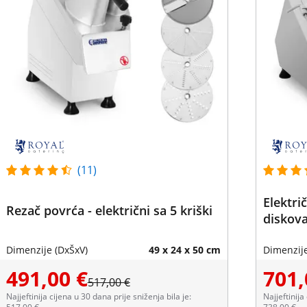
(11)
Elektri
Rezač povrća - električni sa 5 kriški
diskova
Dimenzije (DxŠxV)
49 x 24 x 50 cm
Dimenzije
491,00 €
701,
517,00 €
Najjeftinija cijena u 30 dana prije sniženja bila je:
Najjeftinija