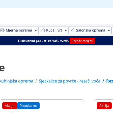
Mjerna oprema
Kuća i vrt
Salonska oprema
Ekskluzivni popusti za Vašu tvrtku
Počnite štedjeti
će
 kuhinjska oprema
/
Sjeckalice za povrće - rezači voća
/
Rez
Akcija
Popularno
Akcija