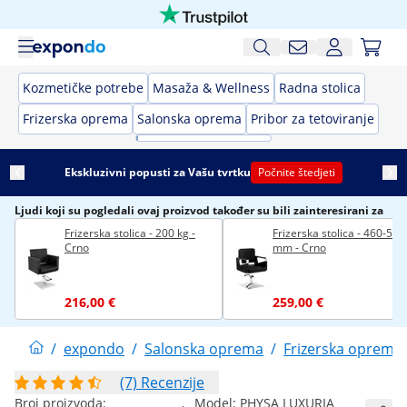
Kozmetičke potrebe
Masaža & Wellness
Radna stolica
Frizerska oprema
Salonska oprema
Pribor za tetoviranje
Ekskluzivni popusti za Vašu tvrtku
Počnite štedjeti
Ljudi koji su pogledali ovaj proizvod također su bili zainteresirani za
Frizerska stolica - 200 kg -
Frizerska stolica - 460-570
Crno
mm - Crno
216,00 €
259,00 €
/
expondo
/
Salonska oprema
/
Frizerska oprema
(7) Recenzije
Broj proizvoda:
Model:
PHYSA LUXURIA