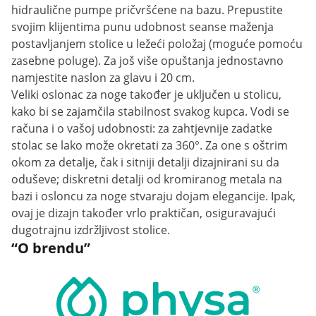
hidraulične pumpe pričvršćene na bazu. Prepustite
svojim klijentima punu udobnost seanse maženja
postavljanjem stolice u ležeći položaj (moguće pomoću
zasebne poluge). Za još više opuštanja jednostavno
namjestite naslon za glavu i 20 cm.
Veliki oslonac za noge također je uključen u stolicu,
kako bi se zajamčila stabilnost svakog kupca. Vodi se
računa i o vašoj udobnosti: za zahtjevnije zadatke
stolac se lako može okretati za 360°. Za one s oštrim
okom za detalje, čak i sitniji detalji dizajnirani su da
oduševe; diskretni detalji od kromiranog metala na
bazi i osloncu za noge stvaraju dojam elegancije. Ipak,
ovaj je dizajn također vrlo praktičan, osiguravajući
dugotrajnu izdržljivost stolice.
“O brendu”