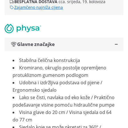
BESPLATNA DOSTAVA
cca. srijeda, 19. kolovoza
Zajamčeno najniža cijena
Glavne značajke
Stabilna čelična konstrukcija
Kromirano, okruglo postolje opremljeno
protukliznom gumenom podlogom
Udobna i izdržljiva podstava od pjene /
Ergonomsko sjedalo
Lako se čisti, navlaka od eko kože / Praktično
podešavanje visine pomoću hidraulične pumpe
Visina glave do 20 cm / Visina sjedala od 64
do 77 cm
Sjedalo koje se može okretati za 360° /