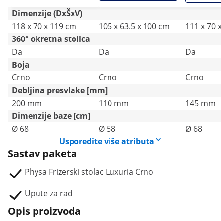
Dimenzije (DxŠxV)
118 x 70 x 119 cm
105 x 63.5 x 100 cm
111 x 70 
360° okretna stolica
Da
Da
Da
Boja
Crno
Crno
Crno
Debljina presvlake [mm]
200 mm
110 mm
145 mm
Dimenzije baze [cm]
Ø 68
Ø 58
Ø 68
Usporedite više atributa
Sastav paketa
Physa Frizerski stolac Luxuria Crno
Upute za rad
Opis proizvoda