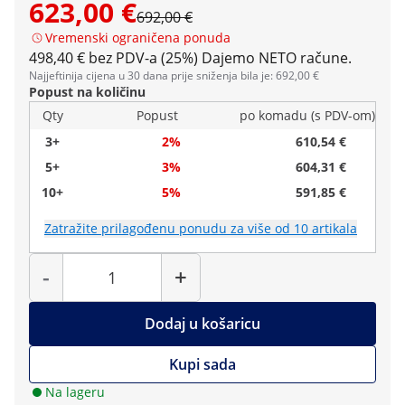
623,00 €
692,00 €
Vremenski ograničena ponuda
498,40 € bez PDV-a (25%)
Dajemo NETO račune.
Najjeftinija cijena u 30 dana prije sniženja bila je: 692,00 €
Popust na količinu
Qty
Popust
po komadu (s PDV-om)
3+
2%
610,54 €
5+
3%
604,31 €
10+
5%
591,85 €
Zatražite prilagođenu ponudu za više od 10 artikala
Količina
-
+
Dodaj u košaricu
Kupi sada
Na lageru