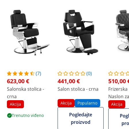
(7)
(0)
623,00 €
441,00 €
510,00 
Salonska stolica -
Salon stolica - crna
Frizerska 
crna
Naslon za
Akcija
Popularno
noge - Na
Akcija
Akcija
noge - 58 
Pogledajte
Trenutno viđeno
Pogl
150 kg - 
proizvod
pro
crna