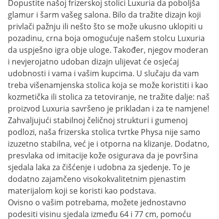
Dopustite našoj frizerskoj stolici Luxuria da poboljša
glamur i šarm vašeg salona. Bilo da tražite dizajn koji
privlači pažnju ili nešto što se može ukusno uklopiti u
pozadinu, crna boja omogućuje našem stolcu Luxuria
da uspješno igra obje uloge. Također, njegov moderan
i nevjerojatno udoban dizajn ulijevat će osjećaj
udobnosti i vama i vašim kupcima. U slučaju da vam
treba višenamjenska stolica koja se može koristiti i kao
kozmetička ili stolica za tetoviranje, ne tražite dalje: naš
proizvod Luxuria savršeno je prikladan i za te namjene!
Zahvaljujući stabilnoj čeličnoj strukturi i gumenoj
podlozi, naša frizerska stolica tvrtke Physa nije samo
izuzetno stabilna, već je i otporna na klizanje. Dodatno,
presvlaka od imitacije kože osigurava da je površina
sjedala laka za čišćenje i udobna za sjedenje. To je
dodatno zajamčeno visokokvalitetnim pjenastim
materijalom koji se koristi kao podstava.
Ovisno o vašim potrebama, možete jednostavno
podesiti visinu sjedala između 64 i 77 cm, pomoću