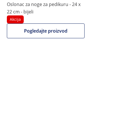
|
Broj proizvoda:
EX10040585
Model:
PHYSA FR-10
Oslonac za noge za pedikuru - 24 x
Oslonac za noge za nokte za
22 cm - bijeli
pedikuru - 24 x 22 cm - puderasto
Akcija
ružičasta
Pogledajte proizvod
1/5