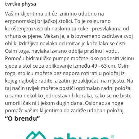
tvrtke physa
Vašim klijentima bit će iznimno udobno na
ergonomskoj brijačkoj stolici. To je osigurano
korištenjem visokih naslona za ruke i presvlakama od
vrhunske pjene. Mekan je, a istovremeno zadržava svoj
oblik. Izdržljiva navlaka od imitacije kože lako se čisti.
Osim toga, navlaka izvrsno odbija prašinu i vodu.
Pomoću hidrauličke pumpe možete lako podesiti visinu
sjedala stolice za oblikovanje između 49 - 63 cm. Osim
toga, stolicu možete bez napora rotirati u položaj iz
kojeg najbolje radite, a zatim je zaključati na mjestu. Na
taj način uvijek možete postići optimalan radni položaj
u samo nekoliko jednostavnih koraka, kako se ne biste
umorili čak ni tijekom dugih dana. Oslonac za noge
pomaže vašim klijentima da zadrže udoban položaj.
“O brendu”