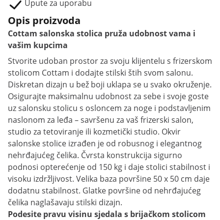
Upute za uporabu
Opis proizvoda
Cottam salonska stolica pruža udobnost vama i
vašim kupcima
Stvorite udoban prostor za svoju klijentelu s frizerskom
stolicom Cottam i dodajte stilski štih svom salonu.
Diskretan dizajn u bež boji uklapa se u svako okruženje.
Osigurajte maksimalnu udobnost za sebe i svoje goste
uz salonsku stolicu s osloncem za noge i podstavljenim
naslonom za leđa – savršenu za vaš frizerski salon,
studio za tetoviranje ili kozmetički studio. Okvir
salonske stolice izrađen je od robusnog i elegantnog
nehrđajućeg čelika. Čvrsta konstrukcija sigurno
podnosi opterećenje od 150 kg i daje stolici stabilnost i
visoku izdržljivost. Velika baza površine 50 x 50 cm daje
dodatnu stabilnost. Glatke površine od nehrđajućeg
čelika naglašavaju stilski dizajn.
Podesite pravu visinu sjedala s brijačkom stolicom