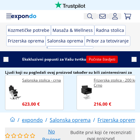
Kozmetičke potrebe
Masaža & Wellness
Radna stolica
Frizerska oprema
Salonska oprema
Pribor za tetoviranje
Ekskluzivni popusti za Vašu tvrtku
Počnite štedjeti
Ljudi koji su pogledali ovaj proizvod također su bili zainteresirani za
Salonska stolica - crna
Frizerska stolica - 200 kg -
Crno
623,00 €
216,00 €
/
expondo
/
Salonska oprema
/
Frizerska oprema
No
Budite prvi koji će recenzirati
ovaj proizvod
Reviews