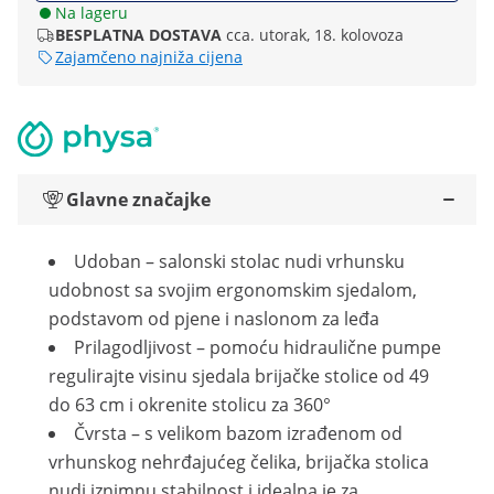
Na lageru
BESPLATNA DOSTAVA
cca. utorak, 18. kolovoza
Zajamčeno najniža cijena
Glavne značajke
Udoban – salonski stolac nudi vrhunsku
udobnost sa svojim ergonomskim sjedalom,
podstavom od pjene i naslonom za leđa
Prilagodljivost – pomoću hidraulične pumpe
regulirajte visinu sjedala brijačke stolice od 49
do 63 cm i okrenite stolicu za 360°
Čvrsta – s velikom bazom izrađenom od
vrhunskog nehrđajućeg čelika, brijačka stolica
nudi iznimnu stabilnost i idealna je za