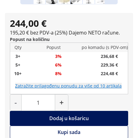
244,00 €
195,20 € bez PDV-a (25%)
Dajemo NETO račune.
Popust na količinu
Qty
Popust
po komadu (s PDV-om)
3+
3%
236,68 €
5+
6%
229,36 €
10+
8%
224,48 €
Zatražite prilagođenu ponudu za više od 10 artikala
Količina
-
+
Dodaj u košaricu
Kupi sada