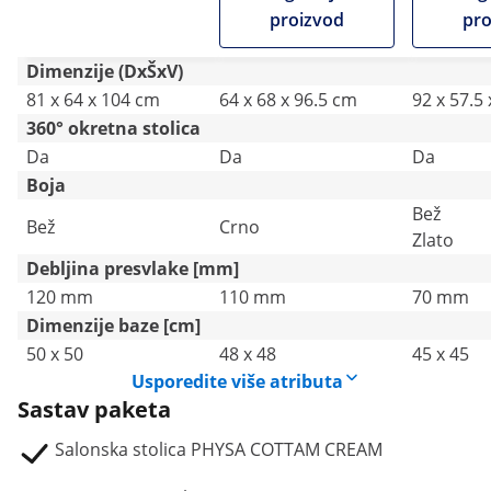
bež
proizvod
pro
Dimenzije (DxŠxV)
81 x 64 x 104 cm
64 x 68 x 96.5 cm
92 x 57.5
360° okretna stolica
Da
Da
Da
Boja
Bež
Bež
Crno
Zlato
Debljina presvlake [mm]
120 mm
110 mm
70 mm
Dimenzije baze [cm]
50 x 50
48 x 48
45 x 45
Usporedite više atributa
Sastav paketa
Salonska stolica PHYSA COTTAM CREAM