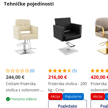
Tehničke pojedinosti
(0)
(5)
244,00 €
216,00 €
420,00 
Cottam frizerska
Frizerska stolica - 200
Frizerska 
stolica s osloncem za
kg - Crno
osloncem
noge - visina sjedala
560 - 720
Akcija
Popularno
Akcija
Trenutno viđeno
49 - 63 cm - 150 kg -
kg - zlatn
Pogledajte
Pogl