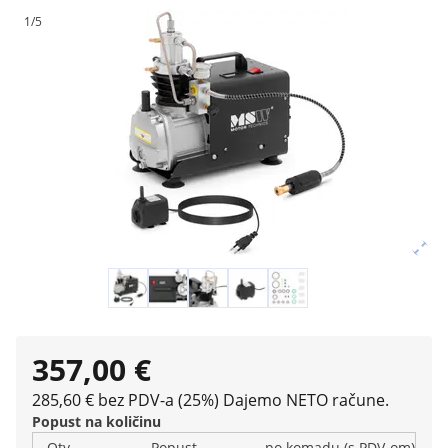
1/5
357,00 €
285,60 € bez PDV-a (25%)
Dajemo NETO račune.
Popust na količinu
Qty
Popust
po komadu (s PDV-om)