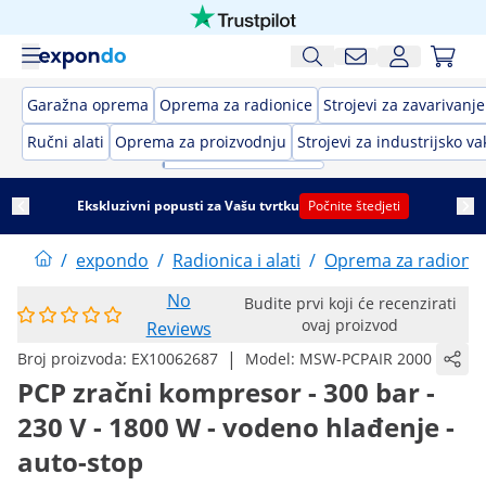
Garažna oprema
Oprema za radionice
Strojevi za zavarivanje
Ručni alati
Oprema za proizvodnju
Strojevi za industrijsko 
Ekskluzivni popusti za Vašu tvrtku
Počnite štedjeti
/
expondo
/
Radionica i alati
/
Oprema za radionic
No
Budite prvi koji će recenzirati
ovaj proizvod
Reviews
|
Broj proizvoda:
EX10062687
Model:
MSW-PCPAIR 2000
PCP zračni kompresor - 300 bar -
230 V - 1800 W - vodeno hlađenje -
auto-stop