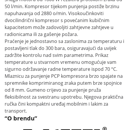
50 l/min. Kompresor tijekom punjenja postiže brzinu
napuhavanja od 2880 o/min. Visokoučinkoviti
dvocilindrični kompresor s povećanim kubičnim
kapacitetom može zadovoljiti zahtjevne zahtjeve u
radionicama ili za gašenje požara.
Praćenje je jednostavno sa zaslonima za temperaturu i
postavljeni tlak do 300 bara, osiguravajući da uvijek
zadržite kontrolu nad svim parametrima. Prikaz
temperature u stvarnom vremenu omogućuje vam
sigurno održavanje radne temperature ispod 70 °C.
Mlaznicu za punjenje PCP kompresora brzo spajate na
spremnike komprimiranog zraka putem brze spojnice
od 8 mm. Gumeno crijevo za punjenje pruža
fleksibilnost za svestranu upotrebu. Njegova praktična
ručka čini kompaktni uređaj mobilnim i lakim za
transport.
“O brendu”