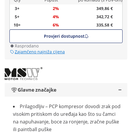
3+
2%
349,86 €
5+
4%
342,72 €
10+
6%
335,58 €
Provjeri dostupnost
Rasprodano
Zajamčeno najniža cijena
Glavne značajke
Prilagodljiv – PCP kompresor dovodi zrak pod
visokim pritiskom do uređaja kao što su čamci
na napuhavanje, boce za ronjenje, zračne puške
ili paintball puške