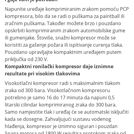
Napunite uređaje komprimiranim zrakom pomoću PCP
kompresora, bilo da se radi o puškama za paintball ili
zračnim puškama. Također možete brzo i pouzdano
opskrbiti komprimiranim zrakom automobilske gume
ili gumenjake. Štoviše, snažni kompresor može se
koristiti za gašenje požara ili ispitivanje curenja tlaka.
Pouzdano upravljajte kompaktnim uređajem putem
priključka od 230 V.
Kompaktni ronilački kompresor daje iznimne
rezultate pri visokim tlakovima
Visokotlačni kompresor radi s maksimalnim tlakom
zraka od 300 bara. Visokotlačnom kompresoru
potrebno je samo 16 do 17 minuta da napuni 0,5
litarski cilindar komprimiranog zraka do 300 bara.
Samo namjestite tlak i uređaj će se automatski isključiti
kada se dosegne. Zahvaljujući sustavu vodenog
hlađenja, kompresor je iznimno siguran i pouzdan
Snaga motora od 1800 W rezultira protokom zraka od