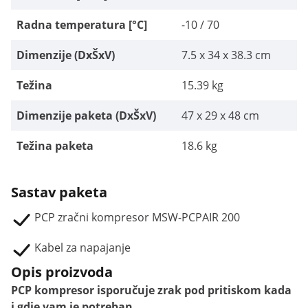
Radna temperatura [°C]
-10 / 70
Dimenzije (DxŠxV)
7.5 x 34 x 38.3 cm
Težina
15.39 kg
Dimenzije paketa (DxŠxV)
47 x 29 x 48 cm
Težina paketa
18.6 kg
Sastav paketa
PCP zračni kompresor MSW-PCPAIR 200
Kabel za napajanje
Opis proizvoda
PCP kompresor isporučuje zrak pod pritiskom kada
i gdje vam je potreban