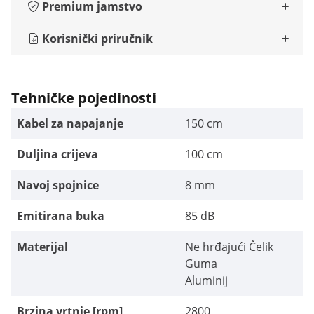
Premium jamstvo
Korisnički priručnik
Tehničke pojedinosti
Kabel za napajanje
150 cm
Duljina crijeva
100 cm
Navoj spojnice
8 mm
Emitirana buka
85 dB
Materijal
Ne hrđajući Čelik
Guma
Aluminij
Brzina vrtnje [rpm]
2800