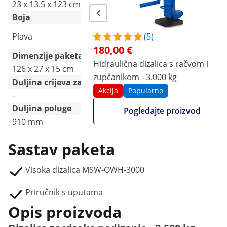
23 x 13.5 x 123 cm
15 x 20 x 74 cm
Boja
Plava
-
(5)
180,00 €
Dimenzije paketa (DxŠxV)
Hidraulična dizalica s račvom i
126 x 27 x 15 cm
77 x 21 x 21 cm
zupčanikom - 3.000 kg
Duljina crijeva za tlak zraka [m]
Akcija
Popularno
-
-
Duljina poluge
Pogledajte proizvod
910 mm
-
Sastav paketa
Visoka dizalica MSW-OWH-3000
Priručnik s uputama
Opis proizvoda