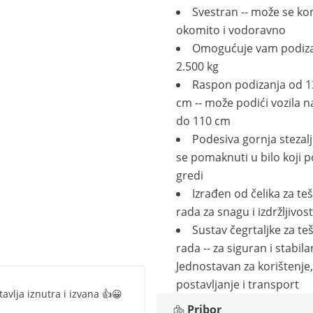
Svestran -- može se kori
okomito i vodoravno
Omogućuje vam podiza
2.500 kg
Raspon podizanja od 1
cm -- može podići vozila n
do 110 cm
Podesiva gornja stezal
se pomaknuti u bilo koji p
gredi
Izrađen od čelika za te
rada za snagu i izdržljivost
Sustav čegrtaljke za te
rada -- za siguran i stabila
Jednostavan za korištenje,
postavljanje i transport
tavlja iznutra i izvana 👍😀
Pribor