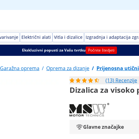
avarivanje
Električni alati
Vitla i dizalice
Izgradnja i adaptacija zg
Ekskluzivni popusti za Vašu tvrtku
Počnite štedjeti
Garažna oprema
/
Oprema za dizanje
/
Prijenosna utičn
(13) Recenzije
Dizalica za visoko 
Glavne značajke