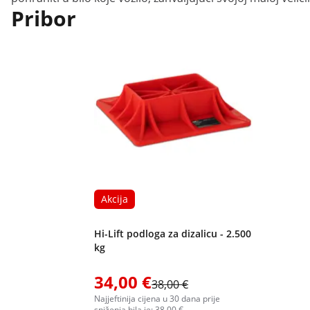
Pribor
Akcija
Hi-Lift podloga za dizalicu - 2.500
kg
34,00 €
38,00 €
Najjeftinija cijena u 30 dana prije
sniženja bila je: 38,00 €