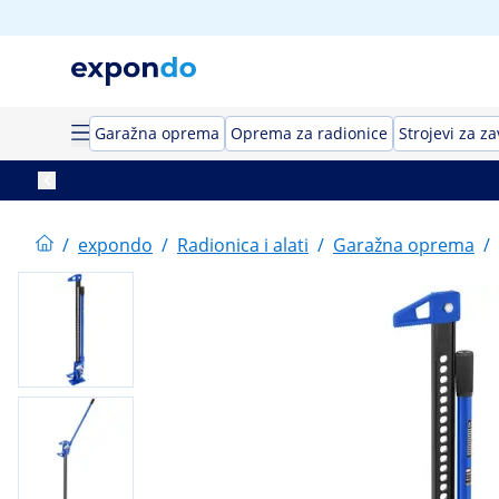
Garažna oprema
Oprema za radionice
Strojevi za z
/
expondo
/
Radionica i alati
/
Garažna oprema
/