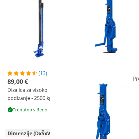
(13)
(5)
Pr
89,00 €
180,00 €
Dizalica za visoko
Hidraulična dizalica s
podizanje - 2500 kg
račvom i zupčanikom -
3.000 kg
Akcija
Popularno
Trenutno viđeno
Pogledajte proizvod
Dimenzije (DxŠxV)