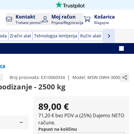
Kontakt
Moj račun
Košarica
Trebate pomoć?
Prijava/Registracija
Blagajna
rada
Zračni alat
Tehnologija lemljenja
Ručni alati
Oprema za pro
ica
|
Broj proizvoda:
EX10060934
Model:
MSW-OWH-3000
podizanje - 2500 kg
89,00 €
71,20 € bez PDV-a (25%)
Dajemo NETO
račune.
Popust na količinu