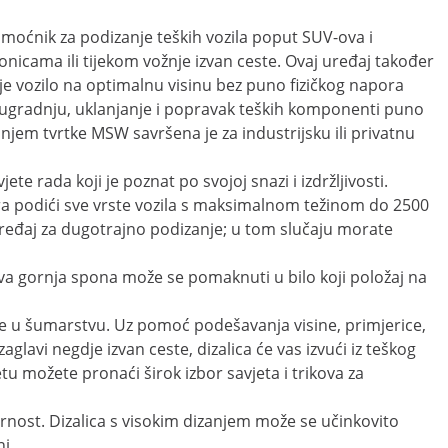
oćnik za podizanje teških vozila poput SUV-ova i
onicama ili tijekom vožnje izvan ceste. Ovaj uređaj također
oje vozilo na optimalnu visinu bez puno fizičkog napora
 ugradnju, uklanjanje i popravak teških komponenti puno
zanjem tvrtke MSW savršena je za industrijsku ili privatnu
ete rada koji je poznat po svojoj snazi i izdržljivosti.
ra podići sve vrste vozila s maksimalnom težinom do 2500
ređaj za dugotrajno podizanje; u tom slučaju morate
iva gornja spona može se pomaknuti u bilo koji položaj na
ove u šumarstvu. Uz pomoć podešavanja visine, primjerice,
aglavi negdje izvan ceste, dizalica će vas izvući iz teškog
tu možete pronaći širok izbor savjeta i trikova za
urnost. Dizalica s visokim dizanjem može se učinkovito
ni.