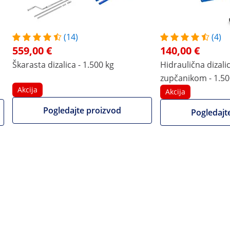
130 x 165 x 87 cm
18 x 20 x 60.5 cm
Plava
(14)
-
(4)
559,00 €
140,00 €
Škarasta dizalica - 1.500 kg
Hidraulična dizali
135 x 89.5 x 28 cm
63 x 18 x 21 cm
zupčanikom - 1.50
Akcija
Akcija
-
-
Pogledajte proizvod
Pogledajt
-
-
Usporedite više atributa