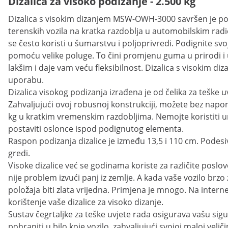
Dizalica za visoko podizanje - 2.500 kg
Dizalica s visokim dizanjem MSW-OWH-3000 savršen je pom
terenskih vozila na kratka razdoblja u automobilskim radi
se često koristi u šumarstvu i poljoprivredi. Podignite sv
pomoću velike poluge. To čini promjenu guma u prirodi i
lakšim i daje vam veću fleksibilnost. Dizalica s visokim di
uporabu.
Dizalica visokog podizanja izrađena je od čelika za teške uvj
Zahvaljujući ovoj robusnoj konstrukciji, možete bez napo
kg u kratkim vremenskim razdobljima. Nemojte koristiti u
postaviti oslonce ispod podignutog elementa.
Raspon podizanja dizalice je između 13,5 i 110 cm. Podes
gredi.
Visoke dizalice već se godinama koriste za različite posl
nije problem izvući panj iz zemlje. A kada vaše vozilo brzo z
položaja biti zlata vrijedna. Primjena je mnogo. Na interne
korištenje vaše dizalice za visoko dizanje.
Sustav čegrtaljke za teške uvjete rada osigurava vašu sig
pohraniti u bilo koje vozilo, zahvaljujući svojoj maloj veliči