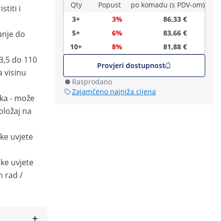
Qty
Popust
po komadu (s PDV-om)
stiti i
3+
3%
86,33 €
5+
6%
83,66 €
nje do
10+
8%
81,88 €
3,5 do 110
Provjeri dostupnost
a visinu
Rasprodano
Zajamčeno najniža cijena
jka - može
oložaj na
ške uvjete
ške uvjete
n rad /