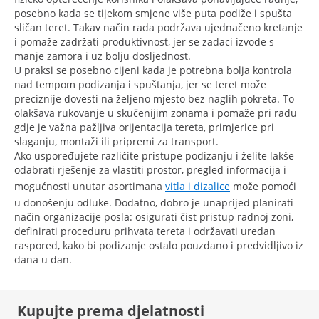
posebno kada se tijekom smjene više puta podiže i spušta
sličan teret. Takav način rada podržava ujednačeno kretanje
i pomaže zadržati produktivnost, jer se zadaci izvode s
manje zamora i uz bolju dosljednost.
U praksi se posebno cijeni kada je potrebna bolja kontrola
nad tempom podizanja i spuštanja, jer se teret može
preciznije dovesti na željeno mjesto bez naglih pokreta. To
olakšava rukovanje u skučenijim zonama i pomaže pri radu
gdje je važna pažljiva orijentacija tereta, primjerice pri
slaganju, montaži ili pripremi za transport.
Ako uspoređujete različite pristupe podizanju i želite lakše
odabrati rješenje za vlastiti prostor, pregled informacija i
mogućnosti unutar asortimana
vitla i dizalice
može pomoći
u donošenju odluke. Dodatno, dobro je unaprijed planirati
način organizacije posla: osigurati čist pristup radnoj zoni,
definirati proceduru prihvata tereta i održavati uredan
raspored, kako bi podizanje ostalo pouzdano i predvidljivo iz
dana u dan.
Kupujte prema djelatnosti