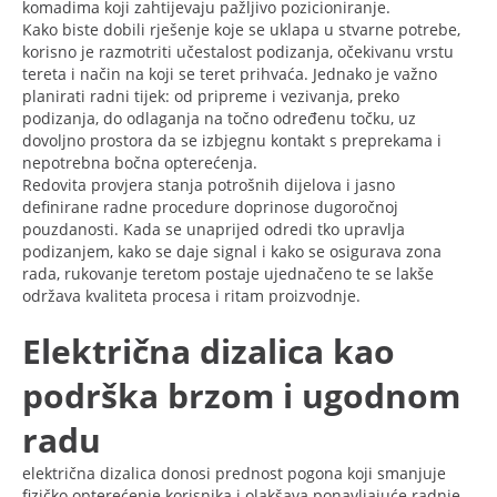
komadima koji zahtijevaju pažljivo pozicioniranje.
Kako biste dobili rješenje koje se uklapa u stvarne potrebe,
korisno je razmotriti učestalost podizanja, očekivanu vrstu
tereta i način na koji se teret prihvaća. Jednako je važno
planirati radni tijek: od pripreme i vezivanja, preko
podizanja, do odlaganja na točno određenu točku, uz
dovoljno prostora da se izbjegnu kontakt s preprekama i
nepotrebna bočna opterećenja.
Redovita provjera stanja potrošnih dijelova i jasno
definirane radne procedure doprinose dugoročnoj
pouzdanosti. Kada se unaprijed odredi tko upravlja
podizanjem, kako se daje signal i kako se osigurava zona
rada, rukovanje teretom postaje ujednačeno te se lakše
održava kvaliteta procesa i ritam proizvodnje.
Električna dizalica kao
podrška brzom i ugodnom
radu
električna dizalica donosi prednost pogona koji smanjuje
fizičko opterećenje korisnika i olakšava ponavljajuće radnje,