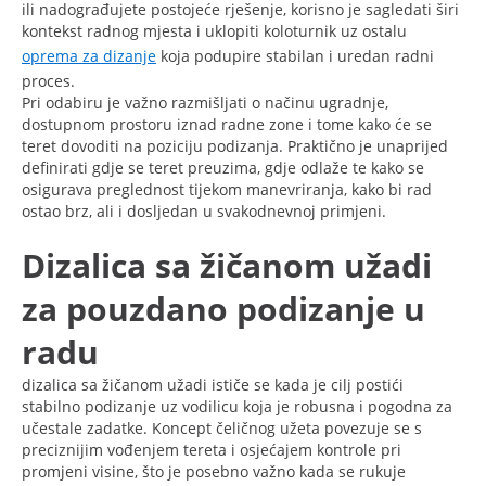
ili nadograđujete postojeće rješenje, korisno je sagledati širi
kontekst radnog mjesta i uklopiti koloturnik uz ostalu
oprema za dizanje
koja podupire stabilan i uredan radni
proces.
Pri odabiru je važno razmišljati o načinu ugradnje,
dostupnom prostoru iznad radne zone i tome kako će se
teret dovoditi na poziciju podizanja. Praktično je unaprijed
definirati gdje se teret preuzima, gdje odlaže te kako se
osigurava preglednost tijekom manevriranja, kako bi rad
ostao brz, ali i dosljedan u svakodnevnoj primjeni.
Dizalica sa žičanom užadi
za pouzdano podizanje u
radu
dizalica sa žičanom užadi ističe se kada je cilj postići
stabilno podizanje uz vodilicu koja je robusna i pogodna za
učestale zadatke. Koncept čeličnog užeta povezuje se s
preciznijim vođenjem tereta i osjećajem kontrole pri
promjeni visine, što je posebno važno kada se rukuje