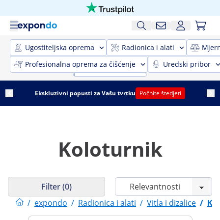
Ugostiteljska oprema
Radionica i alati
Mjer
Profesionalna oprema za čišćenje
Uredski pribor
Ekskluzivni popusti za Vašu tvrtku
Počnite štedjeti
Koloturnik
Filter (0)
/
expondo
/
Radionica i alati
/
Vitla i dizalice
/
Ko