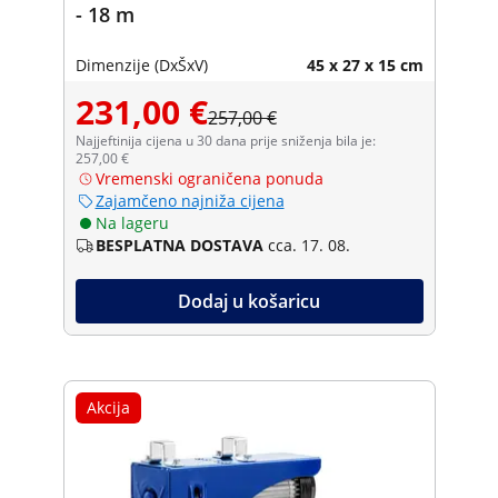
- 18 m
Dimenzije (DxŠxV)
45 x 27 x 15 cm
231,00 €
257,00 €
Najjeftinija cijena u 30 dana prije sniženja bila je:
257,00 €
Vremenski ograničena ponuda
Zajamčeno najniža cijena
Na lageru
BESPLATNA DOSTAVA
cca. 17. 08.
Dodaj u košaricu
Akcija