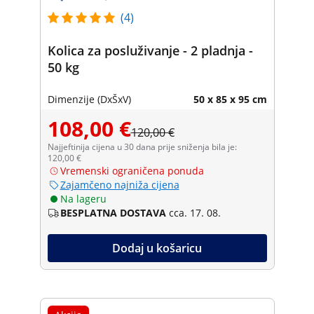
(4)
Kolica za posluživanje - 2 pladnja -
50 kg
Dimenzije (DxŠxV)
50 x 85 x 95 cm
108,00 €
120,00 €
Najjeftinija cijena u 30 dana prije sniženja bila je:
120,00 €
Vremenski ograničena ponuda
Zajamčeno najniža cijena
Na lageru
BESPLATNA DOSTAVA
cca. 17. 08.
Dodaj u košaricu