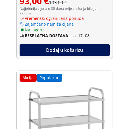
93,00 €
103,00 €
Najjeftinija cijena u 30 dana prije sniženja bila je:
99,00 €
Vremenski ograničena ponuda
Zajamčeno najniža cijena
Na lageru
BESPLATNA DOSTAVA
cca. 17. 08.
Dodaj u košaricu
Akcija
Popularno