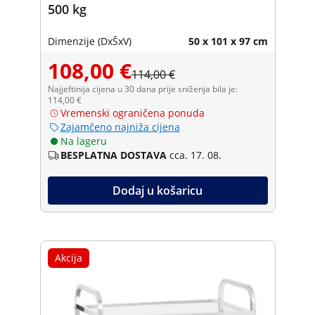
500 kg
Dimenzije (DxŠxV)
50 x 101 x 97 cm
108,00 €
114,00 €
Najjeftinija cijena u 30 dana prije sniženja bila je:
114,00 €
Vremenski ograničena ponuda
Zajamčeno najniža cijena
Na lageru
BESPLATNA DOSTAVA
cca. 17. 08.
Dodaj u košaricu
Akcija