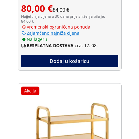
80,00 €
84,00 €
Najjeftinija cijena u 30 dana prije sniženja bila je:
84,00 €
Vremenski ograničena ponuda
Zajamčeno najniža cijena
Na lageru
BESPLATNA DOSTAVA
cca. 17. 08.
Dodaj u košaricu
Akcija