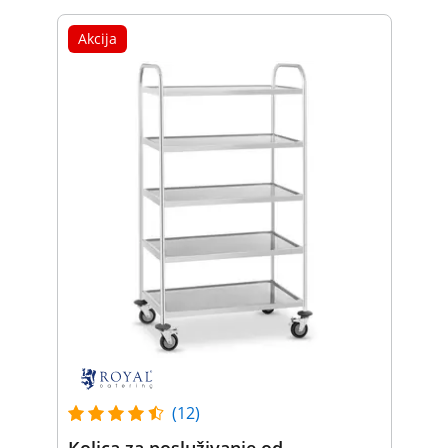
Akcija
(12)
Kolica za posluživanje od