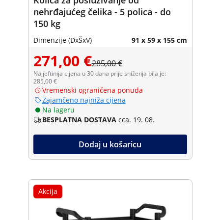
nehrđajućeg čelika - 5 polica - do
150 kg
Dimenzije (DxŠxV)
91 x 59 x 155 cm
271,00 €
285,00 €
Najjeftinija cijena u 30 dana prije sniženja bila je:
285,00 €
Vremenski ograničena ponuda
Zajamčeno najniža cijena
Na lageru
BESPLATNA DOSTAVA
cca. 19. 08.
Dodaj u košaricu
Akcija