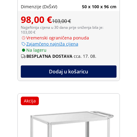
Dimenzije (DxŠxV)
50 x 100 x 96 cm
98,00 €
103,00 €
Najjeftinija cijena u 30 dana prije sniženja bila je:
103,00 €
Vremenski ograničena ponuda
Zajamčeno najniža cijena
Na lageru
BESPLATNA DOSTAVA
cca. 17. 08.
Dodaj u košaricu
Akcija