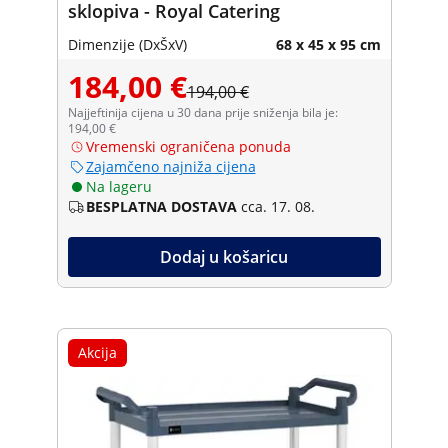
sklopiva - Royal Catering
Dimenzije (DxŠxV)
68 x 45 x 95 cm
184,00 €
194,00 €
Najjeftinija cijena u 30 dana prije sniženja bila je:
194,00 €
Vremenski ograničena ponuda
Zajamčeno najniža cijena
Na lageru
BESPLATNA DOSTAVA
cca. 17. 08.
Dodaj u košaricu
Akcija