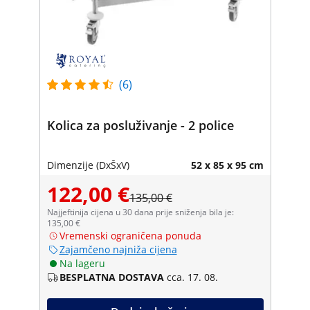
(6)
Kolica za posluživanje - 2 police
Dimenzije (DxŠxV)
52 x 85 x 95 cm
122,00 €
135,00 €
Najjeftinija cijena u 30 dana prije sniženja bila je:
135,00 €
Vremenski ograničena ponuda
Zajamčeno najniža cijena
Na lageru
BESPLATNA DOSTAVA
cca. 17. 08.