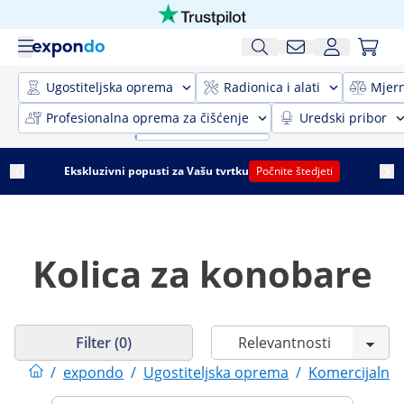
Ugostiteljska oprema
Radionica i alati
Mjer
Profesionalna oprema za čišćenje
Uredski pribor
Ekskluzivni popusti za Vašu tvrtku
Počnite štedjeti
Kolica za konobare
Filter (0)
/
expondo
/
Ugostiteljska oprema
/
Komercijalni k