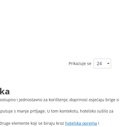
Prikazuje se
vka
dostupno i jednostavno za korištenje, doprinosi osjećaju brige o
utuje s manje prtljage. U tom kontekstu, hotelsko sušilo za
 druge elemente koji se biraju kroz
hotelska oprema
i