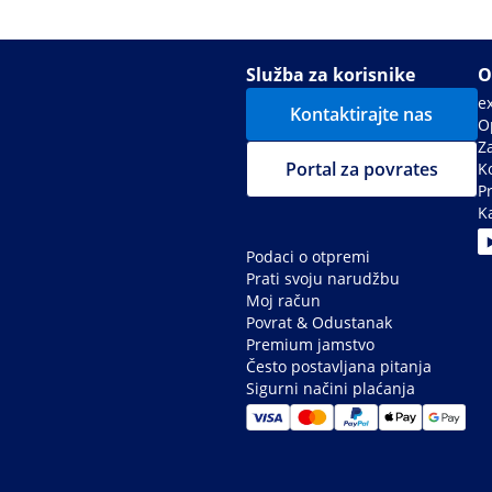
Služba za korisnike
O
e
Kontaktirajte nas
Op
Z
Portal za povrates
Ko
P
Ka
Podaci o otpremi
Prati svoju narudžbu
Moj račun
Povrat & Odustanak
Premium jamstvo
Često postavljana pitanja
Sigurni načini plaćanja