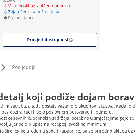
67,00 €
Vremenski ograničena ponuda
Zajamčeno najniža cijena
Rasprodano
Provjeri dostupnost
Posljednje
detalj koji podiže dojam bora
 kad im zatreba, a tada postaje važan dio ukupnog iskustva. Kada je 
, bez obzira radi li se o poslovnom putovanju ili odmoru.
nost osnovnih kupaonskih sadržaja, posebno u smještajima gdje se p
oblju jer se dio upita na recepciji svodi na minimum.
dio šire logike uređenja sobe i kupaonice, pa se prirodno uklapa uz