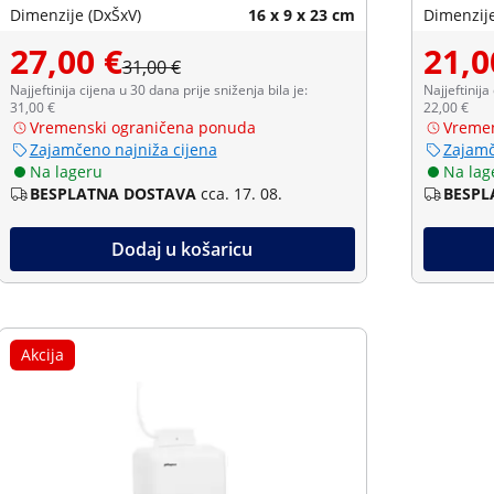
Dimenzije (DxŠxV)
16 x 9 x 23 cm
Dimenzije
27,00 €
21,0
31,00 €
Najjeftinija cijena u 30 dana prije sniženja bila je:
Najjeftinija
31,00 €
22,00 €
Vremenski ograničena ponuda
Vremen
Zajamčeno najniža cijena
Zajamč
Na lageru
Na lag
BESPLATNA DOSTAVA
cca. 17. 08.
BESPL
Dodaj u košaricu
Akcija