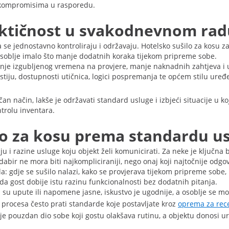
 kompromisima u rasporedu.
raktičnost u svakodnevnom rad
a se jednostavno kontroliraju i održavaju. Hotelsko sušilo za kosu z
 osoblje imalo što manje dodatnih koraka tijekom pripreme sobe.
nje izgubljenog vremena na provjere, manje naknadnih zahtjeva i 
ostiju, dostupnosti utičnica, logici pospremanja te općem stilu uređ
n način, lakše je održavati standard usluge i izbjeći situacije u k
ntrolu inventara.
lo za kosu prema standardu us
iju i razine usluge koju objekt želi komunicirati. Za neke je ključn
abir ne mora biti najkompliciraniji, nego onaj koji najtočnije odg
: gdje se sušilo nalazi, kako se provjerava tijekom pripreme sobe, k
a gost dobije istu razinu funkcionalnosti bez dodatnih pitanja.
 su upute ili napomene jasne, iskustvo je ugodnije, a osoblje se mo
 procesa često prati standarde koje postavljate kroz
oprema za rec
je pouzdan dio sobe koji gostu olakšava rutinu, a objektu donosi u