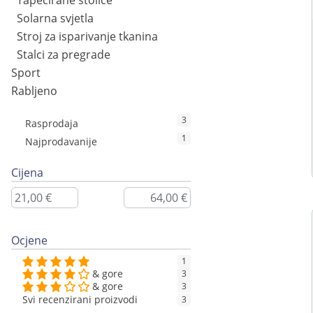
Tapecirane stolice
Solarna svjetla
Stroj za isparivanje tkanina
Stalci za pregrade
Sport
Rabljeno
3
Rasprodaja
1
Najprodavanije
Cijena
Ocjene
1
& gore
3
& gore
3
Svi recenzirani proizvodi
3