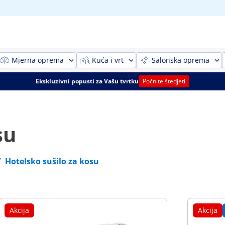
Mjerna oprema
Kuća i vrt
Salonska oprema
Ekskluzivni popusti za Vašu tvrtku
Počnite štedjeti
su
/
Hotelsko sušilo za kosu
Akcija
Akcija