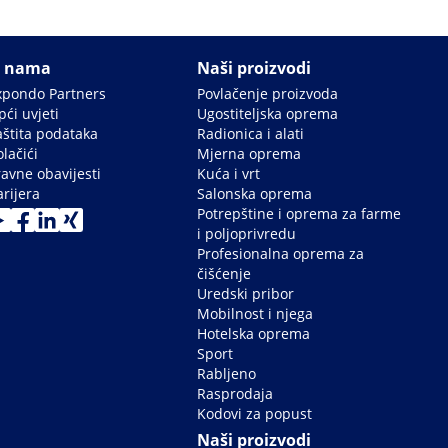
 nama
Naši proizvodi
xpondo Partners
Povlačenje proizvoda
ći uvjeti
Ugostiteljska oprema
aštita podataka
Radionica i alati
lačići
Mjerna oprema
ravne obavijesti
Kuća i vrt
rijera
Salonska oprema
Potrepštine i oprema za farme
i poljoprivredu
Profesionalna oprema za
čišćenje
Uredski pribor
Mobilnost i njega
Hotelska oprema
Sport
Rabljeno
Rasprodaja
Kodovi za popust
Naši proizvodi