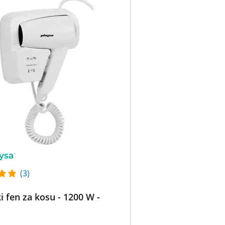
(3)
i fen za kosu - 1200 W -