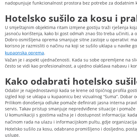
nadopunjuje funkcionalnost prostora bez potrebe za dodatnim
Hotelsko sušilo za kosu i p
U smještajnim objektima ritam izmjene gostiju traži rješenja koj
jasnoću korištenja, kako bi gost odmah znao što treba učiniti, a
Dobro osmišljena oprema smanjuje sitne zastoje u operativi: ma
korisno je razmisliti o načinu na koji se sušilo uklapa u navike g
kupaonska oprema
.
Važan je i aspekt ujednačenosti. Kada su sobe opremljene na sliča
često se vidi kao profesionalnost, a ujedno olakšava nabavu i ko
Kako odabrati hotelsko suši
Odabir je najjednostavniji kada se krene od tipičnog profila gost
izgled koji se uklapa u kupaonicu bez vizualnog “šuma”. Dobar od
Prilikom donošenja odluke pomaže definirati jasna interna pravila
servis. Takav pristup smanjuje nepredviđene situacije i pomaže d
U komunikaciji s gostima važna je i dostupnost informacija: kada
načinom rada na ulazu i informacijskom pultu, gdje organizacija
Hotelsko sušilo za kosu, odabrano promišljeno i dosljedno, posta
usluge.