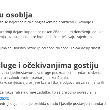
u osoblja
ato se najčešće bira s naglaskom na praktično rukovanje i
uredniji dojam kupaonice nakon čišćenja. Pri donošenju odluke
enja, uz ostale odabire koji se obično rješavaju zajedno s
ojima se iskustvo razlikuje od sobe do sobe. Takva dosljednost
luge i očekivanjima gostiju
a brzina i jednostavnost, za druge pouzdanost i uredan, diskretan
ovara svakodnevnim scenarijima korištenja.
ako se rješavaju prijave kvara i tko je odgovoran za zamjenu ili
že fokusirati na druge zadatke. To se prirodno povezuje i s
epcije
.
redniji dojam, manje prekida u radu i jasnije postavljen standard