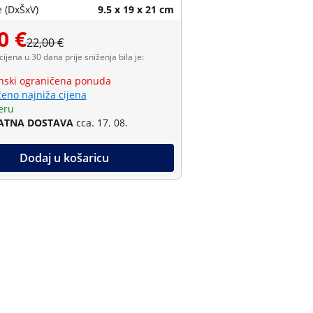
 (DxŠxV)
9.5 x 19 x 21 cm
0 €
22,00 €
 cijena u 30 dana prije sniženja bila je:
ski ograničena ponuda
eno najniža cijena
eru
ATNA DOSTAVA
cca. 17. 08.
Dodaj u košaricu