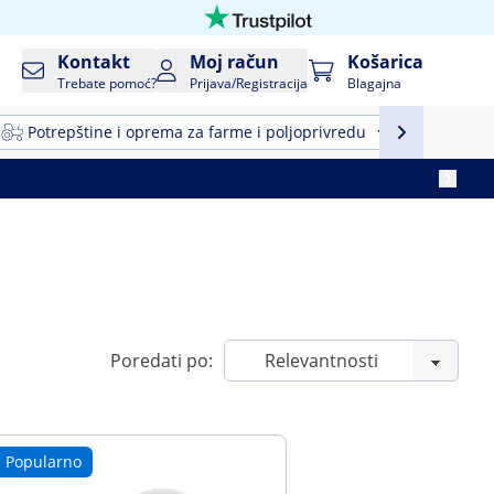
Kontakt
Moj račun
Košarica
Trebate pomoć?
Prijava/Registracija
Blagajna
Potrepštine i oprema za farme i poljoprivredu
Profesio
Poredati po:
Popularno