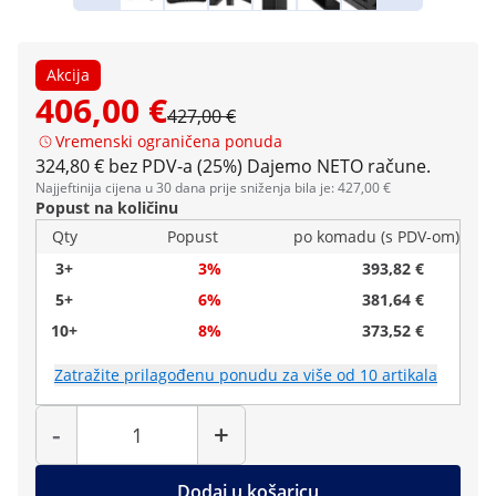
Akcija
406,00 €
427,00 €
Vremenski ograničena ponuda
324,80 € bez PDV-a (25%)
Dajemo NETO račune.
Najjeftinija cijena u 30 dana prije sniženja bila je: 427,00 €
Popust na količinu
Qty
Popust
po komadu (s PDV-om)
3+
3%
393,82 €
5+
6%
381,64 €
10+
8%
373,52 €
Zatražite prilagođenu ponudu za više od 10 artikala
Količina
-
+
Dodaj u košaricu