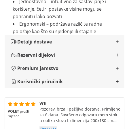
Jednostavno – intuitivno za sastavljanje i
korištenje, četiri postavke visine mogu se
pohraniti i lako pozvati
Ergonomski – podržava različite radne
položaje kao što su sjedenje ili stajanje
Detalji dostave
Rezervni dijelovi
Premium jamstvo
Korisnički priručnik
Vrh
Pozdrav, brza i pažljiva dostava. Primljeno
VOLET
prošli
za 6 dana. Savršeno odgovara mom stolu
mjesec
u obliku slova L dimenzija 200x180 cm.
Okvir je vrlo kvalitetan. Jako sam