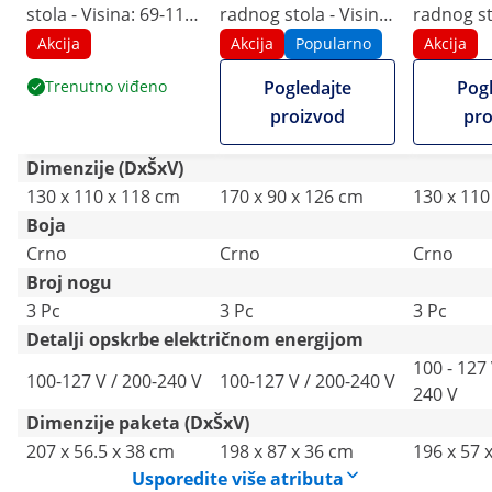
stola - Visina: 69-118
radnog stola - Visina:
radnog sto
cm - Širina: 90-150
60-125 cm - Širina:
58-123 cm
Akcija
Akcija
Popularno
Akcija
cm (lijevo) / 110-190
110-190 cm (lijevo) /
90-150 cm 
Trenutno viđeno
Pogledajte
Pogl
cm (desno) - Kut: 90 °
110-190 cm (desno) -
110-190 c
proizvod
pro
- 150 kg
Kut: 90 ° - 150 kg
Kut: 90° -
Dimenzije (DxŠxV)
130 x 110 x 118 cm
170 x 90 x 126 cm
130 x 110
Boja
Crno
Crno
Crno
Broj nogu
3 Pc
3 Pc
3 Pc
Detalji opskrbe električnom energijom
100 - 127 
100-127 V / 200-240 V
100-127 V / 200-240 V
240 V
Dimenzije paketa (DxŠxV)
207 x 56.5 x 38 cm
198 x 87 x 36 cm
196 x 57 
Usporedite više atributa