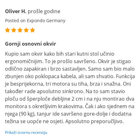
Oliver H.
prošle godine
Posted on Expondo Germany
Gornji osnovni okvir
Kupio sam okvir kako bih stari kutni stol učinio
ergonomičnijim. To je prošlo savršeno. Okvir je stigao
odlično zapakiran i brzo sastavljen. Samo sam bio malo
zbunjen oko poklopaca kabela, ali sam shvatio. Funkcija
je besprijekorna, tri motora su tiha, brza i snažna. Oni
također rade apsolutno sinkrono. Na to sam stavio
ploču od šperploče debljine 2 cm i na nju montirao dva
monitora s okretljivim krakovima. Čak i ako sjednem na
njega (90 kg), tanjur ide savršeno gore-dolje i dodatna
težina se uopće ne osjeti. Apsolutno preporučljivo.
Prikaži izvornu recenziju