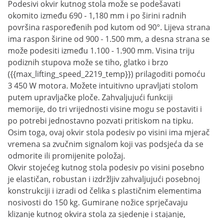
Podesivi okvir kutnog stola može se podešavati
okomito između 690 - 1,180 mm i po širini radnih
površina raspoređenih pod kutom od 90°. Lijeva strana
ima raspon širine od 900 - 1.500 mm, a desna strana se
može podesiti između 1.100 - 1.900 mm. Visina triju
podiznih stupova može se tiho, glatko i brzo
({{max_lifting_speed_2219_temp}}) prilagoditi pomoću
3 450 W motora. Možete intuitivno upravljati stolom
putem upravljačke ploče. Zahvaljujući funkciji
memorije, do tri vrijednosti visine mogu se postaviti i
po potrebi jednostavno pozvati pritiskom na tipku.
Osim toga, ovaj okvir stola podesiv po visini ima mjerač
vremena sa zvučnim signalom koji vas podsjeća da se
odmorite ili promijenite položaj.
Okvir stojećeg kutnog stola podesiv po visini posebno
je elastičan, robustan i izdržljiv zahvaljujući posebnoj
konstrukciji i izradi od čelika s plastičnim elementima
nosivosti do 150 kg. Gumirane nožice sprječavaju
klizanje kutnog okvira stola za sjedenje i stajanje,