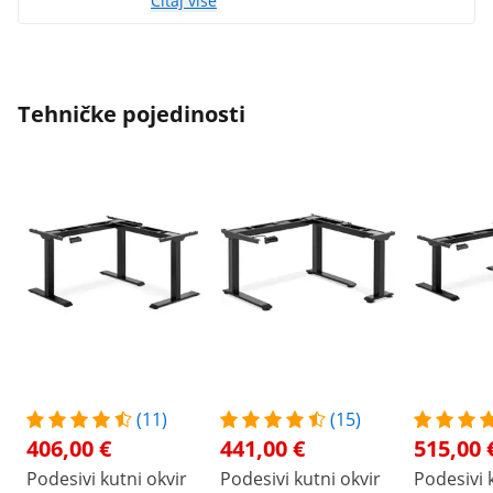
Čitaj više
zadovoljan i preporučujem ga :D
Tehničke pojedinosti
(11)
(15)
406,00 €
441,00 €
515,00 
Podesivi kutni okvir
Podesivi kutni okvir
Podesivi 