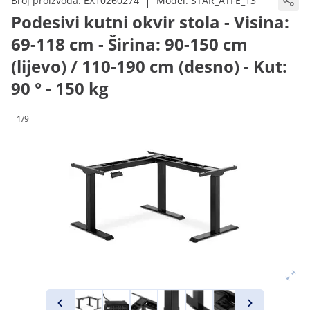
|
Broj proizvoda:
EX10260274
Model:
STAR_ATFE_13
Podesivi kutni okvir stola - Visina:
69-118 cm - Širina: 90-150 cm
(lijevo) / 110-190 cm (desno) - Kut:
90 ° - 150 kg
1/9