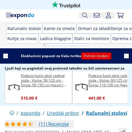
Računalni stolovi
Kante za smeće
Ormari za skladištenje za o
Kutije za novac
Ladica blagajne
Stalci za monitore
Oprema z
Ekskluzivni popusti za Vašu tvrtku
Počnite štedjeti
Ljudi koji su pogledali ovaj proizvod također su bili zainteresirani za
Podesivi kutni okvir radnog
Podesivi kutni okvir radno
stola - Visina: 58-123 cm -
stola - Visina: 60-125 cm -
Širina: 90-150 cm (lijevo) /
Širina: 110-190 cm (lijevo) 
110-190 cm (desno) - Kut: 90°
110-190 cm (desno) - Kut: 
- 150 kg
° - 150 kg
515,00 €
441,00 €
/
expondo
/
Uredski pribor
/
Računalni stolovi
(11) Recenzije