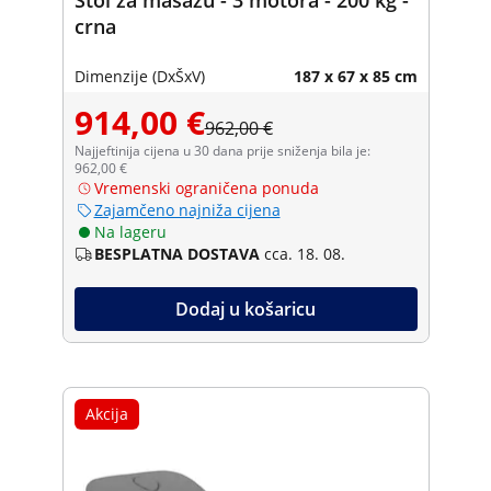
crna
Dimenzije (DxŠxV)
187 x 67 x 85 cm
914,00 €
962,00 €
Najjeftinija cijena u 30 dana prije sniženja bila je:
962,00 €
Vremenski ograničena ponuda
Zajamčeno najniža cijena
Na lageru
BESPLATNA DOSTAVA
cca. 18. 08.
Dodaj u košaricu
Akcija