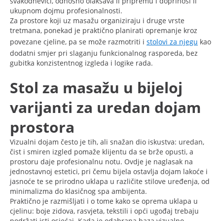
svakodnevici, odnosno olakšava li pripremu i doprinosi li
ukupnom dojmu profesionalnosti.
Za prostore koji uz masažu organiziraju i druge vrste
tretmana, ponekad je praktično planirati opremanje kroz
povezane cjeline, pa se može razmotriti i
stolovi za njegu
kao
dodatni smjer pri slaganju funkcionalnog rasporeda, bez
gubitka konzistentnog izgleda i logike rada.
Stol za masažu u bijeloj
varijanti za uredan dojam
prostora
Vizualni dojam često je tih, ali snažan dio iskustva: uredan,
čist i smiren izgled pomaže klijentu da se brže opusti, a
prostoru daje profesionalnu notu. Ovdje je naglasak na
jednostavnoj estetici, pri čemu bijela ostavlja dojam lakoće i
jasnoće te se prirodno uklapa u različite stilove uređenja, od
minimalizma do klasičnog spa ambijenta.
Praktično je razmišljati i o tome kako se oprema uklapa u
cjelinu: boje zidova, rasvjeta, tekstili i opći ugođaj trebaju
podržati isti osjećaj. Kada je odabrana baza vizualno