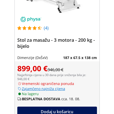
(4)
Stol za masažu - 3 motora - 200 kg -
bijelo
Dimenzije (DxŠxV)
187 x 67.5 x 138 cm
899,00 €
946,00 €
Najjeftinija cijena u 30 dana prije sniženja bila je:
946,00 €
Vremenski ograničena ponuda
Zajamčeno najniža cijena
Na lageru
BESPLATNA DOSTAVA
cca. 18. 08.
Dodaj u košaricu