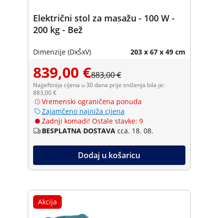
Električni stol za masažu - 100 W -
200 kg - Bež
Dimenzije (DxŠxV)
203 x 67 x 49 cm
839,00 €
883,00 €
Najjeftinija cijena u 30 dana prije sniženja bila je:
883,00 €
Vremenski ograničena ponuda
Zajamčeno najniža cijena
Zadnji komadi! Ostale stavke: 9
BESPLATNA DOSTAVA
cca. 18. 08.
Dodaj u košaricu
Akcija