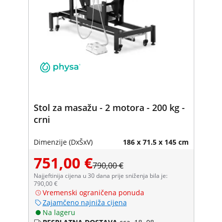
Stol za masažu - 2 motora - 200 kg -
crni
Dimenzije (DxŠxV)
186 x 71.5 x 145 cm
751,00 €
790,00 €
Najjeftinija cijena u 30 dana prije sniženja bila je:
790,00 €
Vremenski ograničena ponuda
Zajamčeno najniža cijena
Na lageru