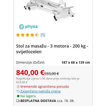
(5)
Stol za masažu - 3 motora - 200 kg -
svijetlozelen
Dimenzije (DxŠxV)
187 x 68 x 139 cm
840,00 €
933,00 €
Najjeftinija cijena u 30 dana prije sniženja bila je:
933,00 €
Vremenski ograničena ponuda
Zajamčeno najniža cijena
Na lageru
BESPLATNA DOSTAVA
cca. 18. 08.