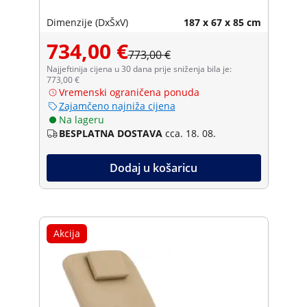
Dimenzije (DxŠxV)
187 x 67 x 85 cm
734,00 €
773,00 €
Najjeftinija cijena u 30 dana prije sniženja bila je:
773,00 €
Vremenski ograničena ponuda
Zajamčeno najniža cijena
Na lageru
BESPLATNA DOSTAVA
cca. 18. 08.
Dodaj u košaricu
Akcija