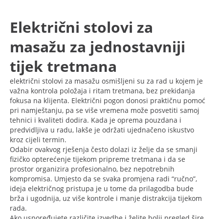
Električni stolovi za
masažu za jednostavniji
tijek tretmana
električni stolovi za masažu osmišljeni su za rad u kojem je
važna kontrola položaja i ritam tretmana, bez prekidanja
fokusa na klijenta. Električni pogon donosi praktičnu pomoć
pri namještanju, pa se više vremena može posvetiti samoj
tehnici i kvaliteti dodira. Kada je oprema pouzdana i
predvidljiva u radu, lakše je održati ujednačeno iskustvo
kroz cijeli termin.
Odabir ovakvog rješenja često dolazi iz želje da se smanji
fizičko opterećenje tijekom pripreme tretmana i da se
prostor organizira profesionalno, bez nepotrebnih
kompromisa. Umjesto da se svaka promjena radi “ručno”,
ideja električnog pristupa je u tome da prilagodba bude
brža i ugodnija, uz više kontrole i manje distrakcija tijekom
rada.
Ako uspoređujete različite izvedbe i želite bolji pregled šire