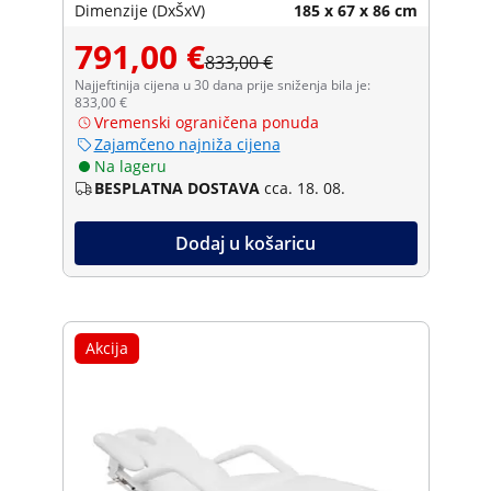
Dimenzije (DxŠxV)
185 x 67 x 86 cm
791,00 €
833,00 €
Najjeftinija cijena u 30 dana prije sniženja bila je:
833,00 €
Vremenski ograničena ponuda
Zajamčeno najniža cijena
Na lageru
BESPLATNA DOSTAVA
cca. 18. 08.
Dodaj u košaricu
Akcija