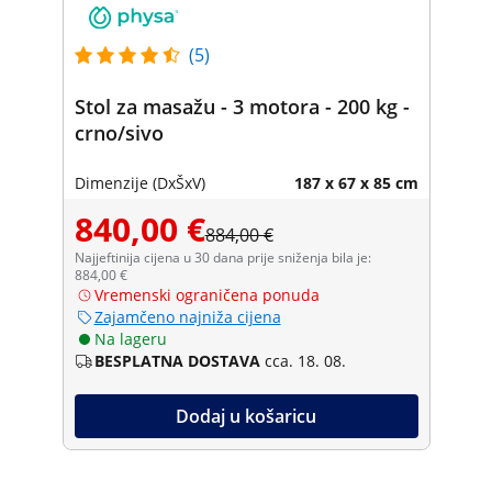
(5)
Stol za masažu - 3 motora - 200 kg -
crno/sivo
Dimenzije (DxŠxV)
187 x 67 x 85 cm
840,00 €
884,00 €
Najjeftinija cijena u 30 dana prije sniženja bila je:
884,00 €
Vremenski ograničena ponuda
Zajamčeno najniža cijena
Na lageru
BESPLATNA DOSTAVA
cca. 18. 08.
Dodaj u košaricu