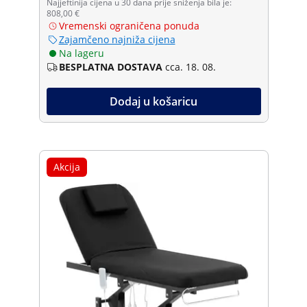
Najjeftinija cijena u 30 dana prije sniženja bila je:
808,00 €
Vremenski ograničena ponuda
Zajamčeno najniža cijena
Na lageru
BESPLATNA DOSTAVA
cca. 18. 08.
Dodaj u košaricu
Akcija