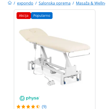
/
expondo
/
Salonska oprema
/
Masaža & Wellnes
Akcija
Popularno
(9)