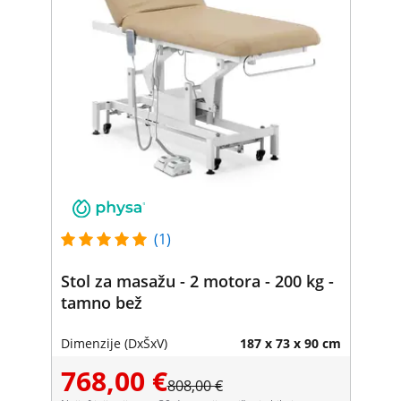
(1)
Stol za masažu - 2 motora - 200 kg -
tamno bež
Dimenzije (DxŠxV)
187 x 73 x 90 cm
768,00 €
808,00 €