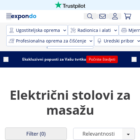
Ugostiteljska oprema
Radionica i alati
Mjer
Profesionalna oprema za čišćenje
Uredski pribor
Ekskluzivni popusti za Vašu tvrtku
Počnite štedjeti
Električni stolovi za
masažu
Filter (0)