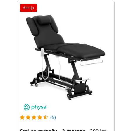
Akcija
(5)
Stol za masažu - 3 motora - 200 kg -