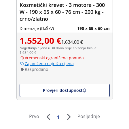
Kozmetički krevet - 3 motora - 300
W - 190 x 65 x 60 - 76 cm - 200 kg -
crno/zlatno
Dimenzije (DxŠxV)
190 x 65 x 60 cm
1.552,00 €
1.634,00 €
Najjeftinija cijena u 30 dana prije sniženja bila je:
1.634,00 €
Vremenski ograničena ponuda
Zajamčeno najniža cijena
Rasprodano
Provjeri dostupnost
Prvo
Posljednje
1