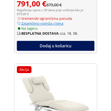
791,00 €
879,00 €
Najjeftinija cijena u 30 dana prije sniženja bila je:
879,00 €
Vremenski ograničena ponuda
Zajamčeno najniža cijena
Na lageru
BESPLATNA DOSTAVA
cca. 18. 08.
Dodaj u košaricu
Akcija