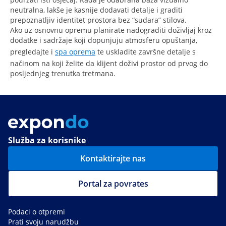
neutralna, lakše je kasnije dodavati detalje i graditi
prepoznatljiv identitet prostora bez “sudara” stilova.
Ako uz osnovnu opremu planirate nadograditi doživljaj kroz
dodatke i sadržaje koji dopunjuju atmosferu opuštanja,
pregledajte i
spa oprema
te uskladite završne detalje s
načinom na koji želite da klijent doživi prostor od prvog do
posljednjeg trenutka tretmana.
Služba za korisnike
Kontaktirajte nas
Portal za povrates
Podaci o otpremi
Prati svoju narudžbu