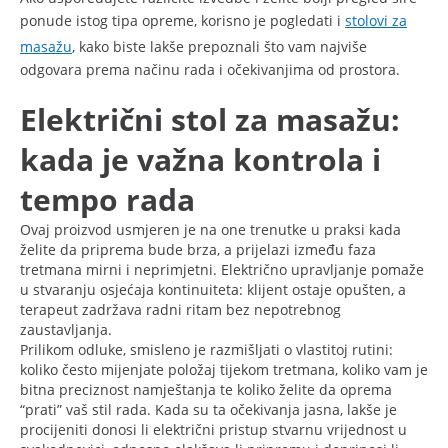
ponude istog tipa opreme, korisno je pogledati i
stolovi za
masažu
, kako biste lakše prepoznali što vam najviše
odgovara prema načinu rada i očekivanjima od prostora.
Električni stol za masažu:
kada je važna kontrola i
tempo rada
Ovaj proizvod usmjeren je na one trenutke u praksi kada
želite da priprema bude brza, a prijelazi između faza
tretmana mirni i neprimjetni. Električno upravljanje pomaže
u stvaranju osjećaja kontinuiteta: klijent ostaje opušten, a
terapeut zadržava radni ritam bez nepotrebnog
zaustavljanja.
Prilikom odluke, smisleno je razmišljati o vlastitoj rutini:
koliko često mijenjate položaj tijekom tretmana, koliko vam je
bitna preciznost namještanja te koliko želite da oprema
“prati” vaš stil rada. Kada su ta očekivanja jasna, lakše je
procijeniti donosi li električni pristup stvarnu vrijednost u