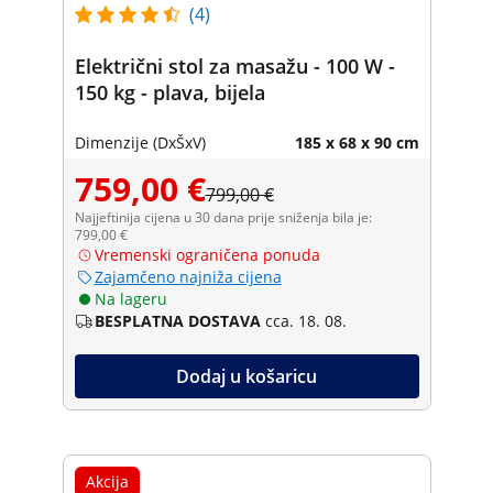
(4)
Električni stol za masažu - 100 W -
150 kg - plava, bijela
Dimenzije (DxŠxV)
185 x 68 x 90 cm
759,00 €
799,00 €
Najjeftinija cijena u 30 dana prije sniženja bila je:
799,00 €
Vremenski ograničena ponuda
Zajamčeno najniža cijena
Na lageru
BESPLATNA DOSTAVA
cca. 18. 08.
Dodaj u košaricu
Akcija