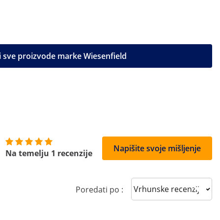
i sve proizvode marke Wiesenfield
Napišite svoje mišljenje
Na temelju 1 recenzije
Sort reviews
Poredati po :