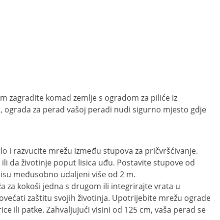
im zagradite komad zemlje s ogradom za piliće iz
adi, ograda za perad vašoj peradi nudi sigurno mjesto gdje
lo i razvucite mrežu između stupova za pričvršćivanje.
i da životinje poput lisica uđu. Postavite stupove od
 nisu međusobno udaljeni više od 2 m.
za kokoši jedna s drugom ili integrirajte vrata u
ećati zaštitu svojih životinja. Upotrijebite mrežu ograde
ice ili patke. Zahvaljujući visini od 125 cm, vaša perad se