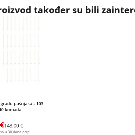
roizvod također su bili zainter
ogradu pašnjaka - 103
- 40 komada
 €
143,00 €
jena u 30 dana prije