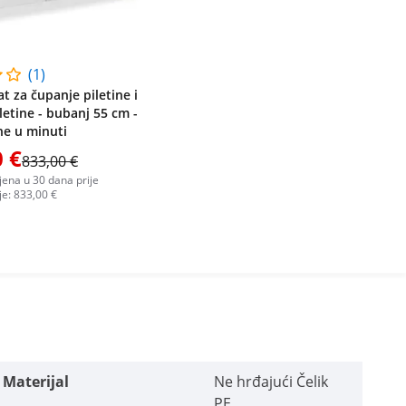
(1)
t za čupanje piletine i
letine - bubanj 55 cm -
ine u minuti
 €
833,00 €
ijena u 30 dana prije
 je: 833,00 €
Materijal
Ne hrđajući Čelik
PE