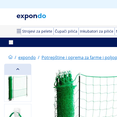
Strojevi za pelete
Čupači pilića
Inkubatori za piliće
/
expondo
/
Potrepštine i oprema za farme i poljo