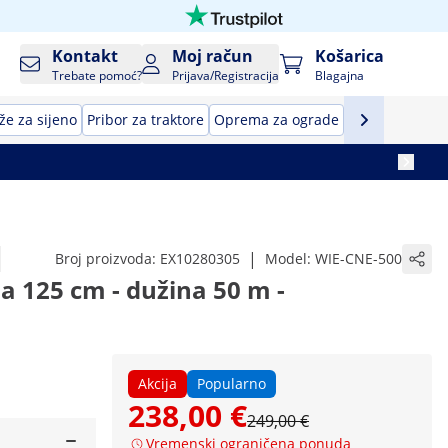
Kontakt
Moj račun
Košarica
Trebate pomoć?
Prijava/Registracija
Blagajna
e za sijeno
Pribor za traktore
Oprema za ograde
Potrepštine za
|
Broj proizvoda:
EX10280305
Model:
WIE-CNE-500
ina 125 cm - dužina 50 m -
Akcija
Popularno
238,00 €
249,00 €
Vremenski ograničena ponuda