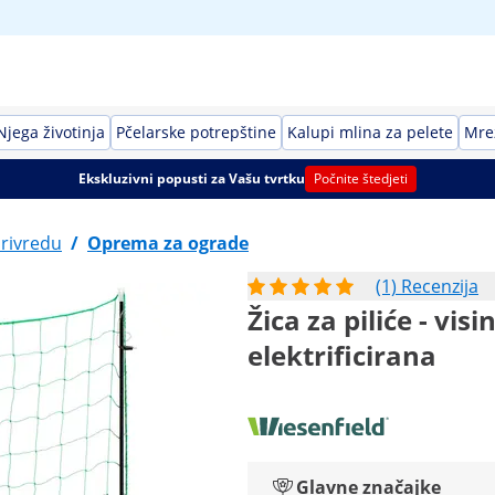
Njega životinja
Pčelarske potrepštine
Kalupi mlina za pelete
Mrež
Ekskluzivni popusti za Vašu tvrtku
Počnite štedjeti
privredu
/
Oprema za ograde
(1) Recenzija
Žica za piliće - vis
elektrificirana
Glavne značajke