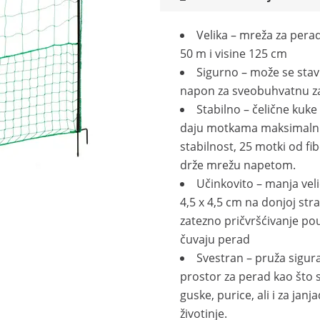
Velika – mreža za perad
50 m i visine 125 cm
Sigurno – može se stav
napon za sveobuhvatnu za
Stabilno – čelične kuke 
daju motkama maksimal
stabilnost, 25 motki od fi
drže mrežu napetom.
Učinkovito – manja vel
4,5 x 4,5 cm na donjoj stra
zatezno pričvršćivanje p
čuvaju perad
Svestran – pruža sigur
prostor za perad kao što 
guske, purice, ali i za janj
životinje.