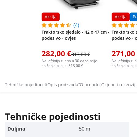
Akcija
Akcija
P
(4)
Traktorsko sjedalo - 42 x 47 cm -
Traktorsko s
podesivo - ovjes
podesivo - 
282,00 €
271,00
313,00 €
Najjeftinija cijena u 30 dana prije
Najjeftinija ci
sniženja bila je: 313,00 €
sniženja bila j
Tehničke pojedinosti
Opis proizvoda
“O brendu”
Ocjene i recenzij
Tehničke pojedinosti
Duljina
50 m