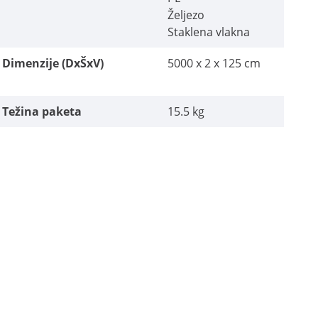
Željezo
Staklena vlakna
Dimenzije (DxŠxV)
5000 x 2 x 125 cm
Težina paketa
15.5 kg