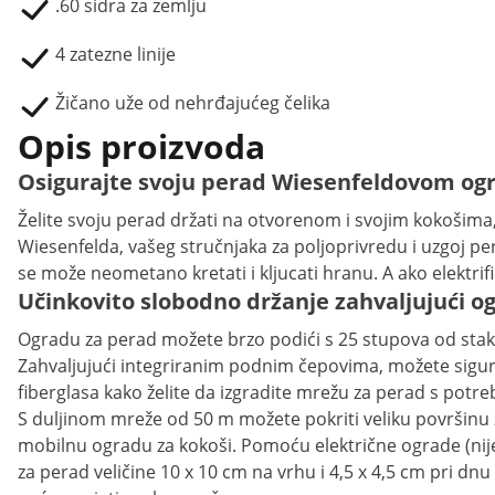
.60 sidra za zemlju
4 zatezne linije
Žičano uže od nehrđajućeg čelika
Opis proizvoda
Osigurajte svoju perad Wiesenfeldovom ogr
Želite svoju perad držati na otvorenom i svojim kokošima,
Wiesenfelda, vašeg stručnjaka za poljoprivredu i uzgoj per
se može neometano kretati i kljucati hranu. A ako elektrif
Učinkovito slobodno držanje zahvaljujući o
Ogradu za perad možete brzo podići s 25 stupova od staklo
Zahvaljujući integriranim podnim čepovima, možete sigurno
fiberglasa kako želite da izgradite mrežu za perad s pot
S duljinom mreže od 50 m možete pokriti veliku površinu z
mobilnu ogradu za kokoši. Pomoću električne ograde (nije 
za perad veličine 10 x 10 cm na vrhu i 4,5 x 4,5 cm pri dnu 