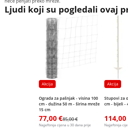
neće penjati preko mreže.
Ljudi koji su pogledali ovaj p
Akcija
Akcija
Ograda za pašnjak - visina 100
Stupovi za 
cm - dužina 50 m - širina mreže
cm - bijeli 
15 cm
77,00 €
114,00
85,00 €
Najjeftinija cijena u 30 dana prije
Najjeftinija ci