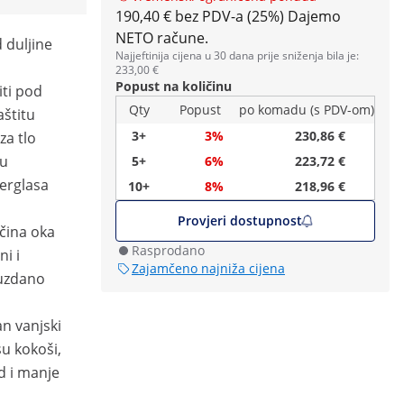
190,40 € bez PDV-a (25%)
Dajemo
NETO račune.
 duljine
Najjeftinija cijena u 30 dana prije sniženja bila je:
233,00 €
Popust na količinu
iti pod
Qty
Popust
po komadu (s PDV-om)
štitu
3+
3%
230,86 €
za tlo
nu
5+
6%
223,72 €
berglasa
10+
8%
218,96 €
Provjeri dostupnost
ičina oka
Rasprodano
ni i
Zajamčeno najniža cijena
ouzdano
an vanjski
su kokoši,
ad i manje