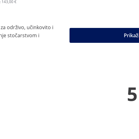
e: 143,00 €
za održivo, učinkovito i
je stočarstvom i
Prikaž
5