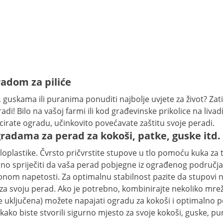
adom za piliće
 guskama ili puranima ponuditi najbolje uvjete za život? Zat
adi! Bilo na vašoj farmi ili kod građevinske prikolice na liv
icirate ogradu, učinkovito povećavate zaštitu svoje peradi.
gradama za perad za kokoši, patke, guske itd.
plastike. Čvrsto pričvrstite stupove u tlo pomoću kuka za t
 spriječiti da vaša perad pobjegne iz ograđenog područja il
rebnom napetosti. Za optimalnu stabilnost pazite da stupovi
a svoju perad. Ako je potrebno, kombinirajte nekoliko mreža 
uključena) možete napajati ogradu za kokoši i optimalno pov
kako biste stvorili sigurno mjesto za svoje kokoši, guske, pur