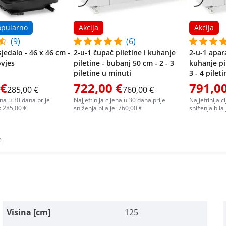
opularno
Akcija
Akcija
(9)
(6)
jedalo - 46 x 46 cm -
2-u-1 čupač piletine i kuhanje
2-u-1 apara
ovjes
piletine - bubanj 50 cm - 2 - 3
kuhanje pi
piletine u minuti
3 - 4 pilet
 €
722,00 €
791,00
285,00 €
760,00 €
jena u 30 dana prije
Najjeftinija cijena u 30 dana prije
Najjeftinija c
e: 285,00 €
sniženja bila je: 760,00 €
sniženja bila
e
Visina [cm]
125