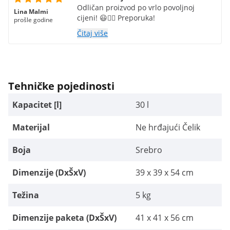
Odličan proizvod po vrlo povoljnoj
Lina Malmi
cijeni! 😃👍🏻 Preporuka!
prošle godine
Čitaj više
Tehničke pojedinosti
Kapacitet [l]
30 l
Materijal
Ne hrđajući Čelik
Boja
Srebro
Dimenzije (DxŠxV)
39 x 39 x 54 cm
Težina
5 kg
Dimenzije paketa (DxŠxV)
41 x 41 x 56 cm