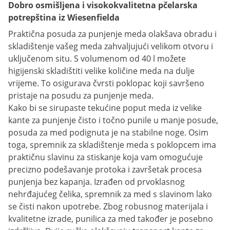
Dobro osmišljena i visokokvalitetna pčelarska
potrepština iz Wiesenfielda
Praktična posuda za punjenje meda olakšava obradu i
skladištenje vašeg meda zahvaljujući velikom otvoru i
uključenom situ. S volumenom od 40 l možete
higijenski skladištiti velike količine meda na dulje
vrijeme. To osigurava čvrsti poklopac koji savršeno
pristaje na posudu za punjenje meda.
Kako bi se sirupaste tekućine poput meda iz velike
kante za punjenje čisto i točno punile u manje posude,
posuda za med podignuta je na stabilne noge. Osim
toga, spremnik za skladištenje meda s poklopcem ima
praktičnu slavinu za stiskanje koja vam omogućuje
precizno podešavanje protoka i završetak procesa
punjenja bez kapanja. Izrađen od prvoklasnog
nehrđajućeg čelika, spremnik za med s slavinom lako
se čisti nakon upotrebe. Zbog robusnog materijala i
kvalitetne izrade, punilica za med također je posebno