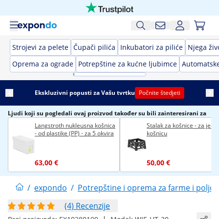
Strojevi za pelete
Čupači pilića
Inkubatori za piliće
Njega živ
Oprema za ograde
Potrepštine za kućne ljubimce
Automatske
Ekskluzivni popusti za Vašu tvrtku
Počnite štedjeti
Ljudi koji su pogledali ovaj proizvod također su bili zainteresirani za
Langstroth nukleusna košnica
Stalak za košnice - za jedn
- od plastike (PP) - za 5 okvira
košnicu
63,00 €
50,00 €
/
expondo
/
Potrepštine i oprema za farme i poljo
(4) Recenzije