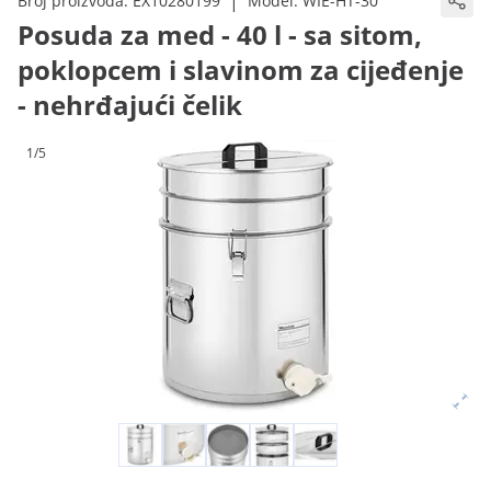
|
Broj proizvoda:
EX10280199
Model:
WIE-HT-30
Posuda za med - 40 l - sa sitom,
poklopcem i slavinom za cijeđenje
- nehrđajući čelik
1/5