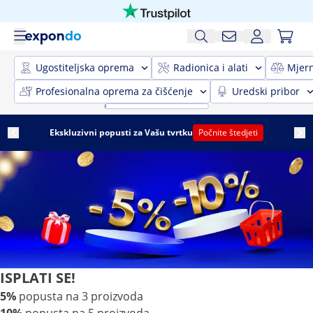
Ugostiteljska oprema
Radionica i alati
Mjer
Profesionalna oprema za čišćenje
Uredski pribor
Ekskluzivni popusti za Vašu tvrtku
Počnite štedjeti
ISPLATI SE!
5%
popusta na 3 proizvoda