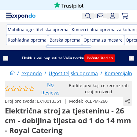
Mobilna ugostiteljska oprema
Komercijalna oprema za kuhanj
Rashladna oprema
Barska oprema
Oprema za mesare
Opre
Ekskluzivni popusti za Vašu tvrtku
Počnite štedjeti
/
expondo
/
Ugostiteljska oprema
/
Komercijalna
No
Budite prvi koji će recenzirati
ovaj proizvod
Reviews
|
Broj proizvoda:
EX10013351
Model:
RCEPM-260
Električna stroj za tjesteninu - 26
cm - debljina tijesta od 1 do 14 mm
- Royal Catering