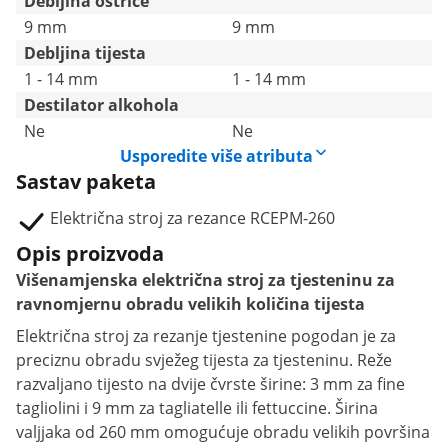
Debljina oštrice
9 mm
9 mm
Debljina tijesta
1 - 14 mm
1 - 14 mm
Destilator alkohola
Ne
Ne
Usporedite više atributa
Sastav paketa
Električna stroj za rezance RCEPM-260
Opis proizvoda
Višenamjenska električna stroj za tjesteninu za
ravnomjernu obradu velikih količina tijesta
Električna stroj za rezanje tjestenine pogodan je za
preciznu obradu svježeg tijesta za tjesteninu. Reže
razvaljano tijesto na dvije čvrste širine: 3 mm za fine
tagliolini i 9 mm za tagliatelle ili fettuccine. Širina
valjjaka od 260 mm omogućuje obradu velikih površina