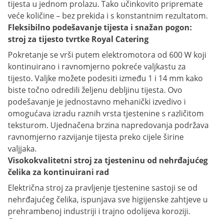
tijesta u jednom prolazu. Tako učinkovito pripremate
veće količine – bez prekida i s konstantnim rezultatom.
Fleksibilno podešavanje tijesta i snažan pogon:
stroj za tijesto tvrtke Royal Catering
Pokretanje se vrši putem elektromotora od 600 W koji
kontinuirano i ravnomjerno pokreće valjkastu za
tijesto. Valjke možete podesiti između 1 i 14 mm kako
biste točno odredili željenu debljinu tijesta. Ovo
podešavanje je jednostavno mehanički izvedivo i
omogućava izradu raznih vrsta tjestenine s različitom
teksturom. Ujednačena brzina napredovanja podržava
ravnomjerno razvijanje tijesta preko cijele širine
valjjaka.
Visokokvalitetni stroj za tjesteninu od nehrđajućeg
čelika za kontinuirani rad
Električna stroj za pravljenje tjestenine sastoji se od
nehrđajućeg čelika, ispunjava sve higijenske zahtjeve u
prehrambenoj industriji i trajno odolijeva koroziji.