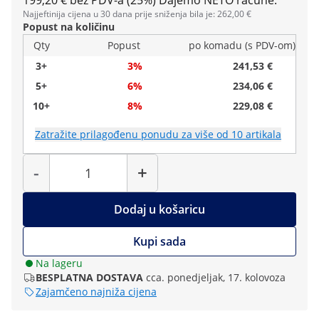
199,20 € bez PDV-a (25%)
Dajemo NETO račune.
Najjeftinija cijena u 30 dana prije sniženja bila je: 262,00 €
Popust na količinu
Qty
Popust
po komadu (s PDV-om)
3+
3%
241,53 €
5+
6%
234,06 €
10+
8%
229,08 €
Zatražite prilagođenu ponudu za više od 10 artikala
Količina
-
+
Dodaj u košaricu
Kupi sada
Na lageru
BESPLATNA DOSTAVA
cca. ponedjeljak, 17. kolovoza
Zajamčeno najniža cijena