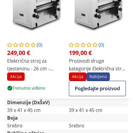
(0)
(0)
249,00 €
199,00 €
Električna stroj za
Proizvodi druge
tjesteninu - 26 cm -
kategorije Električna stroj
debljina tijesta od 1 do
za tjesteninu - 26 cm -
Akcija
Akcija
Rabljeno
14 mm - Royal Catering
debljina tijesta od 1 do
Trenutno viđeno
Pogledajte proizvod
14 mm - Royal Catering
Dimenzije (DxŠxV)
39 x 41 x 45 cm
39 x 41 x 45 cm
Boja
Srebro
Srebro