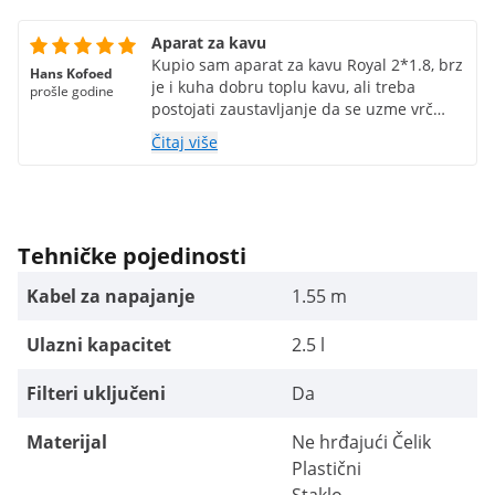
Aparat za kavu
Kupio sam aparat za kavu Royal 2*1.8, brz
Hans Kofoed
je i kuha dobru toplu kavu, ali treba
prošle godine
postojati zaustavljanje da se uzme vrč
prije nego što prestane kapati.
Čitaj više
Tehničke pojedinosti
Kabel za napajanje
1.55 m
Ulazni kapacitet
2.5 l
Filteri uključeni
Da
Materijal
Ne hrđajući Čelik
Plastični