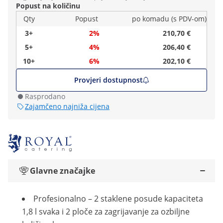
Popust na količinu
Qty
Popust
po komadu (s PDV-om)
3+
2%
210,70 €
5+
4%
206,40 €
10+
6%
202,10 €
Provjeri dostupnost
Rasprodano
Zajamčeno najniža cijena
Glavne značajke
Profesionalno – 2 staklene posude kapaciteta
1,8 l svaka i 2 ploče za zagrijavanje za ozbiljne