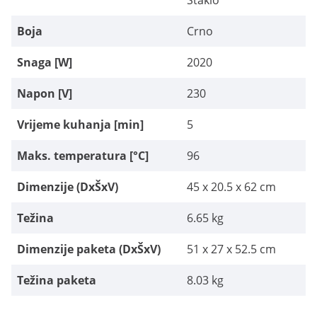
Staklo
Boja
Crno
Snaga [W]
2020
Napon [V]
230
Vrijeme kuhanja [min]
5
Maks. temperatura [°C]
96
Dimenzije (DxŠxV)
45 x 20.5 x 62 cm
Težina
6.65 kg
Dimenzije paketa (DxŠxV)
51 x 27 x 52.5 cm
Težina paketa
8.03 kg