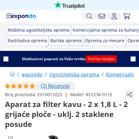
Mobilna ugostiteljska oprema
Komercijalna oprema za kuhanj
Rashladna oprema
Barska oprema
Oprema za mesare
Opre
Ekskluzivni popusti za Vašu tvrtku
Počnite štedjeti
/
expondo
/
Ugostiteljska oprema
/
Komercijalna
(2) Recenzije
|
Broj proizvoda:
EX10013225
Model:
RCCCM-011E
Aparat za filter kavu - 2 x 1,8 L - 2
grijaće ploče - uklj. 2 staklene
posude
1/5