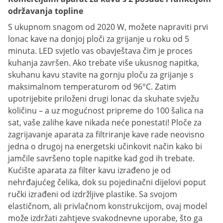
održavanja topline
S ukupnom snagom od 2020 W, možete napraviti prvi
lonac kave na donjoj ploči za grijanje u roku od 5
minuta. LED svjetlo vas obavještava čim je proces
kuhanja završen. Ako trebate više ukusnog napitka,
skuhanu kavu stavite na gornju ploču za grijanje s
maksimalnom temperaturom od 96°C. Zatim
upotrijebite priloženi drugi lonac da skuhate svježu
količinu – a uz mogućnost pripreme do 100 šalica na
sat, vaše zalihe kave nikada neće ponestati! Ploče za
zagrijavanje aparata za filtriranje kave rade neovisno
jedna o drugoj na energetski učinkovit način kako bi
jamčile savršeno tople napitke kad god ih trebate.
Kućište aparata za filter kavu izrađeno je od
nehrđajućeg čelika, dok su pojedinačni dijelovi poput
ručki izrađeni od izdržljive plastike. Sa svojom
elastičnom, ali privlačnom konstrukcijom, ovaj model
može izdržati zahtjeve svakodnevne uporabe, što ga