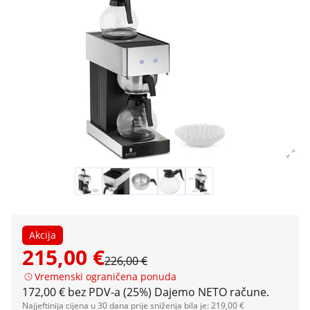
Akcija
215,00 €
226,00 €
Vremenski ograničena ponuda
172,00 € bez PDV-a (25%)
Dajemo NETO račune.
Najjeftinija cijena u 30 dana prije sniženja bila je: 219,00 €