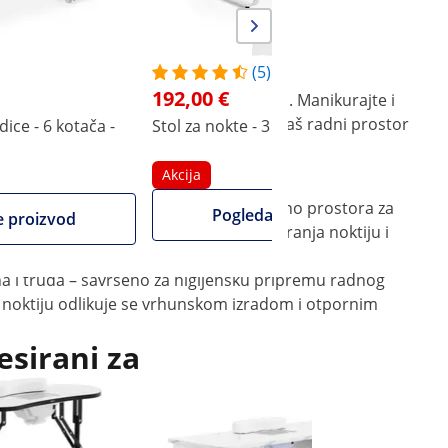
(5)
192,00 €
legantnim stolom za nokte tvrtke physa. Manikurajte i
pod i 2 police, stvarajući cjelinu koja vaš radni prostor
dice - 6 kotača -
Stol za nokte - 3 ladica - Izvlačenje
S
k
Akcija
i pažnju. Velika ploča stola pruža dovoljno prostora za
Pogledajte proizvod
e proizvod
olice. Od klasične manikure do modeliranja noktiju i
na i truda – savršeno za higijensku pripremu radnog
a noktiju odlikuje se vrhunskom izradom i otpornim
esirani za
Akcija
Stol za n