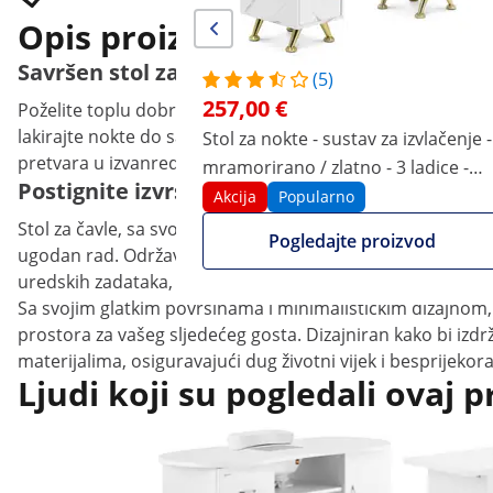
Opis proizvoda
Savršen stol za čavle s upečatljivim željez
(5)
257,00 €
Poželite toplu dobrodošlicu klijenteli u svom studiju za 
lakirajte nokte do savršenstva na velikoj radnoj površini. 
Stol za nokte - sustav za izvlačenje -
pretvara u izvanrednu značajku. Uključeni naslon za ruk
mramorirano / zlatno - 3 ladice -
Postignite izvrsnost u zdravlju i ljepoti uz 
naslon za ruke
Akcija
Popularno
Stol za čavle, sa svojim bijelim tijelom i zlatnim željezni
Pogledajte proizvod
ugodan rad. Održavajte dojam urednosti i higijene u svak
uredskih zadataka, stol za nokte pokazao se svestranim u
Sa svojim glatkim površinama i minimalističkim dizajnom, 
prostora za vašeg sljedećeg gosta. Dizajniran kako bi iz
materijalima, osiguravajući dug životni vijek i besprijekora
Ljudi koji su pogledali ovaj p