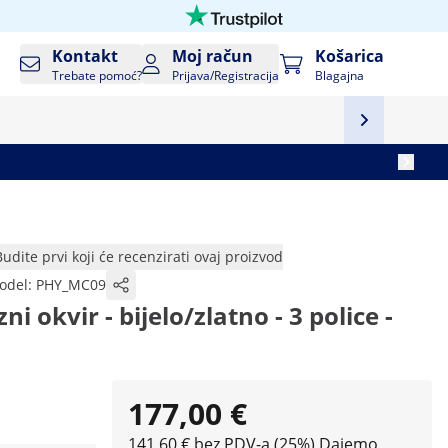
Kontakt
Moj račun
Košarica
Trebate pomoć?
Prijava/Registracija
Blagajna
Budite prvi koji će recenzirati ovaj proizvod
odel:
PHY_MC09
zni okvir - bijelo/zlatno - 3 police -
177,00 €
141,60 € bez PDV-a (25%)
Dajemo