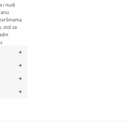
a i nudi
ranu
 površinama
, stol za
adni
u