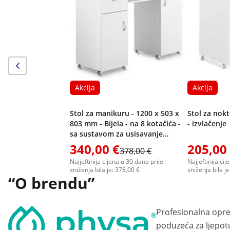
Akcija
Akcija
Stol za manikuru - 1200 x 503 x
Stol za nokt
803 mm - Bijela - na 8 kotačića -
- izvlačenje
sa sustavom za usisavanje
prašine i naslonom za ruke
340,00 €
205,00
378,00 €
Najjeftinija cijena u 30 dana prije
Najjeftinija ci
sniženja bila je: 378,00 €
sniženja bila j
“O brendu”
Profesionalna opr
poduzeća za ljepotu