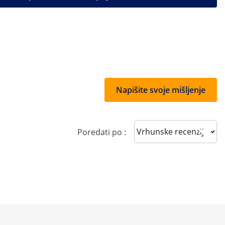
Napišite svoje mišljenje
Sort reviews
Poredati po :