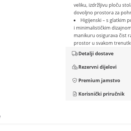
veliku, izdržljivu ploču stol
dovoljno prostora za poh
Higijenski – s glatkim
i minimalističkim dizajnom
manikuru osigurava čist r
prostor u svakom trenutk
Detalji dostave
Rezervni dijelovi
Premium jamstvo
Korisnički priručnik
e