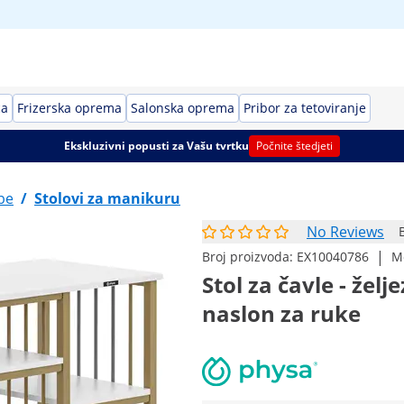
ca
Frizerska oprema
Salonska oprema
Pribor za tetoviranje
Ekskluzivni popusti za Vašu tvrtku
Počnite štedjeti
be
/
Stolovi za manikuru
No Reviews
|
Broj proizvoda:
EX10040786
M
Stol za čavle - želje
naslon za ruke