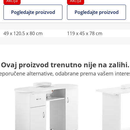
kotačića - sa sustavom za
Akcija
Akcija
usisavanje prašine i
Pogledajte proizvod
Pogledajte proizvod
naslonom za ruke
49 x 120.5 x 80 cm
119 x 45 x 78 cm
Bijela
Bijela
Ovaj proizvod trenutno nije na zalihi.
1 Pc
4 Pc
eporučene alternative, odabrane prema vašem intere
-
-
30 x 36,2 x 22
27 x 141
Usporedite više atributa