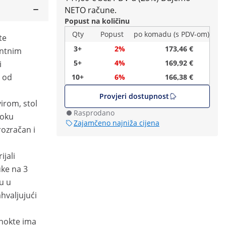
NETO račune.
Popust na količinu
Qty
Popust
po komadu (s PDV-om)
te
3+
2%
173,46 €
antnim
5+
4%
169,92 €
i
 od
10+
6%
166,38 €
Provjeri dostupnost
virom, stol
Rasprodano
soku
Zajamčeno najniža cijena
rozračan i
ijali
uke na 3
ju u
hvaljujući
 nokte ima