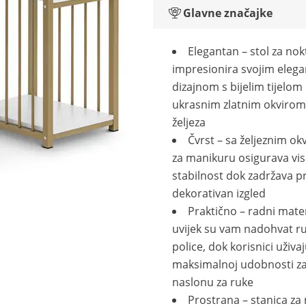
Glavne značajke
Elegantan – stol za nok
impresionira svojim eleg
dizajnom s bijelim tijelom 
ukrasnim zlatnim okvirom
željeza
Čvrst – sa željeznim ok
za manikuru osigurava vi
stabilnost dok zadržava p
dekorativan izgled
Praktično – radni mater
uvijek su vam nadohvat r
police, dok korisnici uživa
maksimalnoj udobnosti za
naslonu za ruke
Prostrana – stanica za