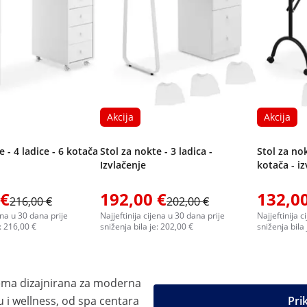
Akcija
Akcija
e - 4 ladice - 6 kotača
Stol za nokte - 3 ladica -
Stol za nokt
Izvlačenje
kotača - iz
 €
192,00 €
132,00
216,00 €
202,00 €
jena u 30 dana prije
Najjeftinija cijena u 30 dana prije
Najjeftinija c
e: 216,00 €
sniženja bila je: 202,00 €
sniženja bila
ema dizajnirana za moderna
 i wellness, od spa centara
Pri