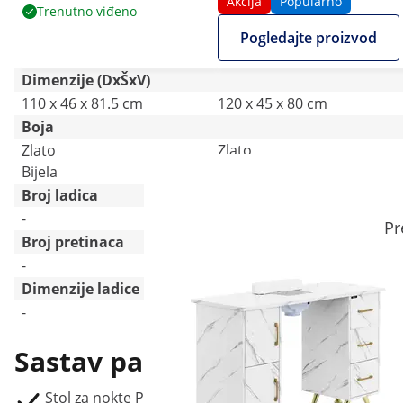
naslon za ruke
zlatno - 3 ladice - naslon za
Akcija
Popularno
Trenutno viđeno
ruke
Pogledajte proizvod
Dimenzije (DxŠxV)
110 x 46 x 81.5 cm
120 x 45 x 80 cm
Boja
Zlato
Zlato
Bijela
Mramor
Broj ladica
-
3
Pr
Broj pretinaca
-
2 Pc
Dimenzije ladice [cm]
-
-
Sastav paketa
Stol za nokte PHY_MC09