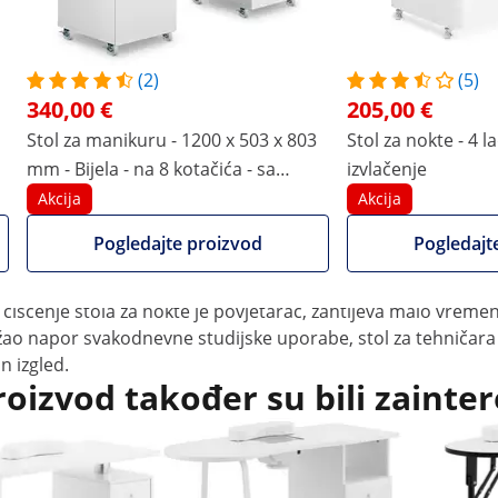
nim okvirom
(2)
(5)
340,00 €
205,00 €
nokte, spa centru ili kozmetičkom salonu s profesionalnim i e
Privlačan željezni okvir spaja ploču stola, dodatnu površinu is
Stol za manikuru - 1200 x 503 x 803
Stol za nokte - 4 la
e osigurava vrhunsku udobnost tijekom manikure.
mm - Bijela - na 8 kotačića - sa
izvlačenje
physa stol za manikuru
sustavom za usisavanje prašine i
Akcija
Akcija
naslonom za ruke
m okvirom, može se pohvaliti elegantnim dizajnom koji privlač
Pogledajte proizvod
Pogledajt
om trenutku tako što ćete najvažnije posuđe spremiti na 3 p
 primjeni.
čišćenje stola za nokte je povjetarac, zahtijeva malo vreme
držao napor svakodnevne studijske uporabe, stol za tehničar
n izgled.
roizvod također su bili zainter