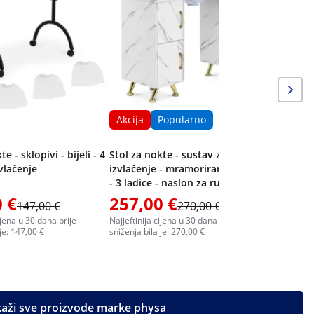
izvlačenje
ladice - 
Akcija
Popularno
e - sklopivi - bijeli - 4
Stol za nokte - sustav za
vlačenje
izvlačenje - mramorirano / zlatno
- 3 ladice - naslon za ruke
 €
257,00 €
257,0
147,00 €
270,00 €
ijena u 30 dana prije
Najjeftinija cijena u 30 dana prije
Najjeftinija
 je: 147,00 €
sniženja bila je: 270,00 €
sniženja bil
kaži sve proizvode marke physa