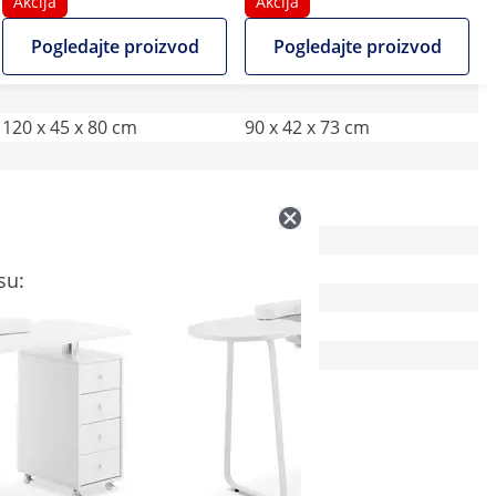
Akcija
Akcija
Pogledajte proizvod
Pogledajte proizvod
120 x 45 x 80 cm
90 x 42 x 73 cm
Bijela
Bijela
3 Pc
-
su:
-
-
27 x 141
-