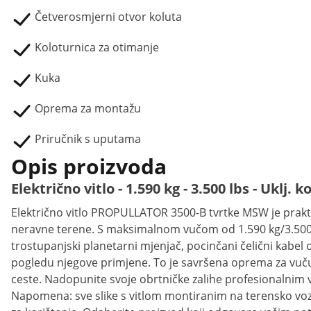
Četverosmjerni otvor koluta
Koloturnica za otimanje
Kuka
Oprema za montažu
Priručnik s uputama
Opis proizvoda
Električno vitlo - 1.590 kg - 3.500 lbs - Uklj. 
Električno vitlo PROPULLATOR 3500-B tvrtke MSW je praktič
neravne terene. S maksimalnom vučom od 1.590 kg/3.500, d
trostupanjski planetarni mjenjač, ​​pocinčani čelični kab
pogledu njegove primjene. To je savršena oprema za vuču 
ceste. Nadopunite svoje obrtničke zalihe profesionalnim 
Napomena: sve slike s vitlom montiranim na terensko vo