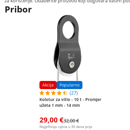
za korištenje. Odaberite proizvod koji odgovara vašim p
Pribor
Akcija
Popularno
(27)
Kolotur za vitlo - 10 t - Promjer
užeta 1 mm - 14 mm
29,00 €
32,00 €
Najjeftinija cijena u 30 dana prije