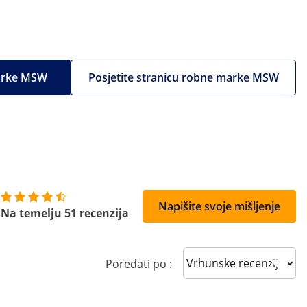
marke MSW
Posjetite stranicu robne marke MSW
Napišite svoje mišljenje
Na temelju 51 recenzija
Sort reviews
Poredati po :