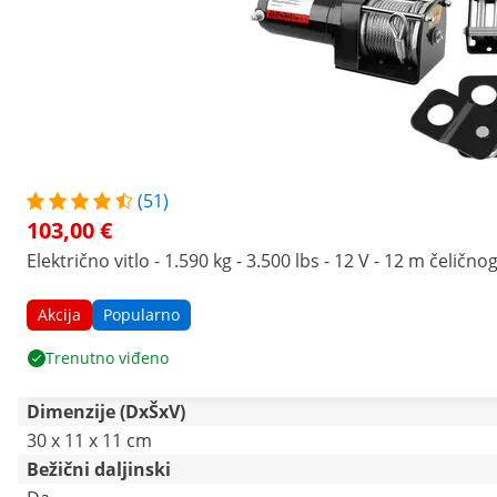
(51)
103,00 €
Električno vitlo - 1.590 kg - 3.500 lbs - 12 V - 12 m čelično
Akcija
Popularno
Trenutno viđeno
Dimenzije (DxŠxV)
30 x 11 x 11 cm
Bežični daljinski