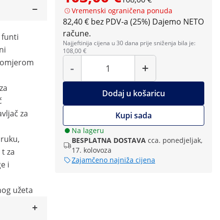
Vremenski ograničena ponuda
82,40 € bez PDV-a (25%)
Dajemo NETO
račune.
 funti
Najjeftinija cijena u 30 dana prije sniženja bila je:
ni
108,00 €
Količina
m omjerom
-
+
 za
Dodaj u košaricu
č
vljač za
Kupi sada
Na lageru
oruku,
BESPLATNA DOSTAVA
cca. ponedjeljak,
17. kolovoza
t za
Zajamčeno najniža cijena
e i
nog užeta