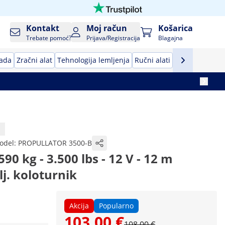
Kontakt
Moj račun
Košarica
Trebate pomoć?
Prijava/Registracija
Blagajna
rada
Zračni alat
Tehnologija lemljenja
Ručni alati
Oprema za pro
odel:
PROPULLATOR 3500-B
.590 kg - 3.500 lbs - 12 V - 12 m
lj. koloturnik
Akcija
Popularno
103,00 €
108,00 €