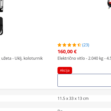
(23)
160,00 €
g užeta - Uklj. koloturnik
Električno vitlo - 2.040 kg - 4
Akcija
11.5 x 33 x 13 cm