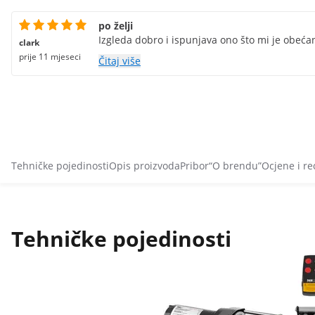
po želji
Izgleda dobro i ispunjava ono što mi je obeća
clark
prije 11 mjeseci
Čitaj više
Tehničke pojedinosti
Opis proizvoda
Pribor
“O brendu”
Ocjene i re
Tehničke pojedinosti