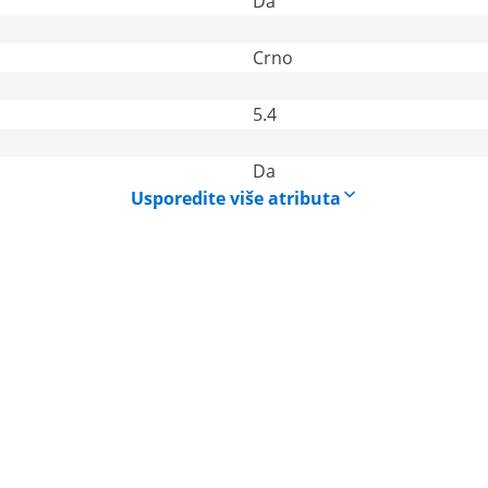
Da
Crno
5.4
Da
Usporedite više atributa