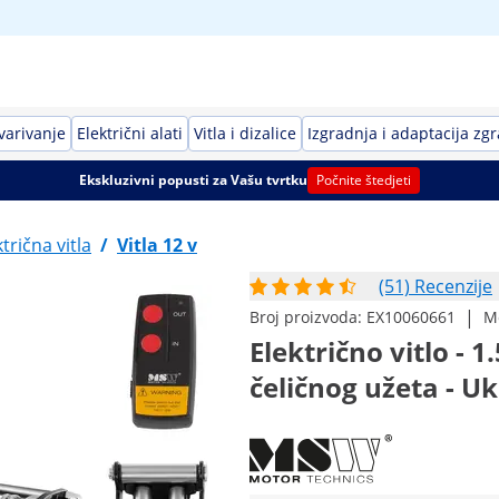
avarivanje
Električni alati
Vitla i dizalice
Izgradnja i adaptacija zg
Ekskluzivni popusti za Vašu tvrtku
Počnite štedjeti
ktrična vitla
/
Vitla 12 v
(51) Recenzije
|
Broj proizvoda:
EX10060661
M
Električno vitlo - 1
čeličnog užeta - Uk