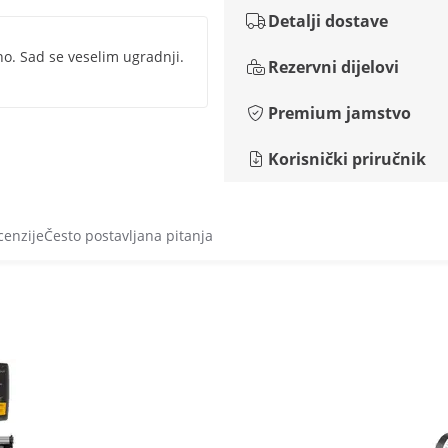
Detalji dostave
no. Sad se veselim ugradnji.
Rezervni dijelovi
Premium jamstvo
Korisnički priručnik
cenzije
Često postavljana pitanja