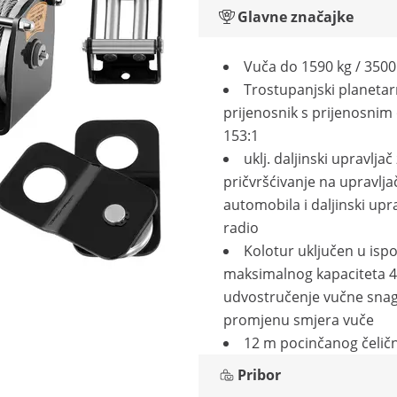
Glavne značajke
Vuča do 1590 kg / 3500
Trostupanjski planetar
prijenosnik s prijenosni
153:1
uklj. daljinski upravljač
pričvršćivanje na upravlja
automobila i daljinski upra
radio
Kolotur uključen u isp
maksimalnog kapaciteta 4 
udvostručenje vučne snag
promjenu smjera vuče
12 m pocinčanog čelič
Pribor