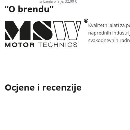
sniženja bila je: 32,00 €
“O brendu”
Kvalitetni alati za
naprednih industri
svakodnevnih radni
Ocjene i recenzije