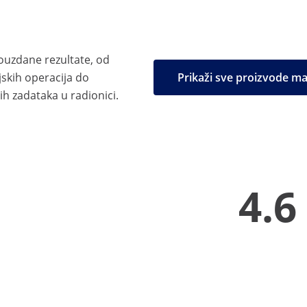
 pouzdane rezultate, od
jskih operacija do
Prikaži sve proizvode 
h zadataka u radionici.
4.6