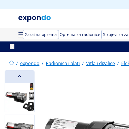
Garažna oprema
Oprema za radionice
Strojevi za z
/
expondo
/
Radionica i alati
/
Vitla i dizalice
/
Ele