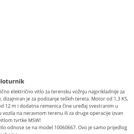
koloturnik
no električno vitlo za terensku vožnju najprikladnije za
izajniran je za podizanje teških tereta. Motor od 1,3 KS,
el od 12 m i dodatna remenica čine uređaj svestranim u
vozila na neravnom terenu ili za druge operacije izvan
vitlom tvrtke MSW!
zilo odnose se na model 10060667. Ovo je samo prijedlog