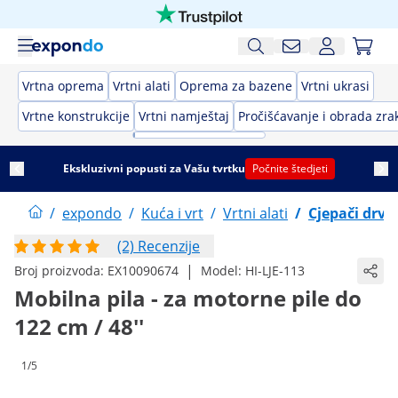
Vrtna oprema
Vrtni alati
Oprema za bazene
Vrtni ukrasi
Vrtne konstrukcije
Vrtni namještaj
Pročišćavanje i obrada zra
Ekskluzivni popusti za Vašu tvrtku
Počnite štedjeti
/
expondo
/
Kuća i vrt
/
Vrtni alati
/
Cjepači drva
(2) Recenzije
|
Broj proizvoda:
EX10090674
Model:
HI-LJE-113
Mobilna pila - za motorne pile do
122 cm / 48''
1/5