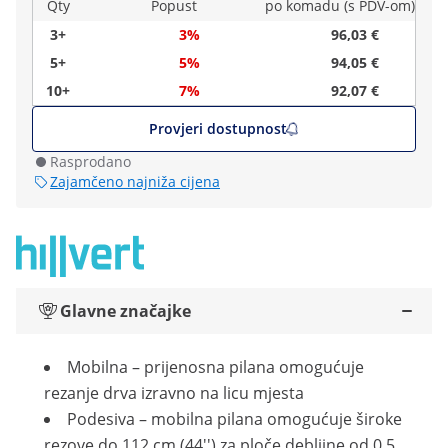
Qty
Popust
po komadu (s PDV-om)
3+
3%
96,03 €
5+
5%
94,05 €
10+
7%
92,07 €
Provjeri dostupnost
Rasprodano
Zajamčeno najniža cijena
Glavne značajke
Mobilna – prijenosna pilana omogućuje
rezanje drva izravno na licu mjesta
Podesiva – mobilna pilana omogućuje široke
rezove do 112 cm (44'') za ploče debljine od 0,5