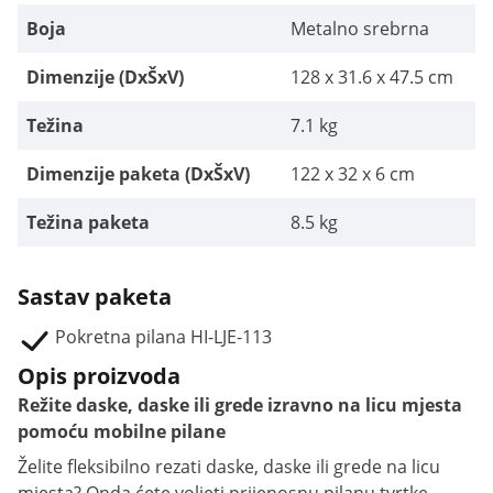
Boja
Metalno srebrna
Dimenzije (DxŠxV)
128 x 31.6 x 47.5 cm
Težina
7.1 kg
Dimenzije paketa (DxŠxV)
122 x 32 x 6 cm
Težina paketa
8.5 kg
Sastav paketa
Pokretna pilana HI-LJE-113
Opis proizvoda
Režite daske, daske ili grede izravno na licu mjesta
pomoću mobilne pilane
Želite fleksibilno rezati daske, daske ili grede na licu