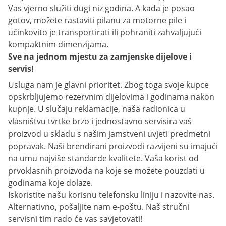
Vas vjerno služiti dugi niz godina. A kada je posao
gotov, možete rastaviti pilanu za motorne pile i
učinkovito je transportirati ili pohraniti zahvaljujući
kompaktnim dimenzijama.
Sve na jednom mjestu za zamjenske dijelove i
servis!
Usluga nam je glavni prioritet. Zbog toga svoje kupce
opskrbljujemo rezervnim dijelovima i godinama nakon
kupnje. U slučaju reklamacije, naša radionica u
vlasništvu tvrtke brzo i jednostavno servisira vaš
proizvod u skladu s našim
jamstveni uvjeti
predmetni
popravak. Naši brendirani proizvodi razvijeni su imajući
na umu najviše standarde kvalitete. Vaša korist od
prvoklasnih proizvoda na koje se možete pouzdati u
godinama koje dolaze.
Iskoristite našu korisnu telefonsku liniju i nazovite nas.
Alternativno, pošaljite nam e-poštu. Naš stručni
servisni tim rado će vas savjetovati!