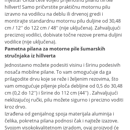
mjesta? Onda ćete voljeti prijenosnu pilanu tvrtke
hillvert! Samo pričvrstite praktičnu motornu pilu
izravno na vodilicu na deblu ili drvenoj gredi i
montirajte standardnu motornu pilu duljine od 30,48
cm / 12'' do 122 cm / 48'' (nije uključena). Zahvaljujući
preciznoj vodilici, dobivate točne rezove prema duljini
vodilice (nije uključena).
Pametna pilana za motorne pile šumarskih
stručnjaka iz hillverta
Jednostavno možete podesiti visinu i širinu podesivih
nosača mobilne pilane. To vam omogućuje da ga
prilagodite drvu koje se reže i željenim rezovima, što
vam omogućuje piljenje ploča debljine od 0,5 do 30,48
cm (0,2 do 12'') i širine do 112 cm (44'') . Zahvaljujući
neklizajućoj ručki, pilu možete sigurno i precizno voditi
kroz drvo.
Izrađena od genijalnog spoja materijala aluminija i
čelika, pokretna pilana podnosi čak i najteže izazove.
Svojom visokokvalitetnom izradom, ovaj proizvod će