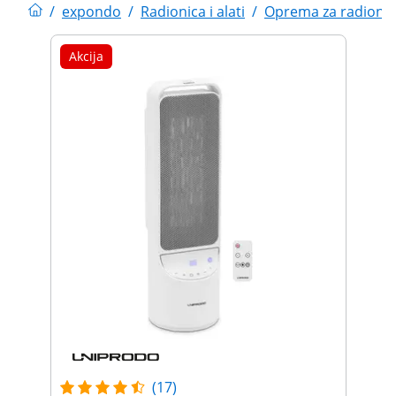
/
expondo
/
Radionica i alati
/
Oprema za radionic
Akcija
(17)