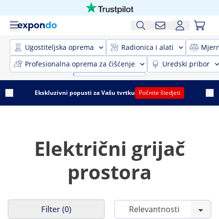
Ugostiteljska oprema
Radionica i alati
Mjer
Profesionalna oprema za čišćenje
Uredski pribor
Ekskluzivni popusti za Vašu tvrtku
Počnite štedjeti
Električni grijač
prostora
Filter (0)