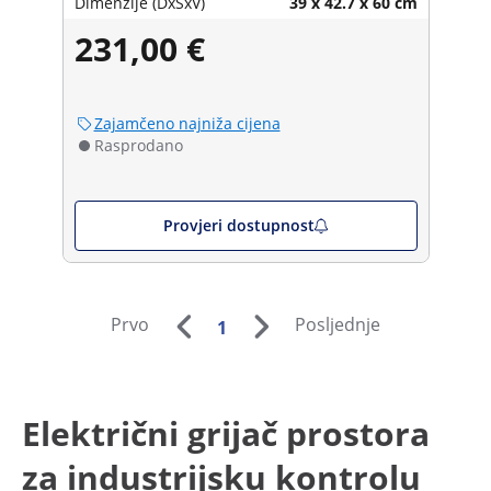
Dimenzije (DxŠxV)
39 x 42.7 x 60 cm
231,00 €
Zajamčeno najniža cijena
Rasprodano
Provjeri dostupnost
Prvo
Posljednje
1
Električni grijač prostora
za industrijsku kontrolu