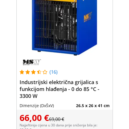
(16)
Industrijski električna grijalica s
funkcijom hlađenja - 0 do 85 °C -
3300 W
Dimenzije (DxŠxV)
26.5 x 26 x 41 cm
66,00 €
69,00 €
Najjeftinija cijena u 30 dana prije sniženja bila je: