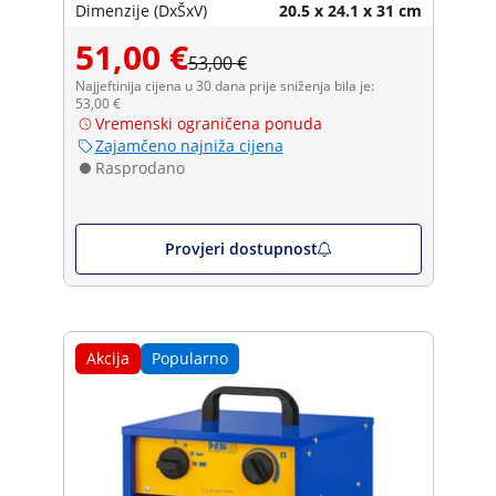
Dimenzije (DxŠxV)
20.5 x 24.1 x 31 cm
51,00 €
53,00 €
Najjeftinija cijena u 30 dana prije sniženja bila je:
53,00 €
Vremenski ograničena ponuda
Zajamčeno najniža cijena
Rasprodano
Provjeri dostupnost
Akcija
Popularno