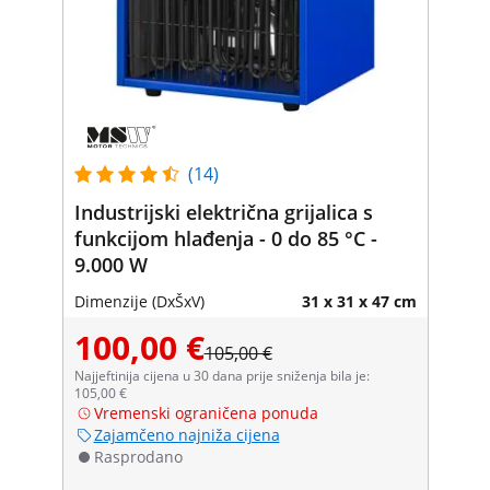
(14)
Industrijski električna grijalica s
funkcijom hlađenja - 0 do 85 °C -
9.000 W
Dimenzije (DxŠxV)
31 x 31 x 47 cm
100,00 €
105,00 €
Najjeftinija cijena u 30 dana prije sniženja bila je:
105,00 €
Vremenski ograničena ponuda
Zajamčeno najniža cijena
Rasprodano