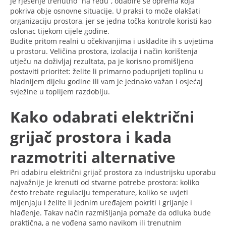
je rješenje trenutno “na redu”, odabire se oprema koja
pokriva obje osnovne situacije. U praksi to može olakšati
organizaciju prostora, jer se jedna točka kontrole koristi kao
oslonac tijekom cijele godine.
Budite pritom realni u očekivanjima i uskladite ih s uvjetima
u prostoru. Veličina prostora, izolacija i način korištenja
utječu na doživljaj rezultata, pa je korisno promišljeno
postaviti prioritet: želite li primarno poduprijeti toplinu u
hladnijem dijelu godine ili vam je jednako važan i osjećaj
svježine u toplijem razdoblju.
Kako odabrati električni
grijač prostora i kada
razmotriti alternative
Pri odabiru električni grijač prostora za industrijsku uporabu
najvažnije je krenuti od stvarne potrebe prostora: koliko
često trebate regulaciju temperature, koliko se uvjeti
mijenjaju i želite li jednim uređajem pokriti i grijanje i
hlađenje. Takav način razmišljanja pomaže da odluka bude
praktična, a ne vođena samo navikom ili trenutnim