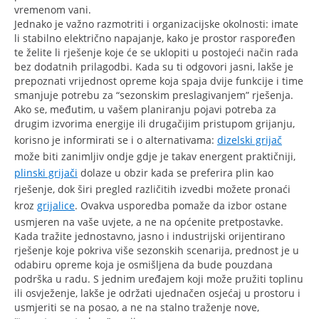
vremenom vani.
Jednako je važno razmotriti i organizacijske okolnosti: imate
li stabilno električno napajanje, kako je prostor raspoređen
te želite li rješenje koje će se uklopiti u postojeći način rada
bez dodatnih prilagodbi. Kada su ti odgovori jasni, lakše je
prepoznati vrijednost opreme koja spaja dvije funkcije i time
smanjuje potrebu za “sezonskim preslagivanjem” rješenja.
Ako se, međutim, u vašem planiranju pojavi potreba za
drugim izvorima energije ili drugačijim pristupom grijanju,
korisno je informirati se i o alternativama:
dizelski grijač
može biti zanimljiv ondje gdje je takav energent praktičniji,
plinski grijači
dolaze u obzir kada se preferira plin kao
rješenje, dok širi pregled različitih izvedbi možete pronaći
kroz
grijalice
. Ovakva usporedba pomaže da izbor ostane
usmjeren na vaše uvjete, a ne na općenite pretpostavke.
Kada tražite jednostavno, jasno i industrijski orijentirano
rješenje koje pokriva više sezonskih scenarija, prednost je u
odabiru opreme koja je osmišljena da bude pouzdana
podrška u radu. S jednim uređajem koji može pružiti toplinu
ili osvježenje, lakše je održati ujednačen osjećaj u prostoru i
usmjeriti se na posao, a ne na stalno traženje nove,