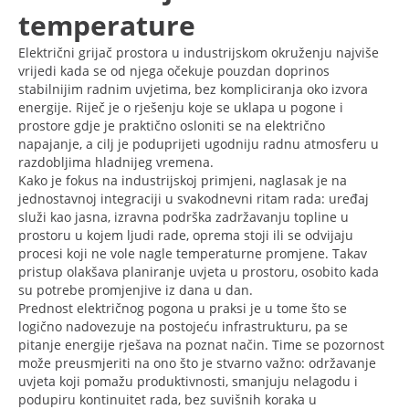
temperature
Električni grijač prostora u industrijskom okruženju najviše
vrijedi kada se od njega očekuje pouzdan doprinos
stabilnijim radnim uvjetima, bez kompliciranja oko izvora
energije. Riječ je o rješenju koje se uklapa u pogone i
prostore gdje je praktično osloniti se na električno
napajanje, a cilj je poduprijeti ugodniju radnu atmosferu u
razdobljima hladnijeg vremena.
Kako je fokus na industrijskoj primjeni, naglasak je na
jednostavnoj integraciji u svakodnevni ritam rada: uređaj
služi kao jasna, izravna podrška zadržavanju topline u
prostoru u kojem ljudi rade, oprema stoji ili se odvijaju
procesi koji ne vole nagle temperaturne promjene. Takav
pristup olakšava planiranje uvjeta u prostoru, osobito kada
su potrebe promjenjive iz dana u dan.
Prednost električnog pogona u praksi je u tome što se
logično nadovezuje na postojeću infrastrukturu, pa se
pitanje energije rješava na poznat način. Time se pozornost
može preusmjeriti na ono što je stvarno važno: održavanje
uvjeta koji pomažu produktivnosti, smanjuju nelagodu i
podupiru kontinuitet rada, bez suvišnih koraka u