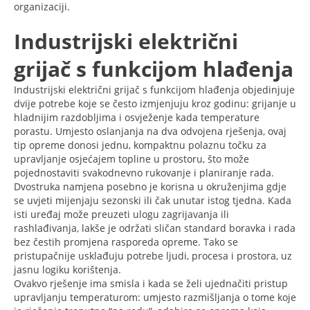
organizaciji.
Industrijski električni
grijač s funkcijom hlađenja
Industrijski električni grijač s funkcijom hlađenja objedinjuje
dvije potrebe koje se često izmjenjuju kroz godinu: grijanje u
hladnijim razdobljima i osvježenje kada temperature
porastu. Umjesto oslanjanja na dva odvojena rješenja, ovaj
tip opreme donosi jednu, kompaktnu polaznu točku za
upravljanje osjećajem topline u prostoru, što može
pojednostaviti svakodnevno rukovanje i planiranje rada.
Dvostruka namjena posebno je korisna u okruženjima gdje
se uvjeti mijenjaju sezonski ili čak unutar istog tjedna. Kada
isti uređaj može preuzeti ulogu zagrijavanja ili
rashlađivanja, lakše je održati sličan standard boravka i rada
bez čestih promjena rasporeda opreme. Tako se
pristupačnije usklađuju potrebe ljudi, procesa i prostora, uz
jasnu logiku korištenja.
Ovakvo rješenje ima smisla i kada se želi ujednačiti pristup
upravljanju temperaturom: umjesto razmišljanja o tome koje