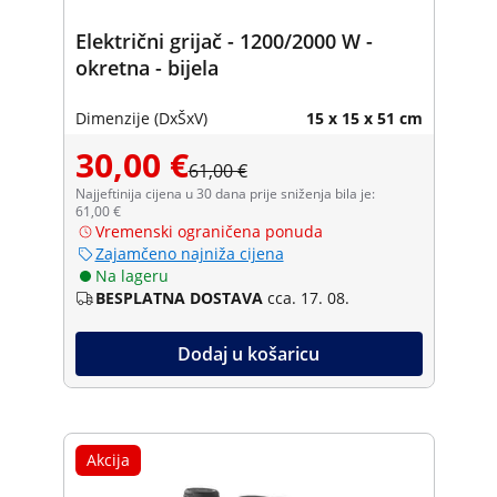
Električni grijač - 1200/2000 W -
okretna - bijela
Dimenzije (DxŠxV)
15 x 15 x 51 cm
30,00 €
61,00 €
Najjeftinija cijena u 30 dana prije sniženja bila je:
61,00 €
Vremenski ograničena ponuda
Zajamčeno najniža cijena
Na lageru
BESPLATNA DOSTAVA
cca. 17. 08.
Dodaj u košaricu
Akcija