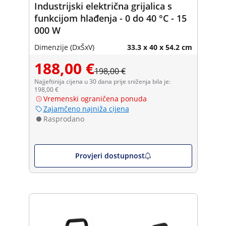
Industrijski električna grijalica s
funkcijom hlađenja - 0 do 40 °C - 15
000 W
Dimenzije (DxŠxV)
33.3 x 40 x 54.2 cm
188,00 €
198,00 €
Najjeftinija cijena u 30 dana prije sniženja bila je:
198,00 €
Vremenski ograničena ponuda
Zajamčeno najniža cijena
Rasprodano
Provjeri dostupnost