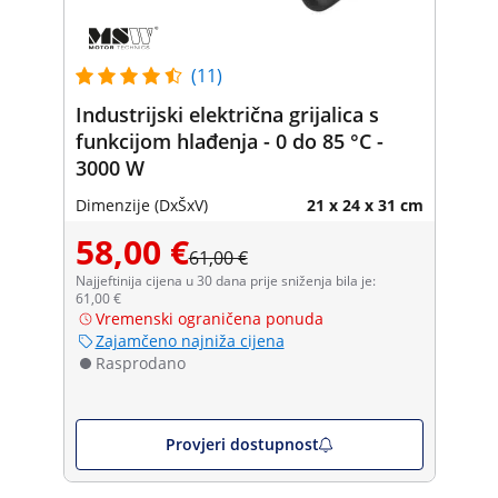
(11)
Industrijski električna grijalica s
funkcijom hlađenja - 0 do 85 °C -
3000 W
Dimenzije (DxŠxV)
21 x 24 x 31 cm
58,00 €
61,00 €
Najjeftinija cijena u 30 dana prije sniženja bila je:
61,00 €
Vremenski ograničena ponuda
Zajamčeno najniža cijena
Rasprodano
Provjeri dostupnost